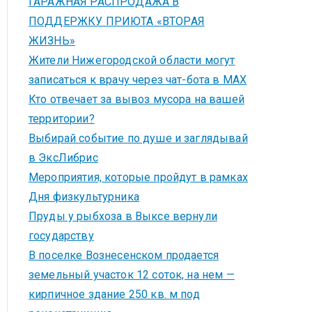
ГАРАЖНАЯ РАСПРОДАЖА В
ПОДДЕРЖКУ ПРИЮТА «ВТОРАЯ
ЖИЗНЬ»
Жители Нижегородской области могут
записаться к врачу через чат-бота в MAX
Кто отвечает за вывоз мусора на вашей
территории?
Выбирай событие по душе и заглядывай
в ЭксЛибрис
Мероприятия, которые пройдут в рамках
Дня физкультурника
Пруды у рыбхоза в Выксе вернули
государству
В поселке Вознесенском продается
земельный участок 12 соток, на нем —
кирпичное здание 250 кв. м под