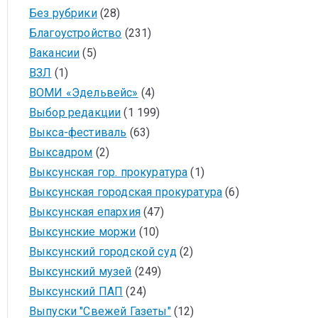
Без рубрики
(28)
Благоустройство
(231)
Вакансии
(5)
ВЗЛ
(1)
ВОМИ «Эдельвейс»
(4)
Выбор редакции
(1 199)
Выкса-фестиваль
(63)
Выксадром
(2)
Выксунская гор. прокуратура
(1)
Выксунская городская прокуратура
(6)
Выксунская епархия
(47)
Выксунские моржи
(10)
Выксунский городской суд
(2)
Выксунский музей
(249)
Выксунский ПАП
(24)
Выпуски "Свежей Газеты"
(12)