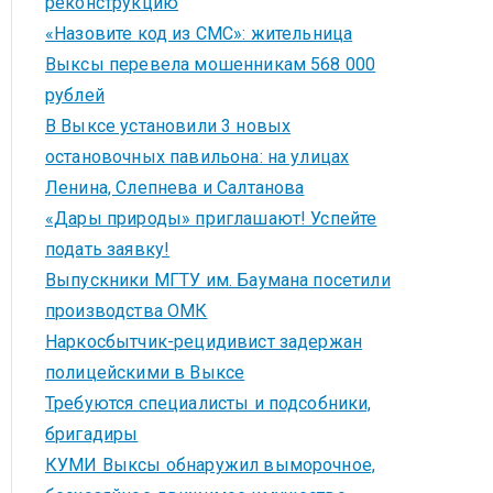
реконструкцию
«Назовите код из СМС»: жительница
Выксы перевела мошенникам 568 000
рублей
В Выксе установили 3 новых
остановочных павильона: на улицах
Ленина, Слепнева и Салтанова
«Дары природы» приглашают! Успейте
подать заявку!
Выпускники МГТУ им. Баумана посетили
производства ОМК
Наркосбытчик-рецидивист задержан
полицейскими в Выксе
Требуются специалисты и подсобники,
бригадиры
КУМИ Выксы обнаружил выморочное,