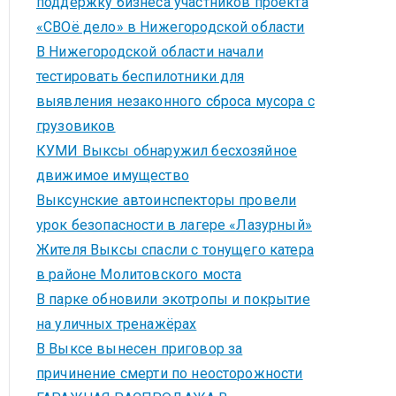
поддержку бизнеса участников проекта
«СВОё дело» в Нижегородской области
В Нижегородской области начали
тестировать беспилотники для
выявления незаконного сброса мусора с
грузовиков
КУМИ Выксы обнаружил бесхозяйное
движимое имущество
Выксунские автоинспекторы провели
урок безопасности в лагере «Лазурный»
Жителя Выксы спасли с тонущего катера
в районе Молитовского моста
В парке обновили экотропы и покрытие
на уличных тренажёрах
В Выксе вынесен приговор за
причинение смерти по неосторожности