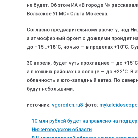
не будет. Об этом ИА «В городе N» рассказа
Волжское УГМС» Ольга Мокеева.
Согласно предварительному расчету, над Н
а атмосферный фронт с дождями пройдет на 
до +15…+18°C, ночью — в пределах +10°C. С
30 апреля, будет чуть прохладнее — до +15°
а в южных районах на солнце — до +22°C. В
облачность и юго-западный ветер. По север
будут небольшими.
источник:
vgoroden.ru8
фото:
mykaleidoscope
10 млн рублей будет направлено на поддер
Нижегородской области