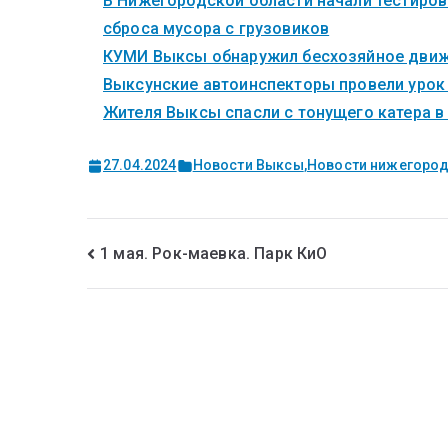
В Нижегородской области начали тестиров
сброса мусора с грузовиков
КУМИ Выксы обнаружил бесхозяйное дви
Выксунские автоинспекторы провели урок 
Жителя Выксы спасли с тонущего катера в
27.04.2024
Новости Выксы
,
Новости нижегород
1 мая. Рок-маевка. Парк КиО