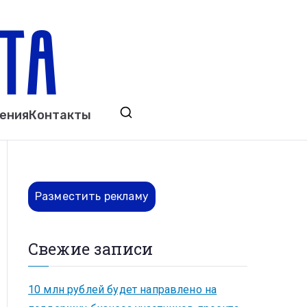
ета
явления. Выкса. Муром. Кулебаки. Навашино,
ения
Контакты
ово. Нижний Новгород.
Разместить рекламу
Свежие записи
10 млн рублей будет направлено на