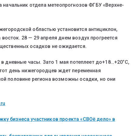
ла начальник отдела метеопрогнозов ФГБУ «Верхне-
ижегородской областью установится антициклон,
восток. 28 — 29 апреля днем воздух прогреется
ущественных осадков не ожидается.
C в дневные часы. Зато 1 мая потеплеет до+18…+20°C,
 этот день нижегородцев ждет переменная
ной половине региона возможны осадки, но они
.ru
жку бизнеса участников проекта «СВОё дело» в