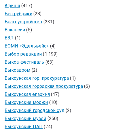
Афиша
(417)
Без рубрики
(28)
Благоустройство
(231)
Вакансии
(5)
ВЗЛ
(1)
ВОМИ «Эдельвейс»
(4)
Выбор редакции
(1 199)
Выкса-фестиваль
(63)
Выксадром
(2)
Выксунская гор. прокуратура
(1)
Выксунская городская прокуратура
(6)
Выксунская епархия
(47)
Выксунские моржи
(10)
Выксунский городской суд
(2)
Выксунский музей
(250)
Выксунский ПАП
(24)