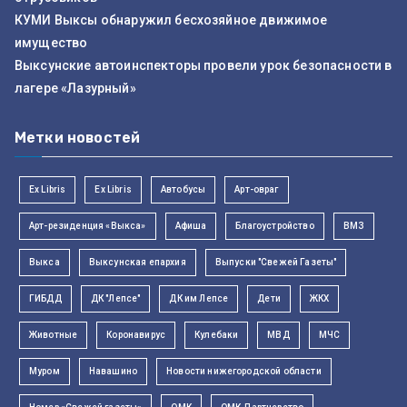
КУМИ Выксы обнаружил бесхозяйное движимое
имущество
Выксунские автоинспекторы провели урок безопасности в
лагере «Лазурный»
Метки новостей
Ex Libris
Ex Libris
Автобусы
Арт-овраг
Арт-резиденция «Выкса»
Афиша
Благоустройство
ВМЗ
Выкса
Выксунская епархия
Выпуски "Свежей Газеты"
ГИБДД
ДК "Лепсе"
ДК им Лепсе
Дети
ЖКХ
Животные
Коронавирус
Кулебаки
МВД
МЧС
Муром
Навашино
Новости нижегородской области