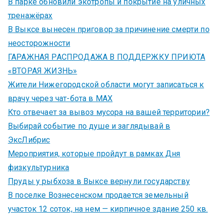
В парке обновили экотропы и покрытие на уличных
тренажёрах
В Выксе вынесен приговор за причинение смерти по
неосторожности
ГАРАЖНАЯ РАСПРОДАЖА В ПОДДЕРЖКУ ПРИЮТА
«ВТОРАЯ ЖИЗНЬ»
Жители Нижегородской области могут записаться к
врачу через чат-бота в MAX
Кто отвечает за вывоз мусора на вашей территории?
Выбирай событие по душе и заглядывай в
ЭксЛибрис
Мероприятия, которые пройдут в рамках Дня
физкультурника
Пруды у рыбхоза в Выксе вернули государству
В поселке Вознесенском продается земельный
участок 12 соток, на нем — кирпичное здание 250 кв.