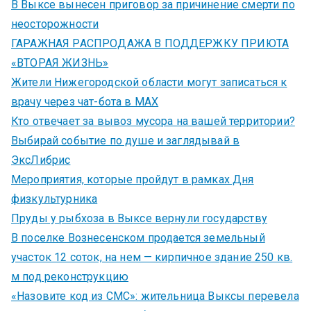
В Выксе вынесен приговор за причинение смерти по
неосторожности
ГАРАЖНАЯ РАСПРОДАЖА В ПОДДЕРЖКУ ПРИЮТА
«ВТОРАЯ ЖИЗНЬ»
Жители Нижегородской области могут записаться к
врачу через чат-бота в MAX
Кто отвечает за вывоз мусора на вашей территории?
Выбирай событие по душе и заглядывай в
ЭксЛибрис
Мероприятия, которые пройдут в рамках Дня
физкультурника
Пруды у рыбхоза в Выксе вернули государству
В поселке Вознесенском продается земельный
участок 12 соток, на нем — кирпичное здание 250 кв.
м под реконструкцию
«Назовите код из СМС»: жительница Выксы перевела