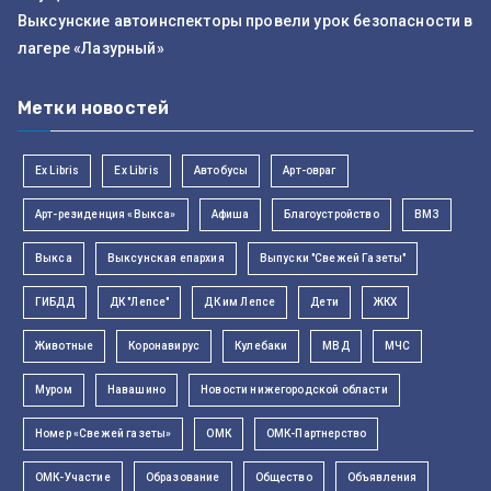
Выксунские автоинспекторы провели урок безопасности в
лагере «Лазурный»
Метки новостей
Ex Libris
Ex Libris
Автобусы
Арт-овраг
Арт-резиденция «Выкса»
Афиша
Благоустройство
ВМЗ
Выкса
Выксунская епархия
Выпуски "Свежей Газеты"
ГИБДД
ДК "Лепсе"
ДК им Лепсе
Дети
ЖКХ
Животные
Коронавирус
Кулебаки
МВД
МЧС
Муром
Навашино
Новости нижегородской области
Номер «Свежей газеты»
ОМК
ОМК-Партнерство
ОМК-Участие
Образование
Общество
Объявления