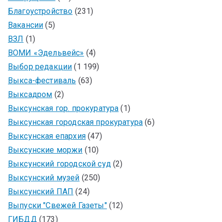
Благоустройство
(231)
Вакансии
(5)
ВЗЛ
(1)
ВОМИ «Эдельвейс»
(4)
Выбор редакции
(1 199)
Выкса-фестиваль
(63)
Выксадром
(2)
Выксунская гор. прокуратура
(1)
Выксунская городская прокуратура
(6)
Выксунская епархия
(47)
Выксунские моржи
(10)
Выксунский городской суд
(2)
Выксунский музей
(250)
Выксунский ПАП
(24)
Выпуски "Свежей Газеты"
(12)
ГИБДД
(173)