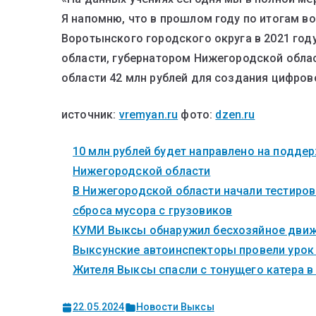
Я напомню, что в прошлом году по итогам в
Воротынского городского округа в 2021 год
области, губернатором Нижегородской обла
области 42 млн рублей для создания цифров
источник:
vremyan.ru
фото:
dzen.ru
10 млн рублей будет направлено на поддер
Нижегородской области
В Нижегородской области начали тестиров
сброса мусора с грузовиков
КУМИ Выксы обнаружил бесхозяйное дви
Выксунские автоинспекторы провели урок 
Жителя Выксы спасли с тонущего катера в
22.05.2024
Новости Выксы