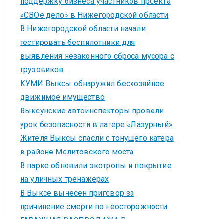
поддержку бизнеса участников проекта
«СВОё дело» в Нижегородской области
В Нижегородской области начали
тестировать беспилотники для
выявления незаконного сброса мусора с
грузовиков
КУМИ Выксы обнаружил бесхозяйное
движимое имущество
Выксунские автоинспекторы провели
урок безопасности в лагере «Лазурный»
Жителя Выксы спасли с тонущего катера
в районе Молитовского моста
В парке обновили экотропы и покрытие
на уличных тренажёрах
В Выксе вынесен приговор за
причинение смерти по неосторожности