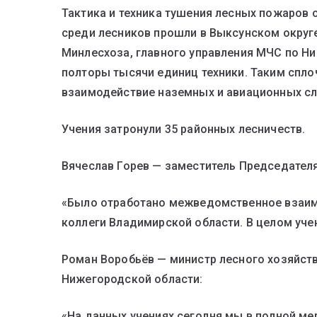
Тактика и техника тушения лесных пожаров
среди лесников прошли в Выксунском округе
Минлесхоза, главного управления МЧС по Ни
полторы тысячи единиц техники. Таким спл
взаимодействие наземных и авиационных с
Учения затронули 35 районных лесничеств.
Вячеслав Горев — заместитель Председател
«Было отработано межведомственное взаим
коллеги Владимирской области. В целом уче
Роман Воробьёв — министр лесного хозяйст
Нижегородской области:
«На данных учениях сегодня мы в полной ме