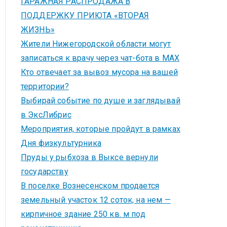
ГАРАЖНАЯ РАСПРОДАЖА В
ПОДДЕРЖКУ ПРИЮТА «ВТОРАЯ
ЖИЗНЬ»
Жители Нижегородской области могут
записаться к врачу через чат-бота в MAX
Кто отвечает за вывоз мусора на вашей
территории?
Выбирай событие по душе и заглядывай
в ЭксЛибрис
Мероприятия, которые пройдут в рамках
Дня физкультурника
Пруды у рыбхоза в Выксе вернули
государству
В поселке Вознесенском продается
земельный участок 12 соток, на нем —
кирпичное здание 250 кв. м под