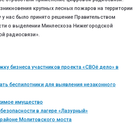
озникновения крупных лесных пожаров на территории
у у нас было принято решение Правительством
сти о выделении Минлесхоза Нижегородской
ой радиосвязи».
жку бизнеса участников проекта «СВОё дело» в
ать беспилотники для выявления незаконного
жимое имущество
безопасности в лагере «Лазурный»
 районе Молитовского моста