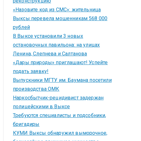
реконструкцию
«Назовите код из СМС»: жительница
Выксы перевела мошенникам 568 000
рублей
В Выксе установили 3 новых
остановочных павильона: на улицах
Ленина, Слепнева и Салтанова
«Дары природы» приглашают! Успейте
подать заявку!
Выпускники МГТУ им. Баумана посетили
производства ОМК
Наркосбытчик-рецидивист задержан
полицейскими в Выксе
Требуются специалисты и подсобники,
бригадиры
КУМИ Выксы обнаружил выморочное,