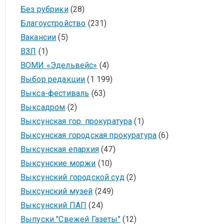
Без рубрики
(28)
Благоустройство
(231)
Вакансии
(5)
ВЗЛ
(1)
ВОМИ «Эдельвейс»
(4)
Выбор редакции
(1 199)
Выкса-фестиваль
(63)
Выксадром
(2)
Выксунская гор. прокуратура
(1)
Выксунская городская прокуратура
(6)
Выксунская епархия
(47)
Выксунские моржи
(10)
Выксунский городской суд
(2)
Выксунский музей
(249)
Выксунский ПАП
(24)
Выпуски "Свежей Газеты"
(12)