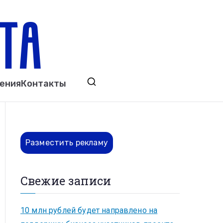
ета
явления. Выкса. Муром. Кулебаки. Навашино,
ения
Контакты
ово. Нижний Новгород.
Разместить рекламу
Свежие записи
10 млн рублей будет направлено на