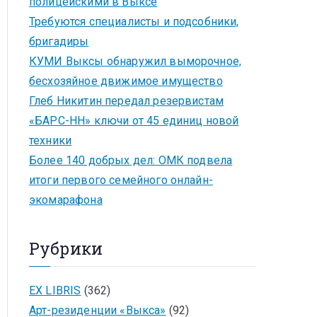
полицейскими в Выксе
Требуются специалисты и подсобники,
бригадиры
КУМИ Выксы обнаружил выморочное,
бесхозяйное движимое имущество
Глеб Никитин передал резервистам
«БАРС-НН» ключи от 45 единиц новой
техники
Более 140 добрых дел: ОМК подвела
итоги первого семейного онлайн-
экомарафона
Рубрики
EX LIBRIS
(362)
Арт-резиденции «Выкса»
(92)