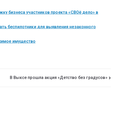
жку бизнеса участников проекта «СВОё дело» в
ать беспилотники для выявления незаконного
жимое имущество
В Выксе прошла акция «Детство без градусов»