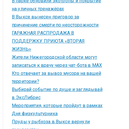
В парке обновили экотропы и покрытие
на уличных тренажёрах
В Выксе вынесен приговор за
причинение смерти по неосторожности
ГАРАЖНАЯ РАСПРОДАЖА В
ПОДДЕРЖКУ ПРИЮТА «ВТОРАЯ
ЖИЗНЬ»
Жители Нижегородской области могут
записаться к врачу через чат-бота в MAX
Кто отвечает за вывоз мусора на вашей
территории?
Выбирай событие по душе и заглядывай
в ЭксЛибрис
Мероприятия, которые пройдут в рамках
Дня физкультурника
Пруды у рыбхоза в Выксе вернули