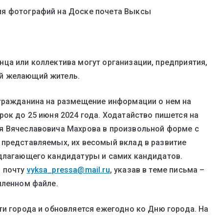
ия фотографий на Доске почета Выксы
.
ца или коллектива могут организации, предприятия,
й желающий житель.
 гражданина на размещение информации о нем на
рок до 25 июня 2024 года. Ходатайство пишется на
я Вячеславовича Махрова в произвольной форме с
 представляемых, их весомый вклад в развитие
едлагающего кандидатуры и самих кандидатов.
ю почту
vyksa_pressa@mail.ru
, указав в теме письма –
пленном файле.
ти города и обновляется ежегодно ко Дню города. На