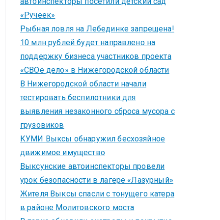
автоинспекторы посетили детский сад
«Ручеек»
Рыбная ловля на Лебединке запрещена!
10 млн рублей будет направлено на
поддержку бизнеса участников проекта
«СВОё дело» в Нижегородской области
В Нижегородской области начали
тестировать беспилотники для
выявления незаконного сброса мусора с
грузовиков
КУМИ Выксы обнаружил бесхозяйное
движимое имущество
Выксунские автоинспекторы провели
урок безопасности в лагере «Лазурный»
Жителя Выксы спасли с тонущего катера
в районе Молитовского моста