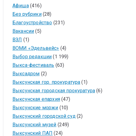
Афиша
(416)
Без рубрики
(28)
Благоустройство
(231)
Вакансии
(5)
ВЗЛ
(1)
ВОМИ «Эдельвейс»
(4)
Выбор редакции
(1 199)
Выкса-фестиваль
(63)
Выксадром
(2)
Выксунская гор. прокуратура
(1)
Выксунская городская прокуратура
(6)
Выксунская епархия
(47)
Выксунские моржи
(10)
Выксунский городской суд
(2)
Выксунский музей
(249)
Выксунский ПАП
(24)