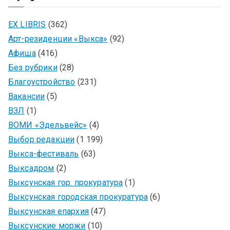
EX LIBRIS
(362)
Арт-резиденции «Выкса»
(92)
Афиша
(416)
Без рубрики
(28)
Благоустройство
(231)
Вакансии
(5)
ВЗЛ
(1)
ВОМИ «Эдельвейс»
(4)
Выбор редакции
(1 199)
Выкса-фестиваль
(63)
Выксадром
(2)
Выксунская гор. прокуратура
(1)
Выксунская городская прокуратура
(6)
Выксунская епархия
(47)
Выксунские моржи
(10)