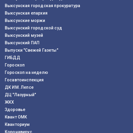
Выксунская городская прокуратура
Выксунская епархия
Выксунские моржи
Выксунский городской суд
Выксунский музей
Выксунский ПАП
Выпуски "Свежей Газеты"
ГИБДД
Гороскоп
Гороскоп на неделю
Госавтоинспекция
ДК ИМ. Лепсе
ДЦ "Лазурный"
ЖКХ
Здоровье
Квант ОМК
Кванториум
Коронавирус