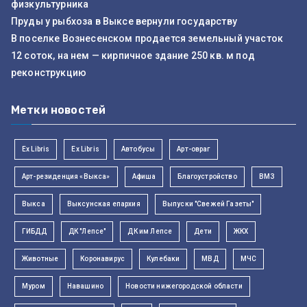
физкультурника
Пруды у рыбхоза в Выксе вернули государству
В поселке Вознесенском продается земельный участок
12 соток, на нем — кирпичное здание 250 кв. м под
реконструкцию
Метки новостей
Ex Libris
Ex Libris
Автобусы
Арт-овраг
Арт-резиденция «Выкса»
Афиша
Благоустройство
ВМЗ
Выкса
Выксунская епархия
Выпуски "Свежей Газеты"
ГИБДД
ДК "Лепсе"
ДК им Лепсе
Дети
ЖКХ
Животные
Коронавирус
Кулебаки
МВД
МЧС
Муром
Навашино
Новости нижегородской области