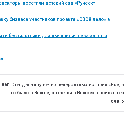
пекторы посетили детский сад «Ручеек»
жку бизнеса участников проекта «СВОё дело» в
ать беспилотники для выявления незаконного
са
 нап
Стендап-шоу вечер невероятных историй «Все, ч
то было в Выксе, остается в Выксе» в поиске гер
оев!