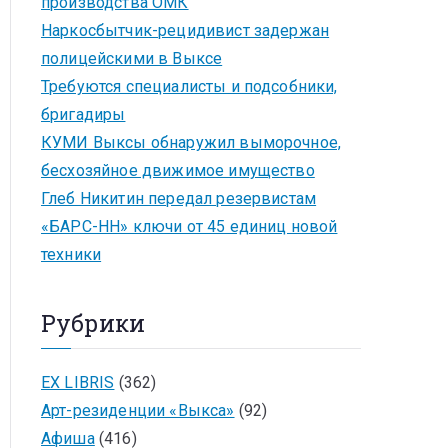
производства ОМК
Наркосбытчик-рецидивист задержан
полицейскими в Выксе
Требуются специалисты и подсобники,
бригадиры
КУМИ Выксы обнаружил выморочное,
бесхозяйное движимое имущество
Глеб Никитин передал резервистам
«БАРС-НН» ключи от 45 единиц новой
техники
Рубрики
EX LIBRIS
(362)
Арт-резиденции «Выкса»
(92)
Афиша
(416)