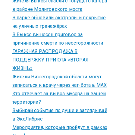
Жителя Выксы спасли с тонущего катера
в районе Молитовского моста
В парке обновили экотропы и покрытие
на уличных тренажёрах
В Выксе вынесен приговор за
причинение смерти по неосторожности
ГАРАЖНАЯ РАСПРОДАЖА В
ПОДДЕРЖКУ ПРИЮТА «ВТОРАЯ
ЖИЗНЬ»
Жители Нижегородской области могут
записаться к врачу через чат-бота в MAX
Кто отвечает за вывоз мусора на вашей
территории?
Выбирай событие по душе и заглядывай
в ЭксЛибрис
Мероприятия, которые пройдут в рамках