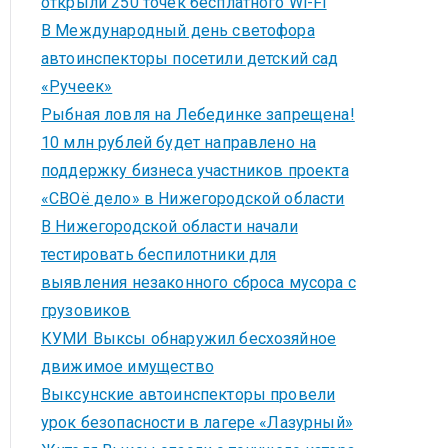
открыли 250 точек бесплатного Wi-Fi
В Международный день светофора
автоинспекторы посетили детский сад
«Ручеек»
Рыбная ловля на Лебединке запрещена!
10 млн рублей будет направлено на
поддержку бизнеса участников проекта
«СВОё дело» в Нижегородской области
В Нижегородской области начали
тестировать беспилотники для
выявления незаконного сброса мусора с
грузовиков
КУМИ Выксы обнаружил бесхозяйное
движимое имущество
Выксунские автоинспекторы провели
урок безопасности в лагере «Лазурный»