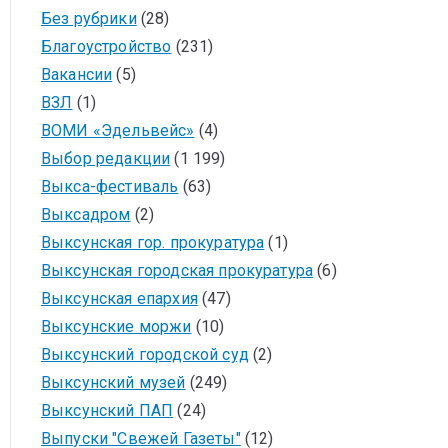
Без рубрики
(28)
Благоустройство
(231)
Вакансии
(5)
ВЗЛ
(1)
ВОМИ «Эдельвейс»
(4)
Выбор редакции
(1 199)
Выкса-фестиваль
(63)
Выксадром
(2)
Выксунская гор. прокуратура
(1)
Выксунская городская прокуратура
(6)
Выксунская епархия
(47)
Выксунские моржи
(10)
Выксунский городской суд
(2)
Выксунский музей
(249)
Выксунский ПАП
(24)
Выпуски "Свежей Газеты"
(12)