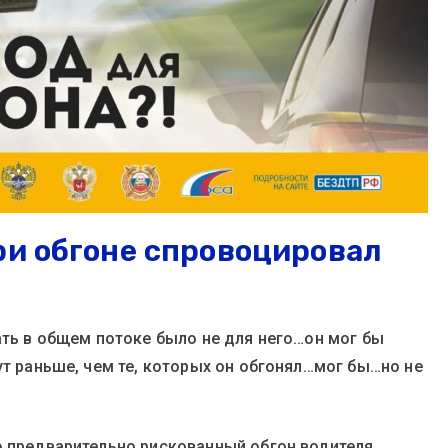
ри обгоне спровоцировал
ать в общем потоке было не для него…он мог бы
ут раньше, чем те, которых он обгонял…мог бы…но не
о предварительно рискованный обгон водителя