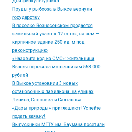
Дня физкультурника
Пруды у рыбхоза в Выксе вернули
государству
В поселке Вознесенском продается
земельный участок 12 соток, на нем —
кирпичное здание 250 кв. м под
реконструкцию
«Назовите код из СМС»: жительница
Выксы перевела мошенникам 568 000
рублей
В Выксе установили 3 новых
остановочных павильона: на улицах
Ленина, Слепнева и Салтанова
«Дары природы» приглашают! Успейте
подать заявку!
Выпускники МГТУ им. Баумана посетили