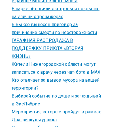
в районе Молитовского моста
В парке обновили экотропы и покрытие
на уличных тренажёрах
В Выксе вынесен приговор за
причинение смерти по неосторожности
ГАРАЖНАЯ РАСПРОДАЖА В
ПОДДЕРЖКУ ПРИЮТА «ВТОРАЯ
ЖИЗНЬ»
Жители Нижегородской области могут
записаться к врачу через чат-бота в MAX
Кто отвечает за вывоз мусора на вашей
территории?
Выбирай событие по душе и заглядывай
в ЭксЛибрис
Мероприятия, которые пройдут в рамках
Дня физкультурника