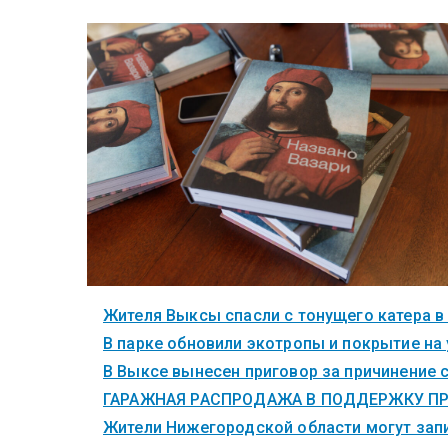
Жителя Выксы спасли с тонущего катера в
В парке обновили экотропы и покрытие на
В Выксе вынесен приговор за причинение 
ГАРАЖНАЯ РАСПРОДАЖА В ПОДДЕРЖКУ ПР
Жители Нижегородской области могут запи