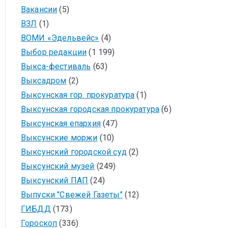
Вакансии
(5)
ВЗЛ
(1)
ВОМИ «Эдельвейс»
(4)
Выбор редакции
(1 199)
Выкса-фестиваль
(63)
Выксадром
(2)
Выксунская гор. прокуратура
(1)
Выксунская городская прокуратура
(6)
Выксунская епархия
(47)
Выксунские моржи
(10)
Выксунский городской суд
(2)
Выксунский музей
(249)
Выксунский ПАП
(24)
Выпуски "Свежей Газеты"
(12)
ГИБДД
(173)
Гороскоп
(336)