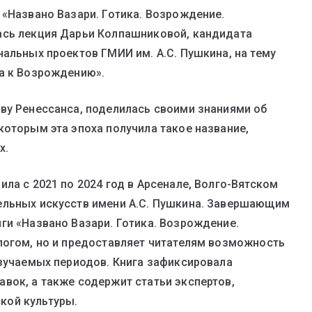
 «Названо Вазари. Готика. Возрождение.
ась лекция Дарьи Колпашниковой, кандидата
нальных проектов ГМИИ им. А.С. Пушкина, на тему
са к Возрождению».
ву Ренессанса, поделилась своими знаниями об
которым эта эпоха получила такое название,
х.
ла с 2021 по 2024 год в Арсенале, Волго-Вятском
ельных искусств имени А.С. Пушкина. Завершающим
ги «Названо Вазари. Готика. Возрождение.
логом, но и предоставляет читателям возможность
изучаемых периодов. Книга зафиксировала
вок, а также содержит статьи экспертов,
кой культуры.