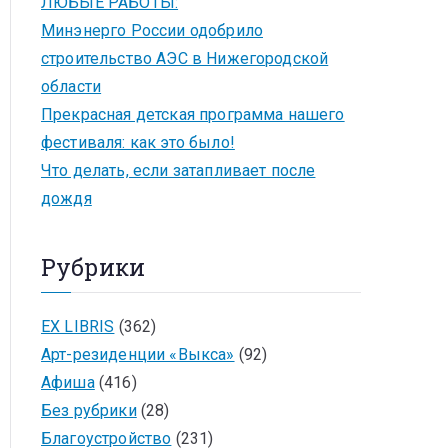
ЛЮБЫЕ РАБОТЫ:
Минэнерго России одобрило
строительство АЭС в Нижегородской
области
Прекрасная детская программа нашего
фестиваля: как это было!
Что делать, если затапливает после
дождя
Рубрики
EX LIBRIS
(362)
Арт-резиденции «Выкса»
(92)
Афиша
(416)
Без рубрики
(28)
Благоустройство
(231)