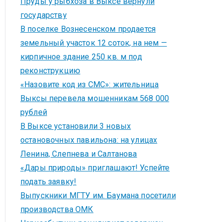
Пруды у рыбхоза в Выксе вернули
государству
В поселке Вознесенском продается
земельный участок 12 соток, на нем —
кирпичное здание 250 кв. м под
реконструкцию
«Назовите код из СМС»: жительница
Выксы перевела мошенникам 568 000
рублей
В Выксе установили 3 новых
остановочных павильона: на улицах
Ленина, Слепнева и Салтанова
«Дары природы» приглашают! Успейте
подать заявку!
Выпускники МГТУ им. Баумана посетили
производства ОМК