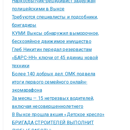
Наркосбытчик-рецидивист задержан
полицейскими в Выксе
Требуются специалисты и подсобники,
бригадиры
КУМИ Выксы обнаружил выморочное,
бесхозяйное движимое имущество
Глеб Никитин передал резервистам
«БАРС-НН» ключи от 45 единиц новой
техники
Более 140 добрых дел: ОМК подвела
итоги первого семейного онлайн-
экомарафона
За месяц — 15 нетрезвых водителей,
включая несовершеннолетнего
В Выксе прошла акция «Детское кресло»
БРИГАДА СТРОИТЕЛЕЙ ВЫПОЛНИТ