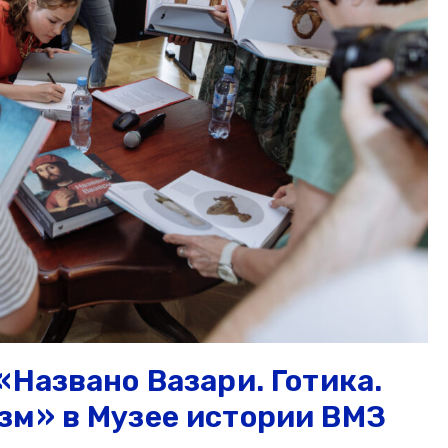
«Названо Вазари. Готика.
зм» в Музее истории ВМЗ