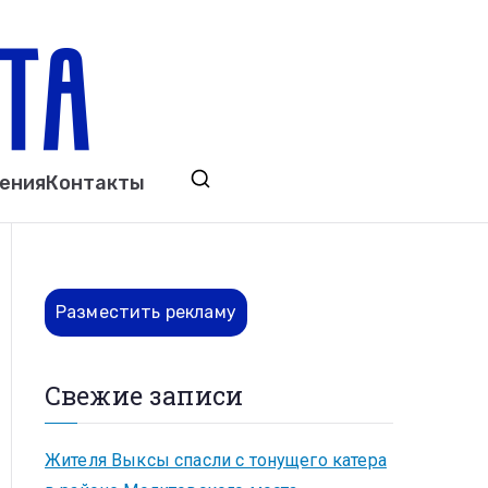
ета
явления. Выкса. Муром. Кулебаки. Навашино,
ения
Контакты
ово. Нижний Новгород.
Разместить рекламу
Свежие записи
Жителя Выксы спасли с тонущего катера