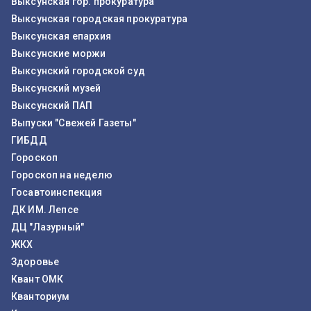
Выксунская гор. прокуратура
Выксунская городская прокуратура
Выксунская епархия
Выксунские моржи
Выксунский городской суд
Выксунский музей
Выксунский ПАП
Выпуски "Свежей Газеты"
ГИБДД
Гороскоп
Гороскоп на неделю
Госавтоинспекция
ДК ИМ. Лепсе
ДЦ "Лазурный"
ЖКХ
Здоровье
Квант ОМК
Кванториум