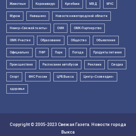
Животные
Коронавирус
Кулебаки
МВД
МЧС
Муром
Навашино
Новости нижегородской области
Номер «Свежей газеты»
ОМК
ОМК-Партнерство
ОМК-Участие
Образование
Общество
Объявления
Официально
ПФР
Парк
Погода
Продукты питания
Происшествия
Расписание автобусов
Реклама
Сводка
Спорт
ФНС России
ЦРБ Выкса
Центр «Созвездие»
здоровье
Copyright © 2005-2023
Свежая Газета
. Новости города
Выкса