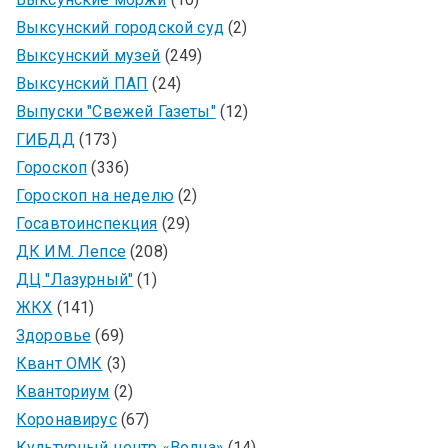
Выксунский городской суд
(2)
Выксунский музей
(249)
Выксунский ПАП
(24)
Выпуски "Свежей Газеты"
(12)
ГИБДД
(173)
Гороскоп
(336)
Гороскоп на неделю
(2)
Госавтоинспекция
(29)
ДК ИМ. Лепсе
(208)
ДЦ "Лазурный"
(1)
ЖКХ
(141)
Здоровье
(69)
Квант ОМК
(3)
Кванториум
(2)
Коронавирус
(67)
Культурный центр «Волна»
(14)