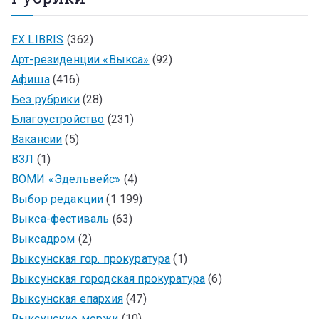
EX LIBRIS
(362)
Арт-резиденции «Выкса»
(92)
Афиша
(416)
Без рубрики
(28)
Благоустройство
(231)
Вакансии
(5)
ВЗЛ
(1)
ВОМИ «Эдельвейс»
(4)
Выбор редакции
(1 199)
Выкса-фестиваль
(63)
Выксадром
(2)
Выксунская гор. прокуратура
(1)
Выксунская городская прокуратура
(6)
Выксунская епархия
(47)
Выксунские моржи
(10)