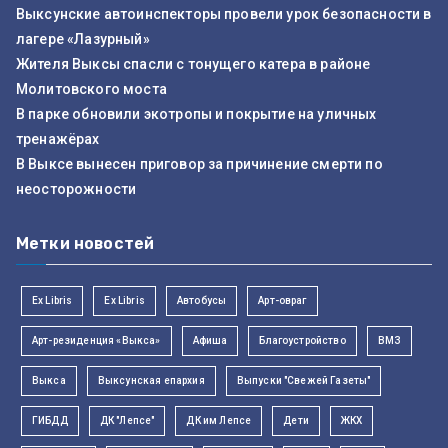
Выксунские автоинспекторы провели урок безопасности в
лагере «Лазурный»
Жителя Выксы спасли с тонущего катера в районе
Молитовского моста
В парке обновили экотропы и покрытие на уличных
тренажёрах
В Выксе вынесен приговор за причинение смерти по
неосторожности
Метки новостей
Ex Libris
Ex Libris
Автобусы
Арт-овраг
Арт-резиденция «Выкса»
Афиша
Благоустройство
ВМЗ
Выкса
Выксунская епархия
Выпуски "Свежей Газеты"
ГИБДД
ДК "Лепсе"
ДК им Лепсе
Дети
ЖКХ