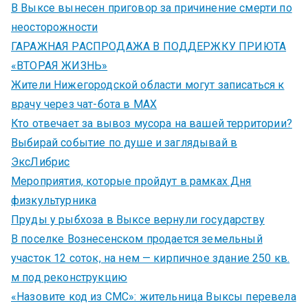
В Выксе вынесен приговор за причинение смерти по
неосторожности
ГАРАЖНАЯ РАСПРОДАЖА В ПОДДЕРЖКУ ПРИЮТА
«ВТОРАЯ ЖИЗНЬ»
Жители Нижегородской области могут записаться к
врачу через чат-бота в MAX
Кто отвечает за вывоз мусора на вашей территории?
Выбирай событие по душе и заглядывай в
ЭксЛибрис
Мероприятия, которые пройдут в рамках Дня
физкультурника
Пруды у рыбхоза в Выксе вернули государству
В поселке Вознесенском продается земельный
участок 12 соток, на нем — кирпичное здание 250 кв.
м под реконструкцию
«Назовите код из СМС»: жительница Выксы перевела