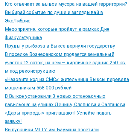
Кто отвечает за вывоз мусора на вашей территории?
Выбирай событие по душе и заглядывай в
ЭксЛибрис
Мероприятия, которые пройдут в рамках Дня
физкультурника
Пруды у рыбхоза в Выксе вернули государству
В поселке Вознесенском продается земельный
участок 12 соток, на нем — кирпичное здание 250 кв.
м под реконструкцию
«Назовите код из СМС»: жительница Выксы перевела
мошенникам 568 000 рублей
В Выксе установили 3 новых остановочных
павильона: на улицах Ленина, Слепнева и Салтанова
«Дары природы» приглашают! Успейте подать
заявку!
Выпускники МГТУ им. Баумана посетили