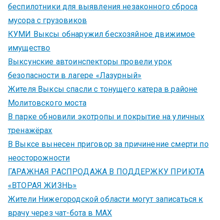
беспилотники для выявления незаконного сброса
мусора с грузовиков
КУМИ Выксы обнаружил бесхозяйное движимое
имущество
Выксунские автоинспекторы провели урок
безопасности в лагере «Лазурный»
Жителя Выксы спасли с тонущего катера в районе
Молитовского моста
В парке обновили экотропы и покрытие на уличных
тренажёрах
В Выксе вынесен приговор за причинение смерти по
неосторожности
ГАРАЖНАЯ РАСПРОДАЖА В ПОДДЕРЖКУ ПРИЮТА
«ВТОРАЯ ЖИЗНЬ»
Жители Нижегородской области могут записаться к
врачу через чат-бота в MAX