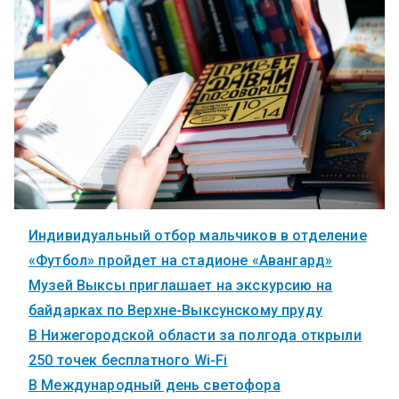
Индивидуальный отбор мальчиков в отделение
«Футбол» пройдет на стадионе «Авангард»
Музей Выксы приглашает на экскурсию на
байдарках по Верхне-Выксунскому пруду
В Нижегородской области за полгода открыли
250 точек бесплатного Wi-Fi
В Международный день светофора