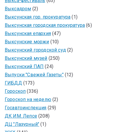
Выкса-фестиваль
(63)
Выксадром
(2)
Выксунская гор. прокуратура
(1)
Выксунская городская прокуратура
(6)
Выксунская епархия
(47)
Выксунские моржи
(10)
Выксунский городской суд
(2)
Выксунский музей
(250)
Выксунский ПАП
(24)
Выпуски "Свежей Газеты"
(12)
ГИБДД
(173)
Гороскоп
(336)
Гороскоп на неделю
(2)
Госавтоинспекция
(29)
ДК ИМ. Лепсе
(208)
ДЦ "Лазурный"
(1)