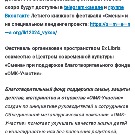
скоро будут доступны в
telegram
-канале
и
группе
Вконтакте
Летнего книжного фестиваля «Смены» и
на специальном лендинге проекта:
https
://
s
—
m
—
e
—
n
—
a
.
org
/
lkf
2024_
vyksa
/
Фестиваль организован пространством
Ex
Libris
совместно с Центром современной культуры
«Смена» при поддержке благотворительного фонда
«ОМК-Участие».
Благотворительный фонд поддержки семьи, защиты
детства, материнства и отцовства «ОМК-Участие»
создан по инициативе руководителей и сотрудников
Объединенной металлургической компании. «ОМК-
Участие» помогает улучшать качество жизни детей
с инвалидностью или без попечения родителей,