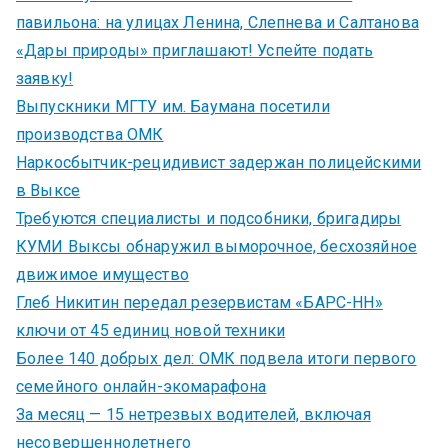
павильона: на улицах Ленина, Слепнева и Салтанова
«Дары природы» приглашают! Успейте подать
заявку!
Выпускники МГТУ им. Баумана посетили
производства ОМК
Наркосбытчик-рецидивист задержан полицейскими
в Выксе
Требуются специалисты и подсобники, бригадиры
КУМИ Выксы обнаружил выморочное, бесхозяйное
движимое имущество
Глеб Никитин передал резервистам «БАРС-НН»
ключи от 45 единиц новой техники
Более 140 добрых дел: ОМК подвела итоги первого
семейного онлайн-экомарафона
За месяц — 15 нетрезвых водителей, включая
несовершеннолетнего