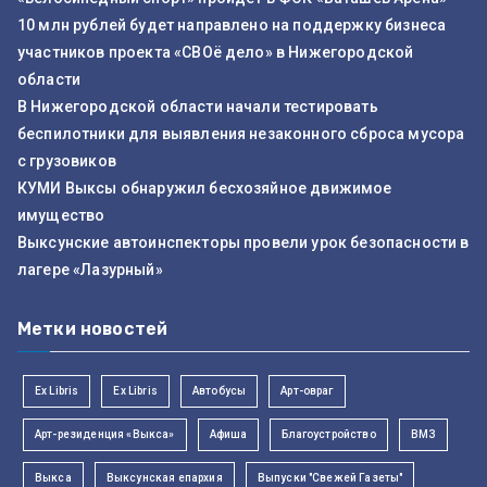
10 млн рублей будет направлено на поддержку бизнеса
участников проекта «СВОё дело» в Нижегородской
области
В Нижегородской области начали тестировать
беспилотники для выявления незаконного сброса мусора
с грузовиков
КУМИ Выксы обнаружил бесхозяйное движимое
имущество
Выксунские автоинспекторы провели урок безопасности в
лагере «Лазурный»
Метки новостей
Ex Libris
Ex Libris
Автобусы
Арт-овраг
Арт-резиденция «Выкса»
Афиша
Благоустройство
ВМЗ
Выкса
Выксунская епархия
Выпуски "Свежей Газеты"