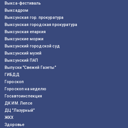
Выкса-фестиваль
Выксадром
Выксунская гор. прокуратура
Выксунская городская прокуратура
Выксунская епархия
Выксунские моржи
Выксунский городской суд
Выксунский музей
Выксунский ПАП
Выпуски "Свежей Газеты"
ГИБДД
Гороскоп
Гороскоп на неделю
Госавтоинспекция
ДК ИМ. Лепсе
ДЦ "Лазурный"
ЖКХ
Здоровье