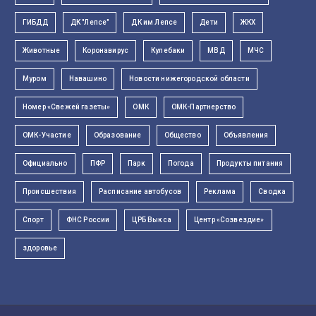
ГИБДД
ДК "Лепсе"
ДК им Лепсе
Дети
ЖКХ
Животные
Коронавирус
Кулебаки
МВД
МЧС
Муром
Навашино
Новости нижегородской области
Номер «Свежей газеты»
ОМК
ОМК-Партнерство
ОМК-Участие
Образование
Общество
Объявления
Официально
ПФР
Парк
Погода
Продукты питания
Происшествия
Расписание автобусов
Реклама
Сводка
Спорт
ФНС России
ЦРБ Выкса
Центр «Созвездие»
здоровье