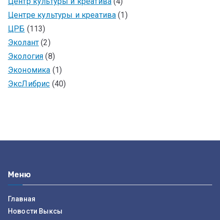
Центр культуры и креатива
(4)
Центре культуры и креатива
(1)
ЦРБ
(113)
Эколант
(2)
Экология
(8)
Экономика
(1)
ЭксЛибрис
(40)
Меню
Главная
Новости Выксы