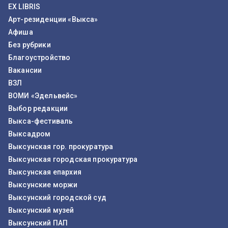
EX LIBRIS
Арт-резиденции «Выкса»
Афиша
Без рубрики
Благоустройство
Вакансии
ВЗЛ
ВОМИ «Эдельвейс»
Выбор редакции
Выкса-фестиваль
Выксадром
Выксунская гор. прокуратура
Выксунская городская прокуратура
Выксунская епархия
Выксунские моржи
Выксунский городской суд
Выксунский музей
Выксунский ПАП