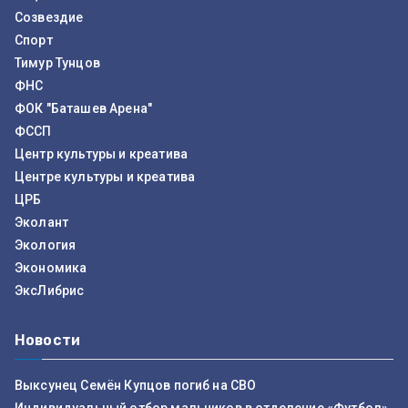
Созвездие
Спорт
Тимур Тунцов
ФНС
ФОК "Баташев Арена"
ФССП
Центр культуры и креатива
Центре культуры и креатива
ЦРБ
Эколант
Экология
Экономика
ЭксЛибрис
Новости
Выксунец Семён Купцов погиб на СВО