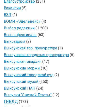
Благоустройство
(231)
Вакансии
(5)
ВЗЛ
(1)
ВОМИ «Эдельвейс»
(4)
Выбор редакции
(1 200)
Выкса-фестиваль
(63)
Выксадром
(2)
Выксунская гор. прокуратура
(1)
Выксунская городская прокуратура
(6)
Выксунская епархия
(47)
Выксунские моржи
(10)
Выксунский городской суд
(2)
Выксунский музей
(250)
Выксунский ПАП
(24)
Выпуски "Свежей Газеты"
(12)
ГИБДД
(173)