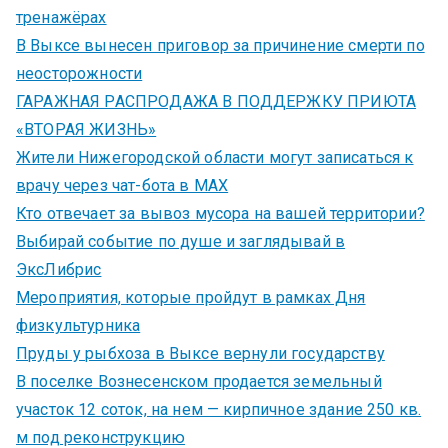
тренажёрах
В Выксе вынесен приговор за причинение смерти по
неосторожности
ГАРАЖНАЯ РАСПРОДАЖА В ПОДДЕРЖКУ ПРИЮТА
«ВТОРАЯ ЖИЗНЬ»
Жители Нижегородской области могут записаться к
врачу через чат-бота в MAX
Кто отвечает за вывоз мусора на вашей территории?
Выбирай событие по душе и заглядывай в
ЭксЛибрис
Мероприятия, которые пройдут в рамках Дня
физкультурника
Пруды у рыбхоза в Выксе вернули государству
В поселке Вознесенском продается земельный
участок 12 соток, на нем — кирпичное здание 250 кв.
м под реконструкцию