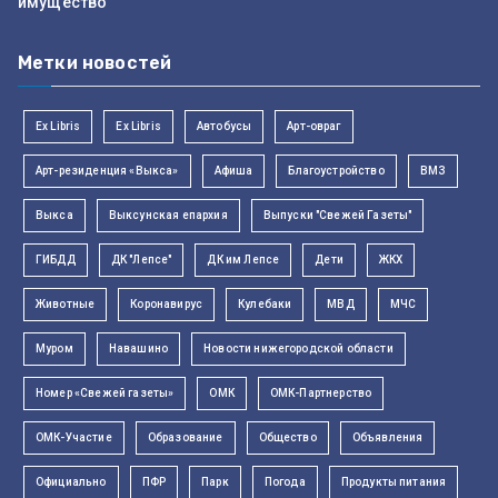
имущество
Метки новостей
Ex Libris
Ex Libris
Автобусы
Арт-овраг
Арт-резиденция «Выкса»
Афиша
Благоустройство
ВМЗ
Выкса
Выксунская епархия
Выпуски "Свежей Газеты"
ГИБДД
ДК "Лепсе"
ДК им Лепсе
Дети
ЖКХ
Животные
Коронавирус
Кулебаки
МВД
МЧС
Муром
Навашино
Новости нижегородской области
Номер «Свежей газеты»
ОМК
ОМК-Партнерство
ОМК-Участие
Образование
Общество
Объявления
Официально
ПФР
Парк
Погода
Продукты питания