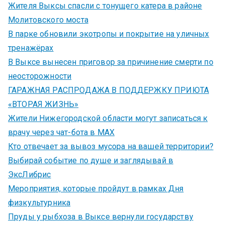
Жителя Выксы спасли с тонущего катера в районе
Молитовского моста
В парке обновили экотропы и покрытие на уличных
тренажёрах
В Выксе вынесен приговор за причинение смерти по
неосторожности
ГАРАЖНАЯ РАСПРОДАЖА В ПОДДЕРЖКУ ПРИЮТА
«ВТОРАЯ ЖИЗНЬ»
Жители Нижегородской области могут записаться к
врачу через чат-бота в MAX
Кто отвечает за вывоз мусора на вашей территории?
Выбирай событие по душе и заглядывай в
ЭксЛибрис
Мероприятия, которые пройдут в рамках Дня
физкультурника
Пруды у рыбхоза в Выксе вернули государству