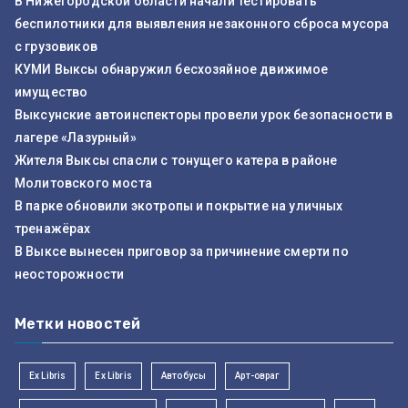
В Нижегородской области начали тестировать
беспилотники для выявления незаконного сброса мусора
с грузовиков
КУМИ Выксы обнаружил бесхозяйное движимое
имущество
Выксунские автоинспекторы провели урок безопасности в
лагере «Лазурный»
Жителя Выксы спасли с тонущего катера в районе
Молитовского моста
В парке обновили экотропы и покрытие на уличных
тренажёрах
В Выксе вынесен приговор за причинение смерти по
неосторожности
Метки новостей
Ex Libris
Ex Libris
Автобусы
Арт-овраг