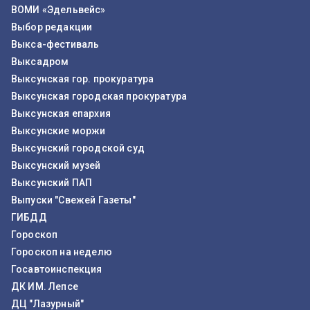
ВОМИ «Эдельвейс»
Выбор редакции
Выкса-фестиваль
Выксадром
Выксунская гор. прокуратура
Выксунская городская прокуратура
Выксунская епархия
Выксунские моржи
Выксунский городской суд
Выксунский музей
Выксунский ПАП
Выпуски "Свежей Газеты"
ГИБДД
Гороскоп
Гороскоп на неделю
Госавтоинспекция
ДК ИМ. Лепсе
ДЦ "Лазурный"