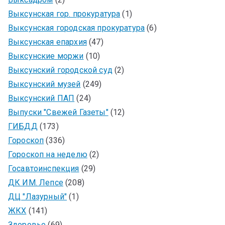
Выксунская гор. прокуратура
(1)
Выксунская городская прокуратура
(6)
Выксунская епархия
(47)
Выксунские моржи
(10)
Выксунский городской суд
(2)
Выксунский музей
(249)
Выксунский ПАП
(24)
Выпуски "Свежей Газеты"
(12)
ГИБДД
(173)
Гороскоп
(336)
Гороскоп на неделю
(2)
Госавтоинспекция
(29)
ДК ИМ. Лепсе
(208)
ДЦ "Лазурный"
(1)
ЖКХ
(141)
Здоровье
(69)