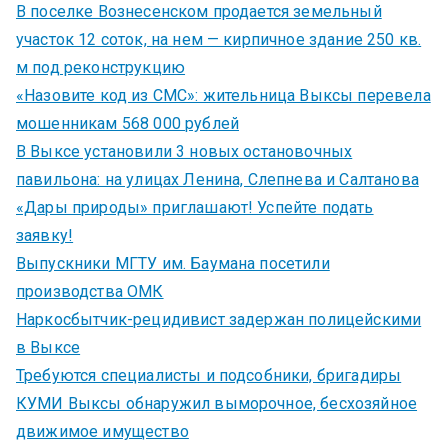
В поселке Вознесенском продается земельный
участок 12 соток, на нем — кирпичное здание 250 кв.
м под реконструкцию
«Назовите код из СМС»: жительница Выксы перевела
мошенникам 568 000 рублей
В Выксе установили 3 новых остановочных
павильона: на улицах Ленина, Слепнева и Салтанова
«Дары природы» приглашают! Успейте подать
заявку!
Выпускники МГТУ им. Баумана посетили
производства ОМК
Наркосбытчик-рецидивист задержан полицейскими
в Выксе
Требуются специалисты и подсобники, бригадиры
КУМИ Выксы обнаружил выморочное, бесхозяйное
движимое имущество