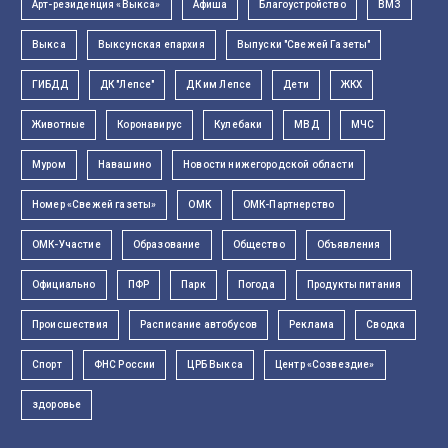
Арт-резиденция «Выкса»
Афиша
Благоустройство
ВМЗ
Выкса
Выксунская епархия
Выпуски "Свежей Газеты"
ГИБДД
ДК "Лепсе"
ДК им Лепсе
Дети
ЖКХ
Животные
Коронавирус
Кулебаки
МВД
МЧС
Муром
Навашино
Новости нижегородской области
Номер «Свежей газеты»
ОМК
ОМК-Партнерство
ОМК-Участие
Образование
Общество
Объявления
Официально
ПФР
Парк
Погода
Продукты питания
Происшествия
Расписание автобусов
Реклама
Сводка
Спорт
ФНС России
ЦРБ Выкса
Центр «Созвездие»
здоровье