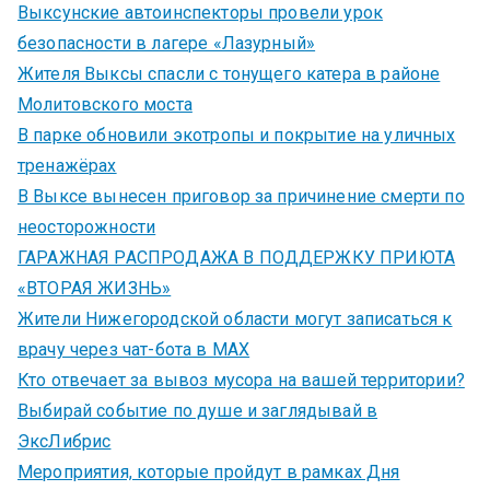
Выксунские автоинспекторы провели урок
безопасности в лагере «Лазурный»
Жителя Выксы спасли с тонущего катера в районе
Молитовского моста
В парке обновили экотропы и покрытие на уличных
тренажёрах
В Выксе вынесен приговор за причинение смерти по
неосторожности
ГАРАЖНАЯ РАСПРОДАЖА В ПОДДЕРЖКУ ПРИЮТА
«ВТОРАЯ ЖИЗНЬ»
Жители Нижегородской области могут записаться к
врачу через чат-бота в MAX
Кто отвечает за вывоз мусора на вашей территории?
Выбирай событие по душе и заглядывай в
ЭксЛибрис
Мероприятия, которые пройдут в рамках Дня