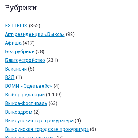
Рубрики
EX LIBRIS
(362)
Арт-резиденции «Выкса»
(92)
Афиша
(417)
Без рубрики
(28)
Благоустройство
(231)
Вакансии
(5)
ВЗЛ
(1)
ВОМИ «Эдельвейс»
(4)
Выбор редакции
(1 199)
Выкса-фестиваль
(63)
Выксадром
(2)
Выксунская гор. прокуратура
(1)
Выксунская городская прокуратура
(6)
Выксунская епархия
(47)