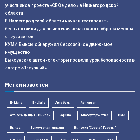
участников проекта «СВОё дело» в Нижегородской
области
В Нижегородской области начали тестировать
беспилотники для выявления незаконного сброса мусора
с грузовиков
КУМИ Выксы обнаружил бесхозяйное движимое
имущество
Выксунские автоинспекторы провели урок безопасности в
лагере «Лазурный»
Метки новостей
Ex Libris
Ex Libris
Автобусы
Арт-овраг
Арт-резиденция «Выкса»
Афиша
Благоустройство
ВМЗ
Выкса
Выксунская епархия
Выпуски "Свежей Газеты"