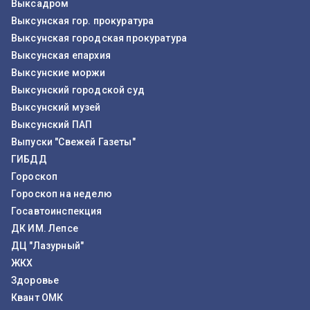
Выксадром
Выксунская гор. прокуратура
Выксунская городская прокуратура
Выксунская епархия
Выксунские моржи
Выксунский городской суд
Выксунский музей
Выксунский ПАП
Выпуски "Свежей Газеты"
ГИБДД
Гороскоп
Гороскоп на неделю
Госавтоинспекция
ДК ИМ. Лепсе
ДЦ "Лазурный"
ЖКХ
Здоровье
Квант ОМК