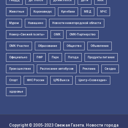
ГИБДД
ДК "Лепсе"
ДК им Лепсе
Дети
ЖКХ
Животные
Коронавирус
Кулебаки
МВД
МЧС
Муром
Навашино
Новости нижегородской области
Номер «Свежей газеты»
ОМК
ОМК-Партнерство
ОМК-Участие
Образование
Общество
Объявления
Официально
ПФР
Парк
Погода
Продукты питания
Происшествия
Расписание автобусов
Реклама
Сводка
Спорт
ФНС России
ЦРБ Выкса
Центр «Созвездие»
здоровье
Copyright © 2005-2023
Свежая Газета
. Новости города