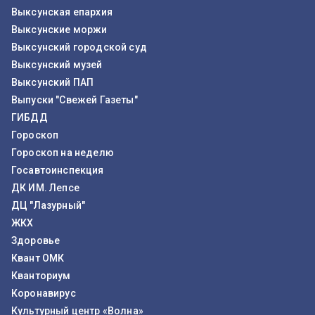
Выксунская епархия
Выксунские моржи
Выксунский городской суд
Выксунский музей
Выксунский ПАП
Выпуски "Свежей Газеты"
ГИБДД
Гороскоп
Гороскоп на неделю
Госавтоинспекция
ДК ИМ. Лепсе
ДЦ "Лазурный"
ЖКХ
Здоровье
Квант ОМК
Кванториум
Коронавирус
Культурный центр «Волна»