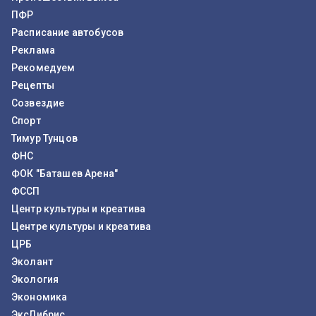
ПФР
Расписание автобусов
Реклама
Рекомедуем
Рецепты
Созвездие
Спорт
Тимур Тунцов
ФНС
ФОК "Баташев Арена"
ФССП
Центр культуры и креатива
Центре культуры и креатива
ЦРБ
Эколант
Экология
Экономика
ЭксЛибрис