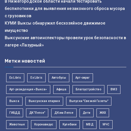
В Нижегородской области начали тестировать
беспилотники для выявления незаконного сброса мусора
с грузовиков
КУМИ Выксы обнаружил бесхозяйное движимое
имущество
Выксунские автоинспекторы провели урок безопасности в
лагере «Лазурный»
Метки новостей
Ex Libris
Ex Libris
Автобусы
Арт-овраг
Арт-резиденция «Выкса»
Афиша
Благоустройство
ВМЗ
Выкса
Выксунская епархия
Выпуски "Свежей Газеты"
ГИБДД
ДК "Лепсе"
ДК им Лепсе
Дети
ЖКХ
Животные
Коронавирус
Кулебаки
МВД
МЧС