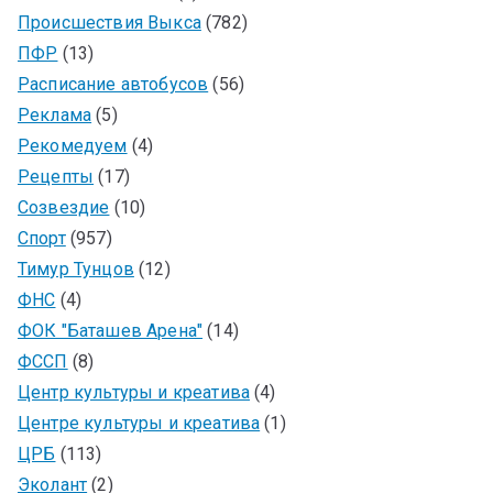
Происшествия Выкса
(782)
ПФР
(13)
Расписание автобусов
(56)
Реклама
(5)
Рекомедуем
(4)
Рецепты
(17)
Созвездие
(10)
Спорт
(957)
Тимур Тунцов
(12)
ФНС
(4)
ФОК "Баташев Арена"
(14)
ФССП
(8)
Центр культуры и креатива
(4)
Центре культуры и креатива
(1)
ЦРБ
(113)
Эколант
(2)