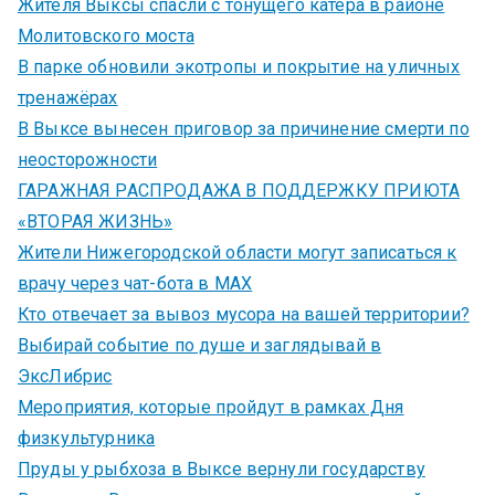
Жителя Выксы спасли с тонущего катера в районе
Молитовского моста
В парке обновили экотропы и покрытие на уличных
тренажёрах
В Выксе вынесен приговор за причинение смерти по
неосторожности
ГАРАЖНАЯ РАСПРОДАЖА В ПОДДЕРЖКУ ПРИЮТА
«ВТОРАЯ ЖИЗНЬ»
Жители Нижегородской области могут записаться к
врачу через чат-бота в MAX
Кто отвечает за вывоз мусора на вашей территории?
Выбирай событие по душе и заглядывай в
ЭксЛибрис
Мероприятия, которые пройдут в рамках Дня
физкультурника
Пруды у рыбхоза в Выксе вернули государству