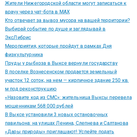
Жители Нижегородской области могут записаться к
врачу через чат-бота в MAX
Кто отвечает за вывоз мусора на вашей территории?
Выбирай событие по душе и заглядывай в
ЭксЛибрис
Мероприятия, которые пройдут в рамках Дня
физкультурника
Пруды у рыбхоза в Выксе вернули государству
В поселке Вознесенском продается земельный
участок 12 соток, на нем — кирпичное здание 250 кв.
м под реконструкцию
«Назовите код из СМС»: жительница Выксы перевела
мошенникам 568 000 рублей
В Выксе установили 3 новых остановочных
павильона: на улицах Ленина, Слепнева и Салтанова
«Дары природы» приглашают! Успейте подать