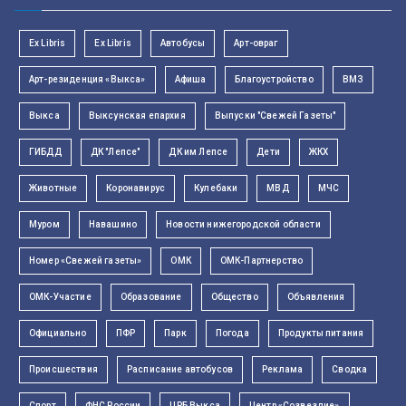
Ex Libris
Ex Libris
Автобусы
Арт-овраг
Арт-резиденция «Выкса»
Афиша
Благоустройство
ВМЗ
Выкса
Выксунская епархия
Выпуски "Свежей Газеты"
ГИБДД
ДК "Лепсе"
ДК им Лепсе
Дети
ЖКХ
Животные
Коронавирус
Кулебаки
МВД
МЧС
Муром
Навашино
Новости нижегородской области
Номер «Свежей газеты»
ОМК
ОМК-Партнерство
ОМК-Участие
Образование
Общество
Объявления
Официально
ПФР
Парк
Погода
Продукты питания
Происшествия
Расписание автобусов
Реклама
Сводка
Спорт
ФНС России
ЦРБ Выкса
Центр «Созвездие»