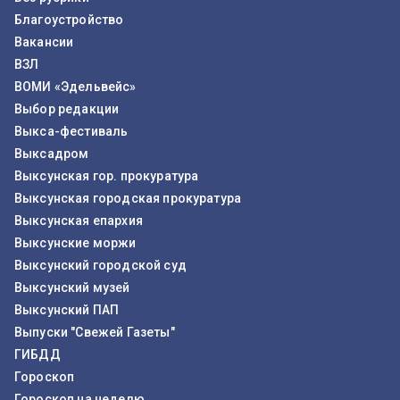
Благоустройство
Вакансии
ВЗЛ
ВОМИ «Эдельвейс»
Выбор редакции
Выкса-фестиваль
Выксадром
Выксунская гор. прокуратура
Выксунская городская прокуратура
Выксунская епархия
Выксунские моржи
Выксунский городской суд
Выксунский музей
Выксунский ПАП
Выпуски "Свежей Газеты"
ГИБДД
Гороскоп
Гороскоп на неделю