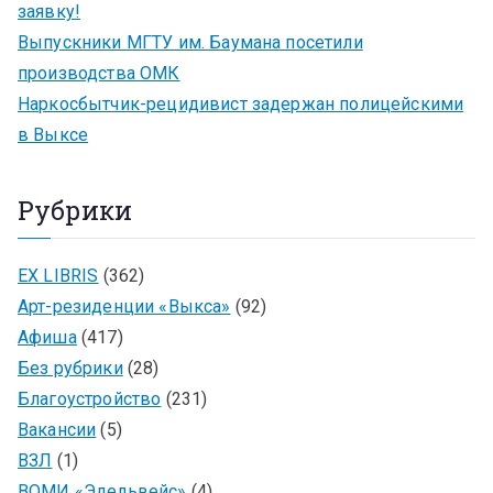
заявку!
Выпускники МГТУ им. Баумана посетили
производства ОМК
Наркосбытчик-рецидивист задержан полицейскими
в Выксе
Рубрики
EX LIBRIS
(362)
Арт-резиденции «Выкса»
(92)
Афиша
(417)
Без рубрики
(28)
Благоустройство
(231)
Вакансии
(5)
ВЗЛ
(1)
ВОМИ «Эдельвейс»
(4)