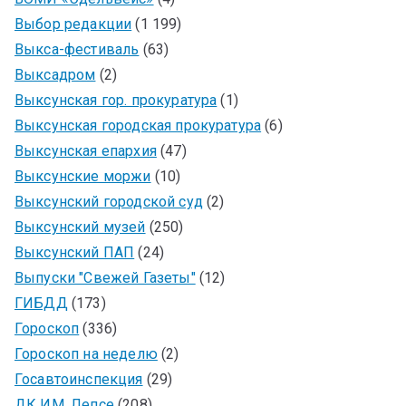
Выбор редакции
(1 199)
Выкса-фестиваль
(63)
Выксадром
(2)
Выксунская гор. прокуратура
(1)
Выксунская городская прокуратура
(6)
Выксунская епархия
(47)
Выксунские моржи
(10)
Выксунский городской суд
(2)
Выксунский музей
(250)
Выксунский ПАП
(24)
Выпуски "Свежей Газеты"
(12)
ГИБДД
(173)
Гороскоп
(336)
Гороскоп на неделю
(2)
Госавтоинспекция
(29)
ДК ИМ. Лепсе
(208)