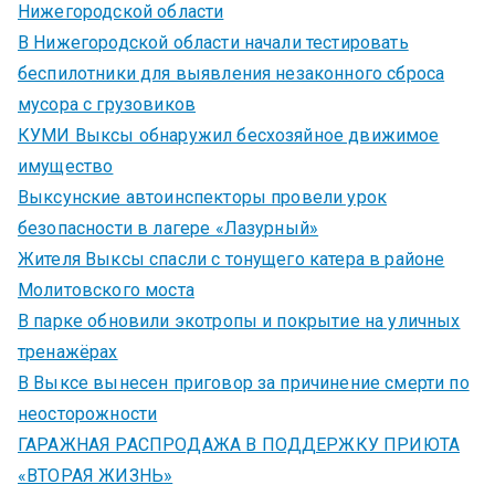
Нижегородской области
В Нижегородской области начали тестировать
беспилотники для выявления незаконного сброса
мусора с грузовиков
КУМИ Выксы обнаружил бесхозяйное движимое
имущество
Выксунские автоинспекторы провели урок
безопасности в лагере «Лазурный»
Жителя Выксы спасли с тонущего катера в районе
Молитовского моста
В парке обновили экотропы и покрытие на уличных
тренажёрах
В Выксе вынесен приговор за причинение смерти по
неосторожности
ГАРАЖНАЯ РАСПРОДАЖА В ПОДДЕРЖКУ ПРИЮТА
«ВТОРАЯ ЖИЗНЬ»