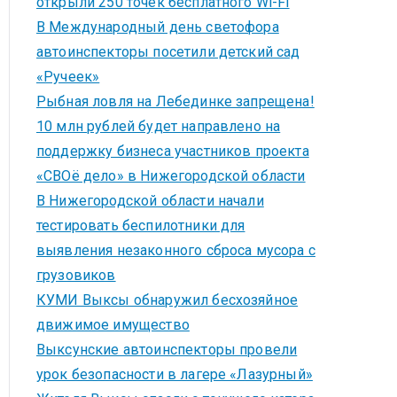
открыли 250 точек бесплатного Wi-Fi
В Международный день светофора
автоинспекторы посетили детский сад
«Ручеек»
Рыбная ловля на Лебединке запрещена!
10 млн рублей будет направлено на
поддержку бизнеса участников проекта
«СВОё дело» в Нижегородской области
В Нижегородской области начали
тестировать беспилотники для
выявления незаконного сброса мусора с
грузовиков
КУМИ Выксы обнаружил бесхозяйное
движимое имущество
Выксунские автоинспекторы провели
урок безопасности в лагере «Лазурный»