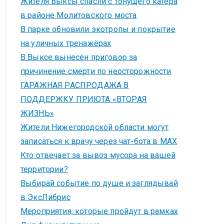
Жителя Выксы спасли с тонущего катера
в районе Молитовского моста
В парке обновили экотропы и покрытие
на уличных тренажёрах
В Выксе вынесен приговор за
причинение смерти по неосторожности
ГАРАЖНАЯ РАСПРОДАЖА В
ПОДДЕРЖКУ ПРИЮТА «ВТОРАЯ
ЖИЗНЬ»
Жители Нижегородской области могут
записаться к врачу через чат-бота в MAX
Кто отвечает за вывоз мусора на вашей
территории?
Выбирай событие по душе и заглядывай
в ЭксЛибрис
Мероприятия, которые пройдут в рамках