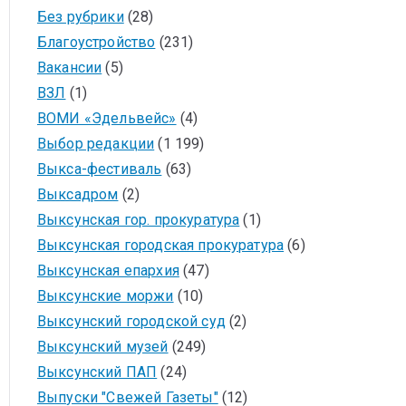
Без рубрики
(28)
Благоустройство
(231)
Вакансии
(5)
ВЗЛ
(1)
ВОМИ «Эдельвейс»
(4)
Выбор редакции
(1 199)
Выкса-фестиваль
(63)
Выксадром
(2)
Выксунская гор. прокуратура
(1)
Выксунская городская прокуратура
(6)
Выксунская епархия
(47)
Выксунские моржи
(10)
Выксунский городской суд
(2)
Выксунский музей
(249)
Выксунский ПАП
(24)
Выпуски "Свежей Газеты"
(12)