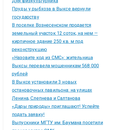
Дня физкультурника
Пруды у рыбхоза в Выксе вернули
государству
В поселке Вознесенском продается
земельный участок 12 соток, на нем —
кирпичное здание 250 кв. м под
реконструкцию
«Назовите код из СМС»: жительница
Выксы перевела мошенникам 568 000
рублей
В Выксе установили 3 новых
остановочных павильона: на улицах
Ленина, Слепнева и Салтанова
«Дары природы» приглашают! Успейте
подать заявку!
Выпускники МГТУ им. Баумана посетили