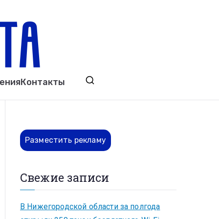
ета
явления. Выкса. Муром. Кулебаки. Навашино,
ения
Контакты
ово. Нижний Новгород.
Разместить рекламу
Свежие записи
В Нижегородской области за полгода