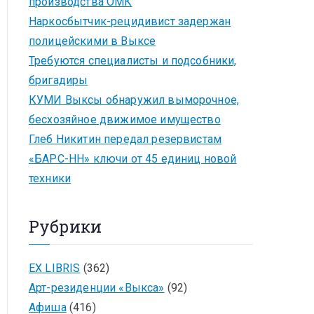
производства ОМК
Наркосбытчик-рецидивист задержан
полицейскими в Выксе
Требуются специалисты и подсобники,
бригадиры
КУМИ Выксы обнаружил выморочное,
бесхозяйное движимое имущество
Глеб Никитин передал резервистам
«БАРС-НН» ключи от 45 единиц новой
техники
Рубрики
EX LIBRIS
(362)
Арт-резиденции «Выкса»
(92)
Афиша
(416)