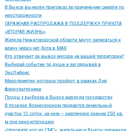
В Выксе вынесен приговор за причинение смерти по
неосторожности
ГАРАЖНАЯ РАСПРОДАЖА В ПОДДЕРЖКУ ПРИЮТА
«ВТОРАЯ ЖИЗНЬ»
Жители Нижегородской области могут записаться к
врачу через чат-бота в MAX
Кто отвечает за вывоз мусора на вашей территории?
Выбирай событие по душе и заглядывай в
ЭксЛибрис
Мероприятия, которые пройдут в рамках Дня
физкультурника
Пруды у рыбхоза в Выксе вернули государству
В поселке Вознесенском продается земельный
участок 12 соток, на нем — кирпичное здание 250 кв.
м под реконструкцию
«Назовите код из СМС»: жительница Выксы перевела