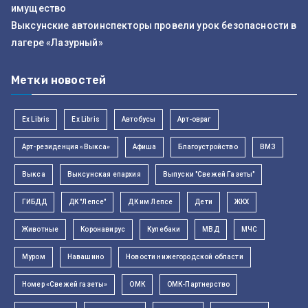
имущество
Выксунские автоинспекторы провели урок безопасности в
лагере «Лазурный»
Метки новостей
Ex Libris
Ex Libris
Автобусы
Арт-овраг
Арт-резиденция «Выкса»
Афиша
Благоустройство
ВМЗ
Выкса
Выксунская епархия
Выпуски "Свежей Газеты"
ГИБДД
ДК "Лепсе"
ДК им Лепсе
Дети
ЖКХ
Животные
Коронавирус
Кулебаки
МВД
МЧС
Муром
Навашино
Новости нижегородской области
Номер «Свежей газеты»
ОМК
ОМК-Партнерство