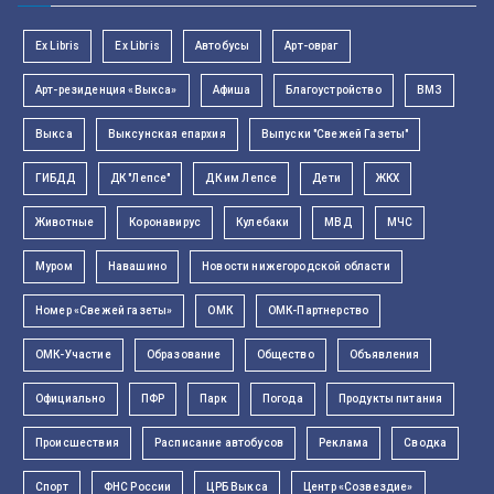
Ex Libris
Ex Libris
Автобусы
Арт-овраг
Арт-резиденция «Выкса»
Афиша
Благоустройство
ВМЗ
Выкса
Выксунская епархия
Выпуски "Свежей Газеты"
ГИБДД
ДК "Лепсе"
ДК им Лепсе
Дети
ЖКХ
Животные
Коронавирус
Кулебаки
МВД
МЧС
Муром
Навашино
Новости нижегородской области
Номер «Свежей газеты»
ОМК
ОМК-Партнерство
ОМК-Участие
Образование
Общество
Объявления
Официально
ПФР
Парк
Погода
Продукты питания
Происшествия
Расписание автобусов
Реклама
Сводка
Спорт
ФНС России
ЦРБ Выкса
Центр «Созвездие»