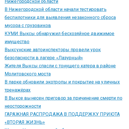
Нижегородской области
В Нижегородской области начали тестировать
беспилотники для выявления незаконного сброса
мусора с грузовиков
КУМИ Выксы обнаружил бесхозяйное движимое
имущество
Выксунские автоинспекторы провели урок
безопасности в лагере «Лазурный»
Жителя Выксы спасли с тонущего катера в районе
Молитовского моста
В парке обновили экотропы и покрытие на уличных
тренажёрах
В Выксе вынесен приговор за причинение смерти по
неосторожности
ГАРАЖНАЯ РАСПРОДАЖА В ПОДДЕРЖКУ ПРИЮТА
«ВТОРАЯ ЖИЗНЬ»