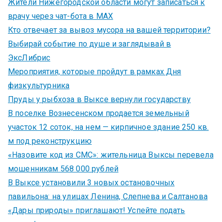
Жители Нижегородской области могут записаться к
врачу через чат-бота в MAX
Кто отвечает за вывоз мусора на вашей территории?
Выбирай событие по душе и заглядывай в
ЭксЛибрис
Мероприятия, которые пройдут в рамках Дня
физкультурника
Пруды у рыбхоза в Выксе вернули государству
В поселке Вознесенском продается земельный
участок 12 соток, на нем — кирпичное здание 250 кв.
м под реконструкцию
«Назовите код из СМС»: жительница Выксы перевела
мошенникам 568 000 рублей
В Выксе установили 3 новых остановочных
павильона: на улицах Ленина, Слепнева и Салтанова
«Дары природы» приглашают! Успейте подать