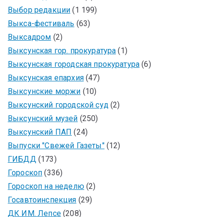
Выбор редакции
(1 199)
Выкса-фестиваль
(63)
Выксадром
(2)
Выксунская гор. прокуратура
(1)
Выксунская городская прокуратура
(6)
Выксунская епархия
(47)
Выксунские моржи
(10)
Выксунский городской суд
(2)
Выксунский музей
(250)
Выксунский ПАП
(24)
Выпуски "Свежей Газеты"
(12)
ГИБДД
(173)
Гороскоп
(336)
Гороскоп на неделю
(2)
Госавтоинспекция
(29)
ДК ИМ. Лепсе
(208)