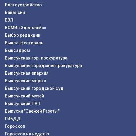
Благоустройство
Вакансии
ВЗЛ
ВОМИ «Эдельвейс»
Выбор редакции
Выкса-фестиваль
Выксадром
Выксунская гор. прокуратура
Выксунская городская прокуратура
Выксунская епархия
Выксунские моржи
Выксунский городской суд
Выксунский музей
Выксунский ПАП
Выпуски "Свежей Газеты"
ГИБДД
Гороскоп
Гороскоп на неделю