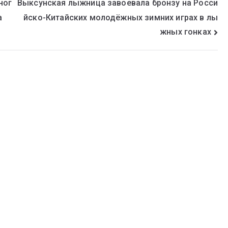
ног
Выксунская лыжница завоевала бронзу на Росси
йско-Китайских молодёжных зимних играх в лы
а
жных гонках