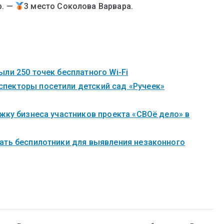
р. —
3 место Соколова Варвара.
ли 250 точек бесплатного Wi-Fi
пекторы посетили детский сад «Ручеек»
жку бизнеса участников проекта «СВОё дело» в
ать беспилотники для выявления незаконного