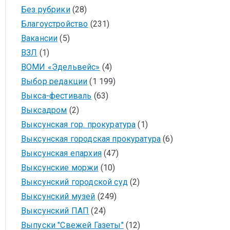
Без рубрики
(28)
Благоустройство
(231)
Вакансии
(5)
ВЗЛ
(1)
ВОМИ «Эдельвейс»
(4)
Выбор редакции
(1 199)
Выкса-фестиваль
(63)
Выксадром
(2)
Выксунская гор. прокуратура
(1)
Выксунская городская прокуратура
(6)
Выксунская епархия
(47)
Выксунские моржи
(10)
Выксунский городской суд
(2)
Выксунский музей
(249)
Выксунский ПАП
(24)
Выпуски "Свежей Газеты"
(12)