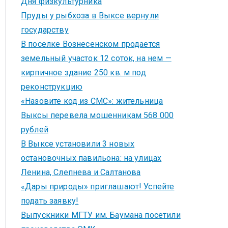
Дня физкультурника
Пруды у рыбхоза в Выксе вернули
государству
В поселке Вознесенском продается
земельный участок 12 соток, на нем —
кирпичное здание 250 кв. м под
реконструкцию
«Назовите код из СМС»: жительница
Выксы перевела мошенникам 568 000
рублей
В Выксе установили 3 новых
остановочных павильона: на улицах
Ленина, Слепнева и Салтанова
«Дары природы» приглашают! Успейте
подать заявку!
Выпускники МГТУ им. Баумана посетили