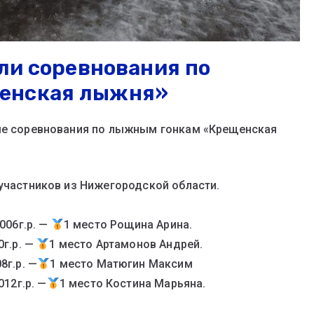
шли соревнования по
енская лыжня»
тые соревнования по лыжным гонкам «Крещенская
 участников из Нижегородской области.
006г.р. —
1 место Рощина Арина.
0г.р. —
1 место Артамонов Андрей.
8г.р. —
1 место Матюгин Максим
012г.р. —
1 место Костина Марьяна.