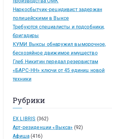
производства ОМК
Наркосбытчик-рецидивист задержан
полицейскими в Выксе
Требуются специалисты и подсобники,
бригадиры
КУМИ Выксы обнаружил выморочное,
бесхозяйное движимое имущество
Глеб Никитин передал резервистам
«БАРС-НН» ключи от 45 единиц новой
техники
Рубрики
EX LIBRIS
(362)
Арт-резиденции «Выкса»
(92)
Афиша
(416)