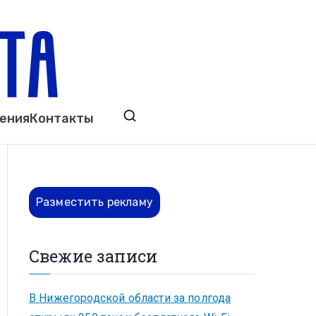
ета
явления. Выкса. Муром. Кулебаки. Навашино,
ения
Контакты
ово. Нижний Новгород.
Разместить рекламу
Свежие записи
В Нижегородской области за полгода