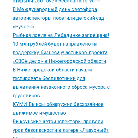
открыли 250 точек бесплатного Wi-Fi
В Международный день светофора
автоинспекторы посетили детский сад
«Ручеек»
Рыбная ловля на Лебединке запрещена!
10 млн рублей будет направлено на
поддержку бизнеса участников проекта
«СВОё дело» в Нижегородской области
В Нижегородской области начали
тестировать беспилотники для
выявления незаконного сброса мусора с
грузовиков
КУМИ Выксы обнаружил бесхозяйное
движимое имущество
Выксунские автоинспекторы провели
урок безопасности в лагере «Лазурный»