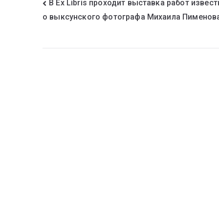
В Ex Libris проходит выставка работ извест
о выксунского фотографа Михаила Пименов