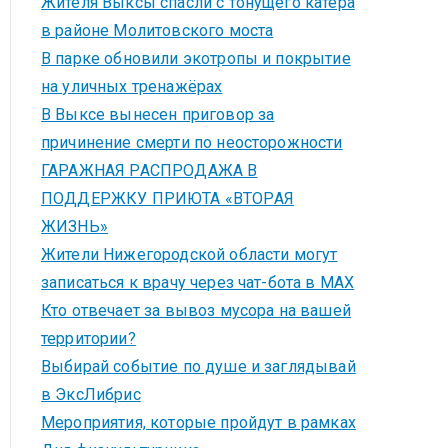
Жителя Выксы спасли с тонущего катера
в районе Молитовского моста
В парке обновили экотропы и покрытие
на уличных тренажёрах
В Выксе вынесен приговор за
причинение смерти по неосторожности
ГАРАЖНАЯ РАСПРОДАЖА В
ПОДДЕРЖКУ ПРИЮТА «ВТОРАЯ
ЖИЗНЬ»
Жители Нижегородской области могут
записаться к врачу через чат-бота в MAX
Кто отвечает за вывоз мусора на вашей
территории?
Выбирай событие по душе и заглядывай
в ЭксЛибрис
Мероприятия, которые пройдут в рамках