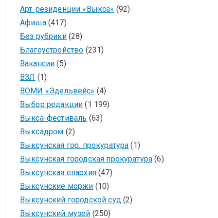
Арт-резиденции «Выкса»
(92)
Афиша
(417)
Без рубрики
(28)
Благоустройство
(231)
Вакансии
(5)
ВЗЛ
(1)
ВОМИ «Эдельвейс»
(4)
Выбор редакции
(1 199)
Выкса-фестиваль
(63)
Выксадром
(2)
Выксунская гор. прокуратура
(1)
Выксунская городская прокуратура
(6)
Выксунская епархия
(47)
Выксунские моржи
(10)
Выксунский городской суд
(2)
Выксунский музей
(250)