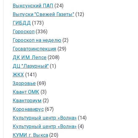
Выксунский ПАП
(24)
Выпуски "Свежей Газеты"
(12)
ГИБДД
(173)
Гороскоп
(336)
Гороскоп на неделю
(2)
Госавтоинспекция
(29)
ДК ИМ. Лепсе
(208)
ДЦ "Лазурный"
(1)
ЖКХ
(141)
Здоровье
(69)
Квант ОМК
(3)
Кванториум
(2)
Коронавирус
(67)
Культурный центр «Волна»
(14)
Культурный центр «Волна»
(4)
КУМИ г. Выкса
(20)