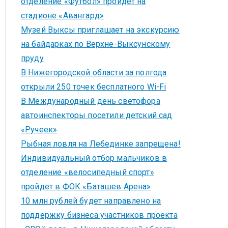
отделение «Футбол» пройдет на
стадионе «Авангард»
Музей Выксы приглашает на экскурсию
на байдарках по Верхне-Выксунскому
пруду
В Нижегородской области за полгода
открыли 250 точек бесплатного Wi-Fi
В Международный день светофора
автоинспекторы посетили детский сад
«Ручеек»
Рыбная ловля на Лебединке запрещена!
Индивидуальный отбор мальчиков в
отделение «велосипедный спорт»
пройдет в ФОК «Баташев Арена»
10 млн рублей будет направлено на
поддержку бизнеса участников проекта