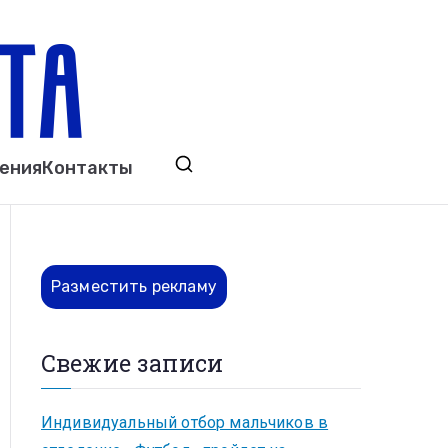
ета
явления. Выкса. Муром. Кулебаки. Навашино,
ения
Контакты
ово. Нижний Новгород.
Разместить рекламу
Свежие записи
Индивидуальный отбор мальчиков в