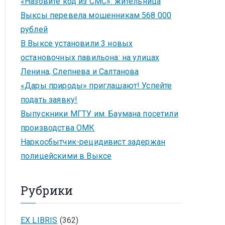
«Назовите код из СМС»: жительница
Выксы перевела мошенникам 568 000
рублей
В Выксе установили 3 новых
остановочных павильона: на улицах
Ленина, Слепнева и Салтанова
«Дары природы» приглашают! Успейте
подать заявку!
Выпускники МГТУ им. Баумана посетили
производства ОМК
Наркосбытчик-рецидивист задержан
полицейскими в Выксе
Рубрики
EX LIBRIS
(362)