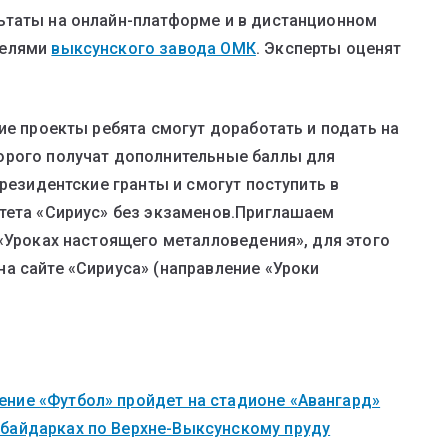
ьтаты на онлайн-платформе и в дистанционном
телями
выксунского завода ОМК
. Эксперты оценят
ие проекты ребята смогут доработать и подать на
орого получат дополнительные баллы для
президентские гранты и смогут поступить в
итета «Сириус» без экзаменов.Приглашаем
 «Уроках настоящего металловедения», для этого
а сайте «Сириуса» (направление «Уроки
ние «Футбол» пройдет на стадионе «Авангард»
 байдарках по Верхне-Выксунскому пруду