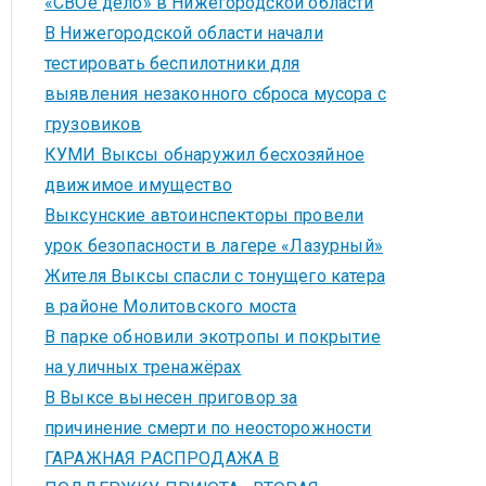
«СВОё дело» в Нижегородской области
В Нижегородской области начали
тестировать беспилотники для
выявления незаконного сброса мусора с
грузовиков
КУМИ Выксы обнаружил бесхозяйное
движимое имущество
Выксунские автоинспекторы провели
урок безопасности в лагере «Лазурный»
Жителя Выксы спасли с тонущего катера
в районе Молитовского моста
В парке обновили экотропы и покрытие
на уличных тренажёрах
В Выксе вынесен приговор за
причинение смерти по неосторожности
ГАРАЖНАЯ РАСПРОДАЖА В