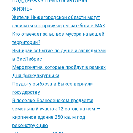
ПОДДЕРЖКУ ПРИЮТА «ВТОРАЯ
ЖИЗНЬ»
Жители Нижегородской области могут
записаться к врачу через чат-бота в MAX
Кто отвечает за вывоз мусора на вашей
территории?
Выбирай событие по душе и заглядывай
в ЭксЛибрис
Мероприятия, которые пройдут в рамках
Дня физкультурника
Пруды у рыбхоза в Выксе вернули
государству
В поселке Вознесенском продается
земельный участок 12 соток, на нем —
кирпичное здание 250 кв. м под
реконструкцию