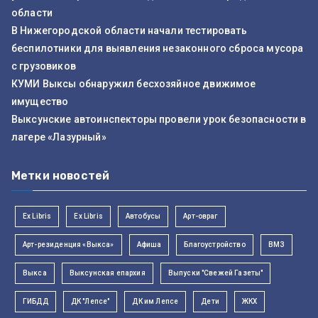
области
В Нижегородской области начали тестировать
беспилотники для выявления незаконного сброса мусора
с грузовиков
КУМИ Выксы обнаружил бесхозяйное движимое
имущество
Выксунские автоинспекторы провели урок безопасности в
лагере «Лазурный»
Метки новостей
Ex Libris
Ex Libris
Автобусы
Арт-овраг
Арт-резиденция «Выкса»
Афиша
Благоустройство
ВМЗ
Выкса
Выксунская епархия
Выпуски "Свежей Газеты"
ГИБДД
ДК "Лепсе"
ДК им Лепсе
Дети
ЖКХ