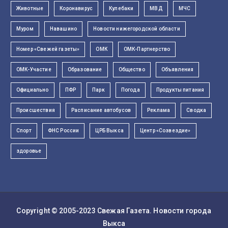
Животные
Коронавирус
Кулебаки
МВД
МЧС
Муром
Навашино
Новости нижегородской области
Номер «Свежей газеты»
ОМК
ОМК-Партнерство
ОМК-Участие
Образование
Общество
Объявления
Официально
ПФР
Парк
Погода
Продукты питания
Происшествия
Расписание автобусов
Реклама
Сводка
Спорт
ФНС России
ЦРБ Выкса
Центр «Созвездие»
здоровье
Copyright © 2005-2023
Свежая Газета
. Новости города
Выкса