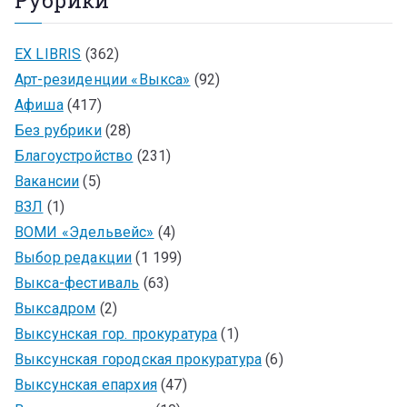
Рубрики
EX LIBRIS
(362)
Арт-резиденции «Выкса»
(92)
Афиша
(417)
Без рубрики
(28)
Благоустройство
(231)
Вакансии
(5)
ВЗЛ
(1)
ВОМИ «Эдельвейс»
(4)
Выбор редакции
(1 199)
Выкса-фестиваль
(63)
Выксадром
(2)
Выксунская гор. прокуратура
(1)
Выксунская городская прокуратура
(6)
Выксунская епархия
(47)