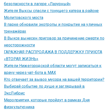
безопасности в лагере «Лазурный»
Жителя Выксы спасли с тонущего катера в районе
Молитовского моста
В парке обновили экотропы и покрытие на уличных
тренажёрах
В Выксе вынесен приговор за причинение смерти по
неосторожности
ГАРАЖНАЯ РАСПРОДАЖА В ПОДДЕРЖКУ ПРИЮТА
«ВТОРАЯ ЖИЗНЬ»
Жители Нижегородской области могут записаться к
врачу через чат-бота в MAX
Кто отвечает за вывоз мусора на вашей территории?
Выбирай событие по душе и заглядывай в
ЭксЛибрис
Мероприятия, которые пройдут в рамках Дня
физкультурника