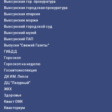
Выксунская гор. прокуратура
Выксунская городская прокуратура
Выксунская епархия
Выксунские моржи
Выксунский городской суд
Выксунский музей
Выксунский ПАП
Выпуски "Свежей Газеты"
ГИБДД
Гороскоп
Гороскоп на неделю
Госавтоинспекция
ДК ИМ. Лепсе
ДЦ "Лазурный"
ЖКХ
Здоровье
Квант ОМК
Кванториум