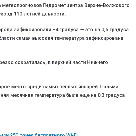
ла метеопрогнозов Гидрометцентра Верхне-Волжского
екорд 110-летней давности.
орода зафиксировали +4 градуса — это на 0,5 градуса
области самая высокая температура зафиксирована
 резко сократилась, в верхней части Нижнего
торое место среди самых теплых январей. Пальма
дняя месячная температура была еще на 0,3 градуса
ли 250 точек бесплатного Wi-Fi