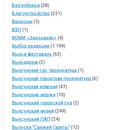
Без рубрики
(28)
Благоустройство
(231)
Вакансии
(5)
ВЗЛ
(1)
ВОМИ «Эдельвейс»
(4)
Выбор редакции
(1 199)
Выкса-фестиваль
(63)
Выксадром
(2)
Выксунская гор. прокуратура
(1)
Выксунская городская прокуратура
(6)
Выксунская епархия
(47)
Выксунские моржи
(10)
Выксунский городской суд
(2)
Выксунский музей
(249)
Выксунский ПАП
(24)
Выпуски "Свежей Газеты"
(12)