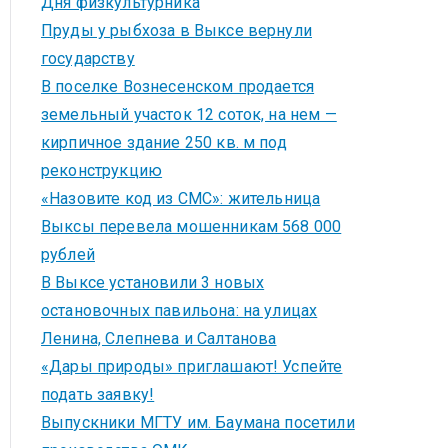
Дня физкультурника
Пруды у рыбхоза в Выксе вернули
государству
В поселке Вознесенском продается
земельный участок 12 соток, на нем —
кирпичное здание 250 кв. м под
реконструкцию
«Назовите код из СМС»: жительница
Выксы перевела мошенникам 568 000
рублей
В Выксе установили 3 новых
остановочных павильона: на улицах
Ленина, Слепнева и Салтанова
«Дары природы» приглашают! Успейте
подать заявку!
Выпускники МГТУ им. Баумана посетили