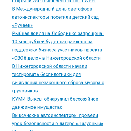
открыли 250 точек бесплатного Wi-Fi
В Международный день светофора
автоинспекторы посетили детский сад
«Ручеек»
Рыбная ловля на Лебединке запрещена!
10 млн рублей будет направлено на
поддержку бизнеса участников проекта
«СВОё дело» в Нижегородской области
В Нижегородской области начали
тестировать беспилотники для
выявления незаконного сброса мусора с
грузовиков
КУМИ Выксы обнаружил бесхозяйное
движимое имущество
Выксунские автоинспекторы провели
урок безопасности в лагере «Лазурный»