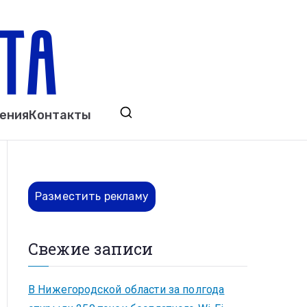
ета
явления. Выкса. Муром. Кулебаки. Навашино,
ения
Контакты
ово. Нижний Новгород.
Разместить рекламу
Свежие записи
В Нижегородской области за полгода