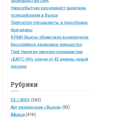
производства ОМК
Наркосбытчик-рецидивист задержан
полицейскими в Выксе
Требуются специалисты и подсобники,
бригадиры
КУМИ Выксы обнаружил выморочное,
бесхозяйное движимое имущество
Глеб Никитин передал резервистам
«БАРС-НН» ключи от 45 единиц новой
техники
Рубрики
EX LIBRIS
(362)
Арт-резиденции «Выкса»
(92)
Афиша
(416)