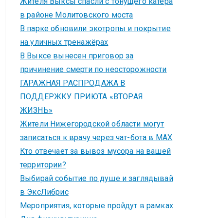
Жителя Выксы спасли с тонущего катера
в районе Молитовского моста
В парке обновили экотропы и покрытие
на уличных тренажёрах
В Выксе вынесен приговор за
причинение смерти по неосторожности
ГАРАЖНАЯ РАСПРОДАЖА В
ПОДДЕРЖКУ ПРИЮТА «ВТОРАЯ
ЖИЗНЬ»
Жители Нижегородской области могут
записаться к врачу через чат-бота в MAX
Кто отвечает за вывоз мусора на вашей
территории?
Выбирай событие по душе и заглядывай
в ЭксЛибрис
Мероприятия, которые пройдут в рамках