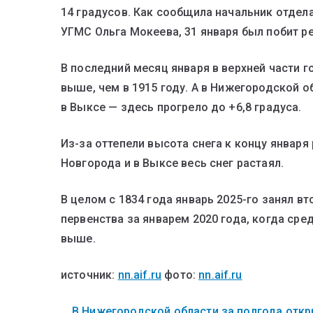
14 градусов. Как сообщила начальник отде
УГМС Ольга Мокеева, 31 января был побит р
В последний месяц января в верхней части г
выше, чем в 1915 году. А в Нижегородской 
в Выксе — здесь прогрело до +6,8 градуса.
Из-за оттепели высота снега к концу января
Новгорода и в Выксе весь снег растаял.
В целом с 1834 года январь 2025-го занял в
первенства за январем 2020 года, когда сре
выше.
источник:
nn.aif.ru
фото:
nn.aif.ru
В Нижегородской области за полгода откры