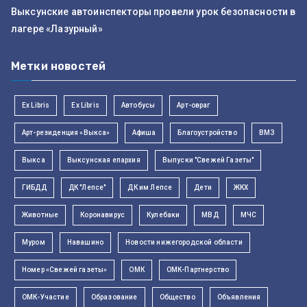
Выксунские автоинспекторы провели урок безопасности в
лагере «Лазурный»
Метки новостей
Ex Libris
Ex Libris
Автобусы
Арт-овраг
Арт-резиденция «Выкса»
Афиша
Благоустройство
ВМЗ
Выкса
Выксунская епархия
Выпуски "Свежей Газеты"
ГИБДД
ДК "Лепсе"
ДК им Лепсе
Дети
ЖКХ
Животные
Коронавирус
Кулебаки
МВД
МЧС
Муром
Навашино
Новости нижегородской области
Номер «Свежей газеты»
ОМК
ОМК-Партнерство
ОМК-Участие
Образование
Общество
Объявления