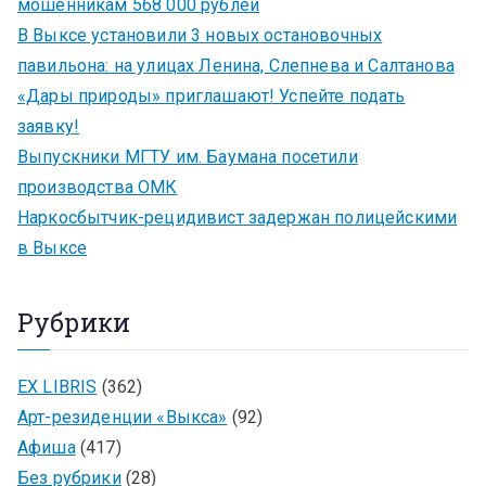
мошенникам 568 000 рублей
В Выксе установили 3 новых остановочных
павильона: на улицах Ленина, Слепнева и Салтанова
«Дары природы» приглашают! Успейте подать
заявку!
Выпускники МГТУ им. Баумана посетили
производства ОМК
Наркосбытчик-рецидивист задержан полицейскими
в Выксе
Рубрики
EX LIBRIS
(362)
Арт-резиденции «Выкса»
(92)
Афиша
(417)
Без рубрики
(28)