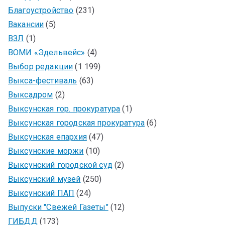
Благоустройство
(231)
Вакансии
(5)
ВЗЛ
(1)
ВОМИ «Эдельвейс»
(4)
Выбор редакции
(1 199)
Выкса-фестиваль
(63)
Выксадром
(2)
Выксунская гор. прокуратура
(1)
Выксунская городская прокуратура
(6)
Выксунская епархия
(47)
Выксунские моржи
(10)
Выксунский городской суд
(2)
Выксунский музей
(250)
Выксунский ПАП
(24)
Выпуски "Свежей Газеты"
(12)
ГИБДД
(173)