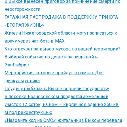
В Выксе вынесен приговор за причинение смерти по
неосторожности
ГАРАЖНАЯ РАСПРОДАЖА В ПОДДЕРЖКУ ПРИЮТА
«ВТОРАЯ ЖИЗНЬ»
Жители Нижегородской области могут записаться к
врачу через чат-бота в MAX
Кто отвечает за вывоз мусора на вашей территории?
Выбирай событие по душе и заглядывай в
ЭксЛибрис
Мероприятия, которые пройдут в рамках Дня
физкультурника
Пруды у рыбхоза в Выксе вернули государству
В поселке Вознесенском продается земельный
участок 12 соток, на нем — кирпичное здание 250 кв.
м под реконструкцию
«Назовите код из СМС»: жительница Выксы перевела