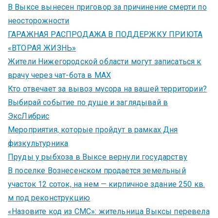
В Выксе вынесен приговор за причинение смерти по
неосторожности
ГАРАЖНАЯ РАСПРОДАЖА В ПОДДЕРЖКУ ПРИЮТА
«ВТОРАЯ ЖИЗНЬ»
Жители Нижегородской области могут записаться к
врачу через чат-бота в MAX
Кто отвечает за вывоз мусора на вашей территории?
Выбирай событие по душе и заглядывай в
ЭксЛибрис
Мероприятия, которые пройдут в рамках Дня
физкультурника
Пруды у рыбхоза в Выксе вернули государству
В поселке Вознесенском продается земельный
участок 12 соток, на нем — кирпичное здание 250 кв.
м под реконструкцию
«Назовите код из СМС»: жительница Выксы перевела