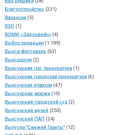
Без рубрики
(28)
Благоустройство
(231)
Вакансии
(5)
ВЗЛ
(1)
ВОМИ «Эдельвейс»
(4)
Выбор редакции
(1 199)
Выкса-фестиваль
(63)
Выксадром
(2)
Выксунская гор. прокуратура
(1)
Выксунская городская прокуратура
(6)
Выксунская епархия
(47)
Выксунские моржи
(10)
Выксунский городской суд
(2)
Выксунский музей
(250)
Выксунский ПАП
(24)
Выпуски "Свежей Газеты"
(12)