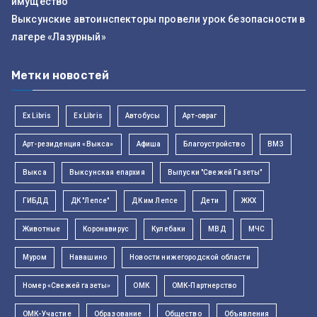
имущество
Выксунские автоинспекторы провели урок безопасности в
лагере «Лазурный»
Метки новостей
Ex Libris
Ex Libris
Автобусы
Арт-овраг
Арт-резиденция «Выкса»
Афиша
Благоустройство
ВМЗ
Выкса
Выксунская епархия
Выпуски "Свежей Газеты"
ГИБДД
ДК "Лепсе"
ДК им Лепсе
Дети
ЖКХ
Животные
Коронавирус
Кулебаки
МВД
МЧС
Муром
Навашино
Новости нижегородской области
Номер «Свежей газеты»
ОМК
ОМК-Партнерство
ОМК-Участие
Образование
Общество
Объявления