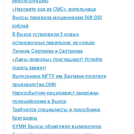
реконструкцию
«Назовите код из СМС»: жительница
Выксы перевела мошенникам 568 000
рублей
В Выксе установили 3 новых
остановочных павильона: на улицах
Ленина, Слепнева и Салтанова
«Дары природы» приглашают! Успейте
подать заявку!
Выпускники МГТУ им. Баумана посетили
производства ОМК
Наркосбытчик-рецидивист задержан
полицейскими в Выксе
Требуются специалисты и подсобники,
бригадиры
КУМИ Выксы обнаружил выморочное,