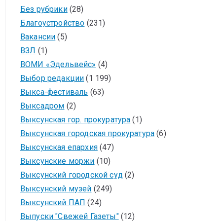
Без рубрики
(28)
Благоустройство
(231)
Вакансии
(5)
ВЗЛ
(1)
ВОМИ «Эдельвейс»
(4)
Выбор редакции
(1 199)
Выкса-фестиваль
(63)
Выксадром
(2)
Выксунская гор. прокуратура
(1)
Выксунская городская прокуратура
(6)
Выксунская епархия
(47)
Выксунские моржи
(10)
Выксунский городской суд
(2)
Выксунский музей
(249)
Выксунский ПАП
(24)
Выпуски "Свежей Газеты"
(12)