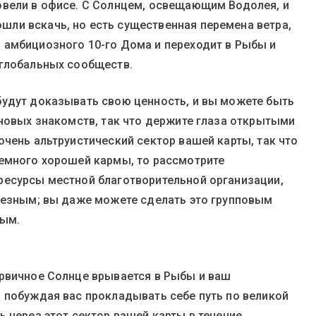
овели в офисе. С Солнцем, освещающим Водолея, и
ли вскачь, но есть существенная перемена ветра,
 амбициозного 10-го Дома и переходит в Рыбы и
 глобальных сообществ.
будут доказывать свою ценность, и вы можете быть
 новых знакомств, так что держите глаза открытыми
очень альтруистический сектор вашей карты, так что
немного хорошей кармы, то рассмотрите
ресурсы местной благотворительной организации,
лезным; вы даже можете сделать это групповым
ным.
ервичное Солнце врывается в Рыбы и ваш
 побуждая вас прокладывать себе путь по великой
 через этот сектор вашей карты в течение