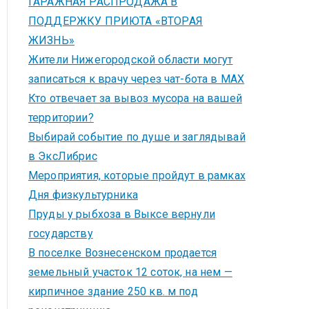
ГАРАЖНАЯ РАСПРОДАЖА В
ПОДДЕРЖКУ ПРИЮТА «ВТОРАЯ
ЖИЗНЬ»
Жители Нижегородской области могут
записаться к врачу через чат-бота в MAX
Кто отвечает за вывоз мусора на вашей
территории?
Выбирай событие по душе и заглядывай
в ЭксЛибрис
Мероприятия, которые пройдут в рамках
Дня физкультурника
Пруды у рыбхоза в Выксе вернули
государству
В поселке Вознесенском продается
земельный участок 12 соток, на нем —
кирпичное здание 250 кв. м под