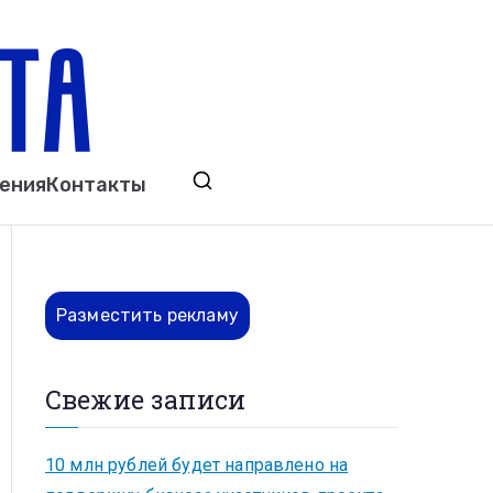
ета
явления. Выкса. Муром. Кулебаки. Навашино,
ения
Контакты
ово. Нижний Новгород.
Разместить рекламу
Свежие записи
10 млн рублей будет направлено на