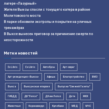
лагере «Лазурный»
Жителя Выксы спасли с тонущего катера в районе
Молитовского моста
В парке обновили экотропы и покрытие на уличных
тренажёрах
В Выксе вынесен приговор за причинение смерти по
неосторожности
Метки новостей
Ex Libris
Ex Libris
Автобусы
Арт-овраг
Арт-резиденция «Выкса»
Афиша
Благоустройство
ВМЗ
Выкса
Выксунская епархия
Выпуски "Свежей Газеты"
ГИБДД
ДК "Лепсе"
ДК им Лепсе
Дети
ЖКХ
Животные
Коронавирус
Кулебаки
МВД
МЧС