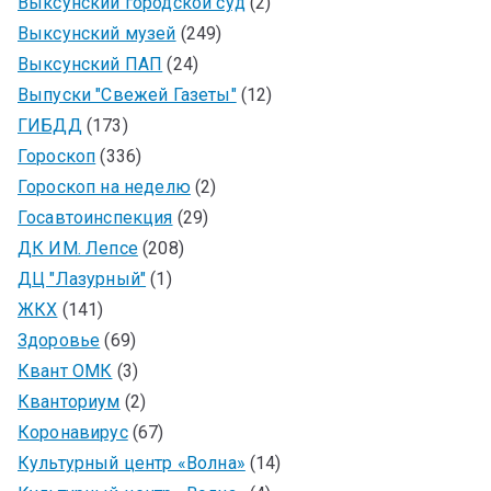
Выксунский городской суд
(2)
Выксунский музей
(249)
Выксунский ПАП
(24)
Выпуски "Свежей Газеты"
(12)
ГИБДД
(173)
Гороскоп
(336)
Гороскоп на неделю
(2)
Госавтоинспекция
(29)
ДК ИМ. Лепсе
(208)
ДЦ "Лазурный"
(1)
ЖКХ
(141)
Здоровье
(69)
Квант ОМК
(3)
Кванториум
(2)
Коронавирус
(67)
Культурный центр «Волна»
(14)