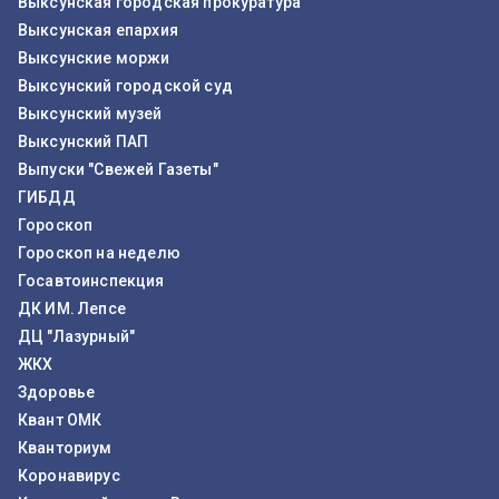
Выксунская городская прокуратура
Выксунская епархия
Выксунские моржи
Выксунский городской суд
Выксунский музей
Выксунский ПАП
Выпуски "Свежей Газеты"
ГИБДД
Гороскоп
Гороскоп на неделю
Госавтоинспекция
ДК ИМ. Лепсе
ДЦ "Лазурный"
ЖКХ
Здоровье
Квант ОМК
Кванториум
Коронавирус