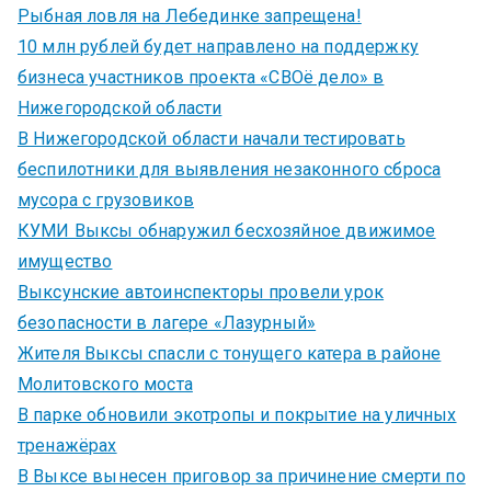
Рыбная ловля на Лебединке запрещена!
10 млн рублей будет направлено на поддержку
бизнеса участников проекта «СВОё дело» в
Нижегородской области
В Нижегородской области начали тестировать
беспилотники для выявления незаконного сброса
мусора с грузовиков
КУМИ Выксы обнаружил бесхозяйное движимое
имущество
Выксунские автоинспекторы провели урок
безопасности в лагере «Лазурный»
Жителя Выксы спасли с тонущего катера в районе
Молитовского моста
В парке обновили экотропы и покрытие на уличных
тренажёрах
В Выксе вынесен приговор за причинение смерти по