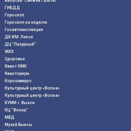
Выпуски "Свежей Газеты"
ГИБДД
Гороскоп
Гороскоп на неделю
Госавтоинспекция
ДК ИМ. Лепсе
ДЦ "Лазурный"
ЖКХ
Здоровье
Квант ОМК
Кванториум
Коронавирус
Культурный центр «Волна»
Культурный центр «Волна»
КУМИ г. Выкса
КЦ “Волна”
МВД
Музей Выксы