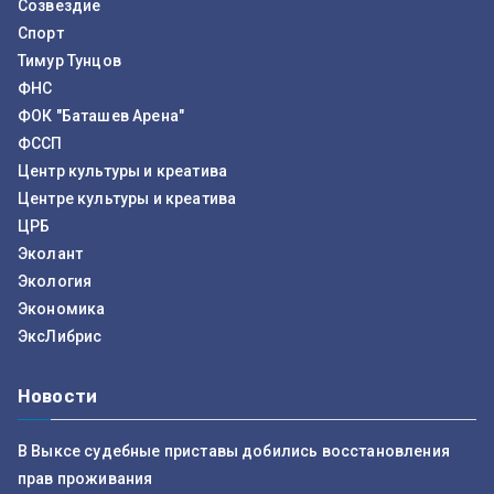
Созвездие
Спорт
Тимур Тунцов
ФНС
ФОК "Баташев Арена"
ФССП
Центр культуры и креатива
Центре культуры и креатива
ЦРБ
Эколант
Экология
Экономика
ЭксЛибрис
Новости
В Выксе судебные приставы добились восстановления
прав проживания