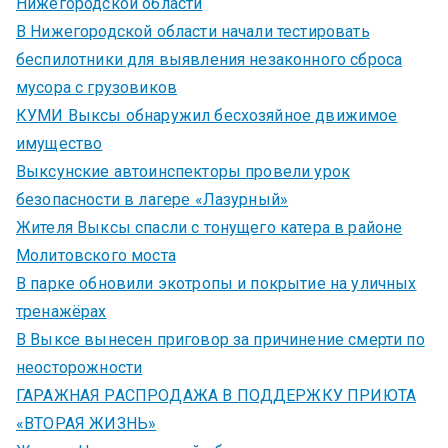
Нижегородской области
В Нижегородской области начали тестировать
беспилотники для выявления незаконного сброса
мусора с грузовиков
КУМИ Выксы обнаружил бесхозяйное движимое
имущество
Выксунские автоинспекторы провели урок
безопасности в лагере «Лазурный»
Жителя Выксы спасли с тонущего катера в районе
Молитовского моста
В парке обновили экотропы и покрытие на уличных
тренажёрах
В Выксе вынесен приговор за причинение смерти по
неосторожности
ГАРАЖНАЯ РАСПРОДАЖА В ПОДДЕРЖКУ ПРИЮТА
«ВТОРАЯ ЖИЗНЬ»