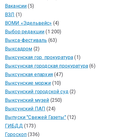
Вакансии
(5)
ВЗЛ
(1)
ВОМИ «Эдельвейс»
(4)
Выбор редакции
(1 200)
Выкса-фестиваль
(63)
Выксадром
(2)
Выксунская гор. прокуратура
(1)
Выксунская городская прокуратура
(6)
Выксунская епархия
(47)
Выксунские моржи
(10)
Выксунский городской суд
(2)
Выксунский музей
(250)
Выксунский ПАП
(24)
Выпуски "Свежей Газеты"
(12)
ГИБДД
(173)
Гороскоп
(336)