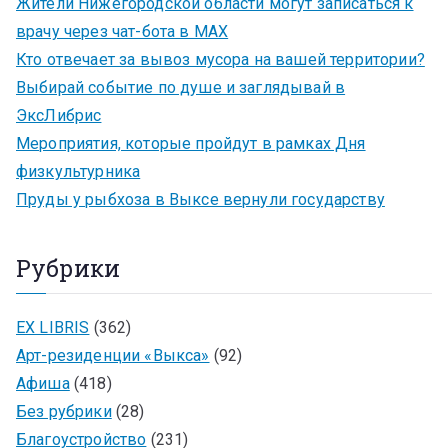
Жители Нижегородской области могут записаться к
врачу через чат-бота в MAX
Кто отвечает за вывоз мусора на вашей территории?
Выбирай событие по душе и заглядывай в
ЭксЛибрис
Мероприятия, которые пройдут в рамках Дня
физкультурника
Пруды у рыбхоза в Выксе вернули государству
Рубрики
EX LIBRIS
(362)
Арт-резиденции «Выкса»
(92)
Афиша
(418)
Без рубрики
(28)
Благоустройство
(231)