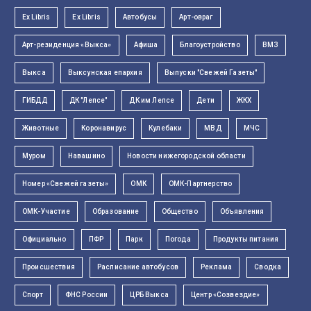
Ex Libris
Ex Libris
Автобусы
Арт-овраг
Арт-резиденция «Выкса»
Афиша
Благоустройство
ВМЗ
Выкса
Выксунская епархия
Выпуски "Свежей Газеты"
ГИБДД
ДК "Лепсе"
ДК им Лепсе
Дети
ЖКХ
Животные
Коронавирус
Кулебаки
МВД
МЧС
Муром
Навашино
Новости нижегородской области
Номер «Свежей газеты»
ОМК
ОМК-Партнерство
ОМК-Участие
Образование
Общество
Объявления
Официально
ПФР
Парк
Погода
Продукты питания
Происшествия
Расписание автобусов
Реклама
Сводка
Спорт
ФНС России
ЦРБ Выкса
Центр «Созвездие»