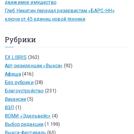
движимое имущество
Глеб Никитин передал резервистам «БАРС-НН»
ключи от 45 единиц новой техники
Рубрики
EX LIBRIS
(362)
Арт-резиденции «Выкса»
(92)
Афиша
(416)
Без рубрики
(28)
Благоустройство
(231)
Вакансии
(5)
ВЗЛ
(1)
ВОМИ «Эдельвейс»
(4)
Выбор редакции
(1 199)
Выкса-фестиваль
(63)