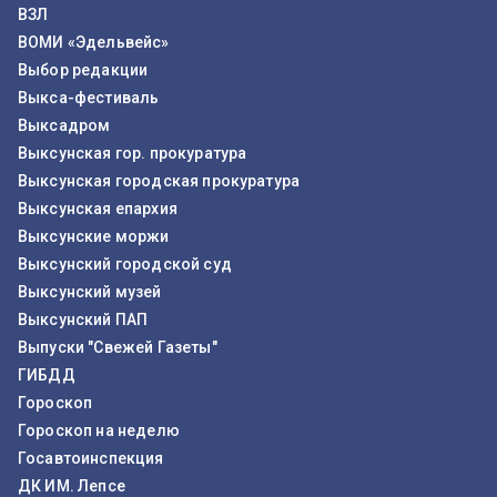
ВЗЛ
ВОМИ «Эдельвейс»
Выбор редакции
Выкса-фестиваль
Выксадром
Выксунская гор. прокуратура
Выксунская городская прокуратура
Выксунская епархия
Выксунские моржи
Выксунский городской суд
Выксунский музей
Выксунский ПАП
Выпуски "Свежей Газеты"
ГИБДД
Гороскоп
Гороскоп на неделю
Госавтоинспекция
ДК ИМ. Лепсе