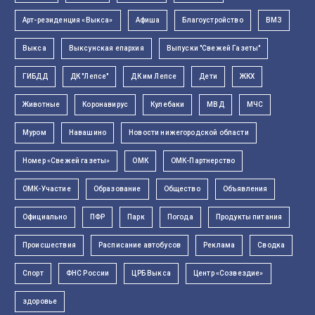
Арт-резиденция «Выкса»
Афиша
Благоустройство
ВМЗ
Выкса
Выксунская епархия
Выпуски "Свежей Газеты"
ГИБДД
ДК "Лепсе"
ДК им Лепсе
Дети
ЖКХ
Животные
Коронавирус
Кулебаки
МВД
МЧС
Муром
Навашино
Новости нижегородской области
Номер «Свежей газеты»
ОМК
ОМК-Партнерство
ОМК-Участие
Образование
Общество
Объявления
Официально
ПФР
Парк
Погода
Продукты питания
Происшествия
Расписание автобусов
Реклама
Сводка
Спорт
ФНС России
ЦРБ Выкса
Центр «Созвездие»
здоровье