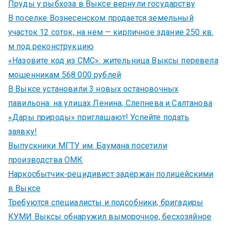
Пруды у рыбхоза в Выксе вернули государству
В поселке Вознесенском продается земельный
участок 12 соток, на нем — кирпичное здание 250 кв.
м под реконструкцию
«Назовите код из СМС»: жительница Выксы перевела
мошенникам 568 000 рублей
В Выксе установили 3 новых остановочных
павильона: на улицах Ленина, Слепнева и Салтанова
«Дары природы» приглашают! Успейте подать
заявку!
Выпускники МГТУ им. Баумана посетили
производства ОМК
Наркосбытчик-рецидивист задержан полицейскими
в Выксе
Требуются специалисты и подсобники, бригадиры
КУМИ Выксы обнаружил выморочное, бесхозяйное