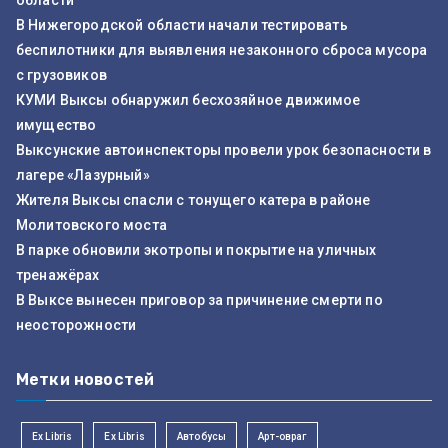
области
В Нижегородской области начали тестировать
беспилотники для выявления незаконного сброса мусора
с грузовиков
КУМИ Выксы обнаружил бесхозяйное движимое
имущество
Выксунские автоинспекторы провели урок безопасности в
лагере «Лазурный»
Жителя Выксы спасли с тонущего катера в районе
Молитовского моста
В парке обновили экотропы и покрытие на уличных
тренажёрах
В Выксе вынесен приговор за причинение смерти по
неосторожности
Метки новостей
Ex Libris
Ex Libris
Автобусы
Арт-овраг