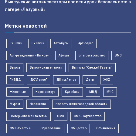
Выксунские автоинспекторы провели урок безопасности в
лагере «Лазурный»
Метки новостей
Ex Libris
Ex Libris
Автобусы
Арт-овраг
Арт-резиденция «Выкса»
Афиша
Благоустройство
ВМЗ
Выкса
Выксунская епархия
Выпуски "Свежей Газеты"
ГИБДД
ДК "Лепсе"
ДК им Лепсе
Дети
ЖКХ
Животные
Коронавирус
Кулебаки
МВД
МЧС
Муром
Навашино
Новости нижегородской области
Номер «Свежей газеты»
ОМК
ОМК-Партнерство
ОМК-Участие
Образование
Общество
Объявления