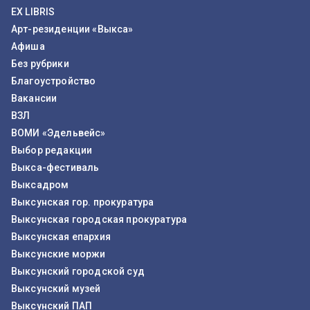
EX LIBRIS
Арт-резиденции «Выкса»
Афиша
Без рубрики
Благоустройство
Вакансии
ВЗЛ
ВОМИ «Эдельвейс»
Выбор редакции
Выкса-фестиваль
Выксадром
Выксунская гор. прокуратура
Выксунская городская прокуратура
Выксунская епархия
Выксунские моржи
Выксунский городской суд
Выксунский музей
Выксунский ПАП