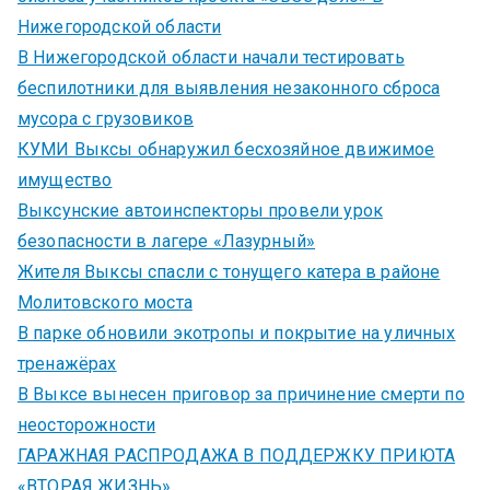
Нижегородской области
В Нижегородской области начали тестировать
беспилотники для выявления незаконного сброса
мусора с грузовиков
КУМИ Выксы обнаружил бесхозяйное движимое
имущество
Выксунские автоинспекторы провели урок
безопасности в лагере «Лазурный»
Жителя Выксы спасли с тонущего катера в районе
Молитовского моста
В парке обновили экотропы и покрытие на уличных
тренажёрах
В Выксе вынесен приговор за причинение смерти по
неосторожности
ГАРАЖНАЯ РАСПРОДАЖА В ПОДДЕРЖКУ ПРИЮТА
«ВТОРАЯ ЖИЗНЬ»