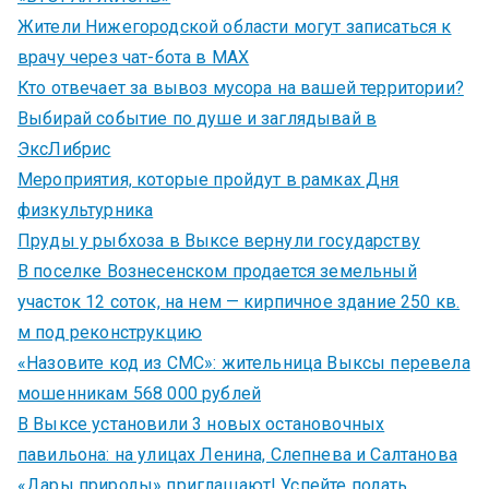
Жители Нижегородской области могут записаться к
врачу через чат-бота в MAX
Кто отвечает за вывоз мусора на вашей территории?
Выбирай событие по душе и заглядывай в
ЭксЛибрис
Мероприятия, которые пройдут в рамках Дня
физкультурника
Пруды у рыбхоза в Выксе вернули государству
В поселке Вознесенском продается земельный
участок 12 соток, на нем — кирпичное здание 250 кв.
м под реконструкцию
«Назовите код из СМС»: жительница Выксы перевела
мошенникам 568 000 рублей
В Выксе установили 3 новых остановочных
павильона: на улицах Ленина, Слепнева и Салтанова
«Дары природы» приглашают! Успейте подать