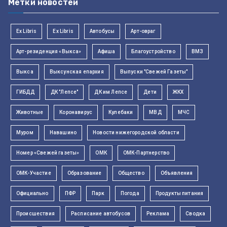
Метки новостей
Ex Libris
Ex Libris
Автобусы
Арт-овраг
Арт-резиденция «Выкса»
Афиша
Благоустройство
ВМЗ
Выкса
Выксунская епархия
Выпуски "Свежей Газеты"
ГИБДД
ДК "Лепсе"
ДК им Лепсе
Дети
ЖКХ
Животные
Коронавирус
Кулебаки
МВД
МЧС
Муром
Навашино
Новости нижегородской области
Номер «Свежей газеты»
ОМК
ОМК-Партнерство
ОМК-Участие
Образование
Общество
Объявления
Официально
ПФР
Парк
Погода
Продукты питания
Происшествия
Расписание автобусов
Реклама
Сводка