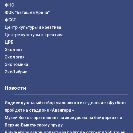
ФНС
ФОК "Баташев Арена"
ФССП
Центр культуры и креатива
Центре культуры и креатива
ЦРБ
Эколант
Экология
Экономика
ЭксЛибрис
Новости
Индивидуальный отбор мальчиков в отделение «Футбол»
пройдет на стадионе «Авангард»
Музей Выксы приглашает на экскурсию на байдарках по
Верхне-Выксунскому пруду
В Нижегородской области за полгода открыли 250 точек