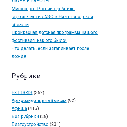
ЛЮБЫЕ РАБОТЫ:
Минэнерго России одобрило
строительство АЭС в Нижегородской
области
Прекрасная детская программа нашего
фестиваля: как это было!
Что делать, если затапливает после
дождя
Рубрики
EX LIBRIS
(362)
Арт-резиденции «Выкса»
(92)
Афиша
(416)
Без рубрики
(28)
Благоустройство
(231)