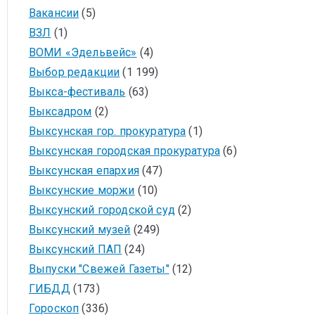
Вакансии
(5)
ВЗЛ
(1)
ВОМИ «Эдельвейс»
(4)
Выбор редакции
(1 199)
Выкса-фестиваль
(63)
Выксадром
(2)
Выксунская гор. прокуратура
(1)
Выксунская городская прокуратура
(6)
Выксунская епархия
(47)
Выксунские моржи
(10)
Выксунский городской суд
(2)
Выксунский музей
(249)
Выксунский ПАП
(24)
Выпуски "Свежей Газеты"
(12)
ГИБДД
(173)
Гороскоп
(336)