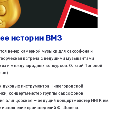
зее истории ВМЗ
оится вечер камерной музыки для саксофона и
 творческая встреча с ведущими музыкантами
ких и международных конкурсов: Ольгой Поповой
ано).
х духовых инструментов Нижегородской
инки, концертмейстер группы саксофонов
ния Блинцовская — ведущий концертмейстер ННГК им.
е исполнение произведений Ф. Шопена.