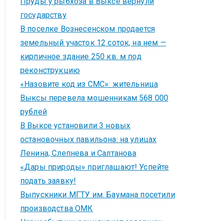
Пруды у рыбхоза в Выксе вернули
государству
В поселке Вознесенском продается
земельный участок 12 соток, на нем —
кирпичное здание 250 кв. м под
реконструкцию
«Назовите код из СМС»: жительница
Выксы перевела мошенникам 568 000
рублей
В Выксе установили 3 новых
остановочных павильона: на улицах
Ленина, Слепнева и Салтанова
«Дары природы» приглашают! Успейте
подать заявку!
Выпускники МГТУ им. Баумана посетили
производства ОМК