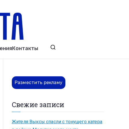
ета
явления. Выкса. Муром. Кулебаки. Навашино,
ения
Контакты
ово. Нижний Новгород.
Разместить рекламу
Свежие записи
Жителя Выксы спасли с тонущего катера