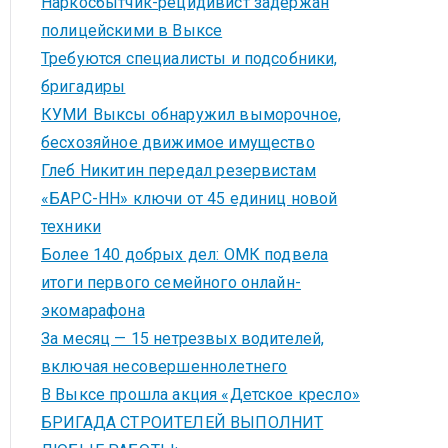
Наркосбытчик-рецидивист задержан
полицейскими в Выксе
Требуются специалисты и подсобники,
бригадиры
КУМИ Выксы обнаружил выморочное,
бесхозяйное движимое имущество
Глеб Никитин передал резервистам
«БАРС-НН» ключи от 45 единиц новой
техники
Более 140 добрых дел: ОМК подвела
итоги первого семейного онлайн-
экомарафона
За месяц — 15 нетрезвых водителей,
включая несовершеннолетнего
В Выксе прошла акция «Детское кресло»
БРИГАДА СТРОИТЕЛЕЙ ВЫПОЛНИТ