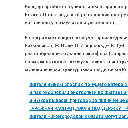
Концерт пройдет на уникальном старинном р
Беккер. После недавней реставрации инструм
историческую и музыкальную ценность.
В программе вечера прозвучат произведени
Рахманинов, Ж. Ноле, П. Итюрральде, К. Деб
разнообразное звучание саксофона (сопрано
возможностями этого музыкального инструм
музыкальными культурными традициями Рос
Жителя Выксы спасли с тонущего катера в
В парке обновили экотропы и покрытие на
В Выксе вынесен приговор за причинение 
ГАРАЖНАЯ РАСПРОДАЖА В ПОДДЕРЖКУ ПР
Жители Нижегородской области могут запи