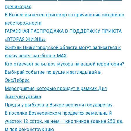
тренажёрах
В Выксе вынесен приговор за причинение смерти по
неосторожности
ГАРАЖНАЯ РАСПРОДАЖА В ПОДДЕРЖКУ ПРИЮТА
«ВТОРАЯ ЖИЗНЬ»
Жители Нижегородской области могут записаться к
врачу через чат-бота в MAX
Кто отвечает за вывоз мусора на вашей территории?
Выбирай событие по душе и заглядывай в
ЭксЛибрис
Мероприятия, которые пройдут в рамках Дня
физкультурника
Пруды у рыбхоза в Выксе вернули государству
В поселке Вознесенском продается земельный
участок 12 соток, на нем — кирпичное здание 250 кв.
м под реконструкцию