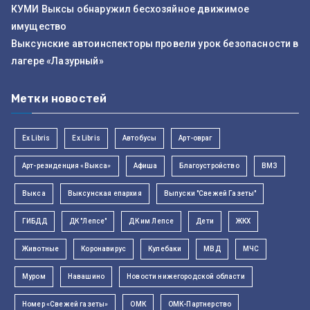
КУМИ Выксы обнаружил бесхозяйное движимое
имущество
Выксунские автоинспекторы провели урок безопасности в
лагере «Лазурный»
Метки новостей
Ex Libris
Ex Libris
Автобусы
Арт-овраг
Арт-резиденция «Выкса»
Афиша
Благоустройство
ВМЗ
Выкса
Выксунская епархия
Выпуски "Свежей Газеты"
ГИБДД
ДК "Лепсе"
ДК им Лепсе
Дети
ЖКХ
Животные
Коронавирус
Кулебаки
МВД
МЧС
Муром
Навашино
Новости нижегородской области
Номер «Свежей газеты»
ОМК
ОМК-Партнерство