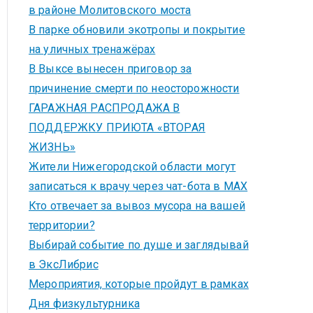
в районе Молитовского моста
В парке обновили экотропы и покрытие
на уличных тренажёрах
В Выксе вынесен приговор за
причинение смерти по неосторожности
ГАРАЖНАЯ РАСПРОДАЖА В
ПОДДЕРЖКУ ПРИЮТА «ВТОРАЯ
ЖИЗНЬ»
Жители Нижегородской области могут
записаться к врачу через чат-бота в MAX
Кто отвечает за вывоз мусора на вашей
территории?
Выбирай событие по душе и заглядывай
в ЭксЛибрис
Мероприятия, которые пройдут в рамках
Дня физкультурника