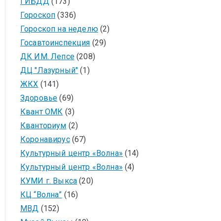
ГИБДД
(173)
Гороскоп
(336)
Гороскоп на неделю
(2)
Госавтоинспекция
(29)
ДК ИМ. Лепсе
(208)
ДЦ "Лазурный"
(1)
ЖКХ
(141)
Здоровье
(69)
Квант ОМК
(3)
Кванториум
(2)
Коронавирус
(67)
Культурный центр «Волна»
(14)
Культурный центр «Волна»
(4)
КУМИ г. Выкса
(20)
КЦ “Волна”
(16)
МВД
(152)