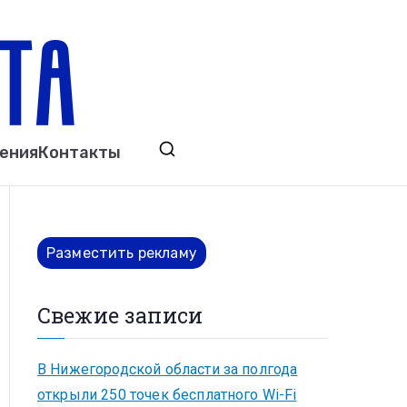
ета
явления. Выкса. Муром. Кулебаки. Навашино,
ения
Контакты
ово. Нижний Новгород.
Разместить рекламу
Свежие записи
В Нижегородской области за полгода
открыли 250 точек бесплатного Wi-Fi