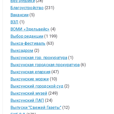
Без рубрики
(28)
Благоустройство
(231)
Вакансии
(5)
ВЗЛ
(1)
ВОМИ «Эдельвейс»
(4)
Выбор редакции
(1 199)
Выкса-фестиваль
(63)
Выксадром
(2)
Выксунская гор. прокуратура
(1)
Выксунская городская прокуратура
(6)
Выксунская епархия
(47)
Выксунские моржи
(10)
Выксунский городской суд
(2)
Выксунский музей
(249)
Выксунский ПАП
(24)
Выпуски "Свежей Газеты"
(12)