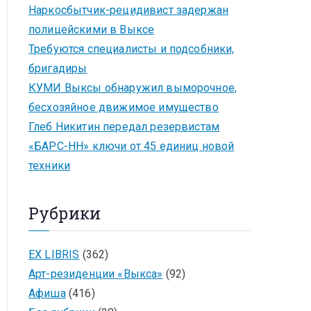
Наркосбытчик-рецидивист задержан
полицейскими в Выксе
Требуются специалисты и подсобники,
бригадиры
КУМИ Выксы обнаружил выморочное,
бесхозяйное движимое имущество
Глеб Никитин передал резервистам
«БАРС-НН» ключи от 45 единиц новой
техники
Рубрики
EX LIBRIS
(362)
Арт-резиденции «Выкса»
(92)
Афиша
(416)