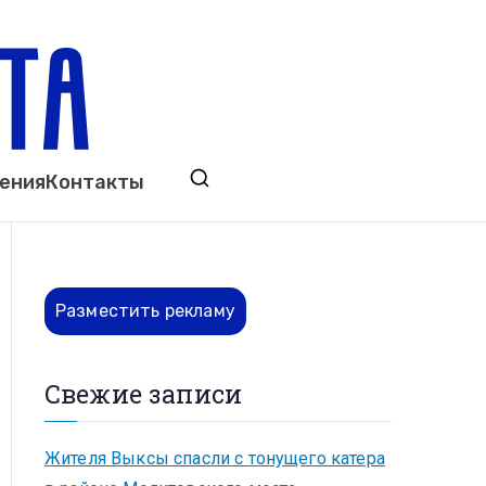
ета
явления. Выкса. Муром. Кулебаки. Навашино,
ения
Контакты
ово. Нижний Новгород.
Разместить рекламу
Свежие записи
Жителя Выксы спасли с тонущего катера