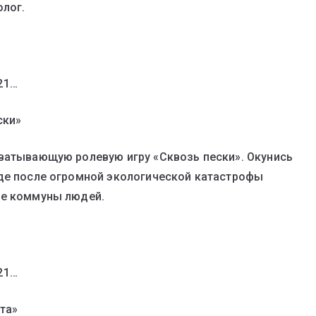
олог.
321…
ски»
хватывающую ролевую игру «Сквозь пески». Окунись
где после огромной экологической катастрофы
ие коммуны людей.
321…
ета»