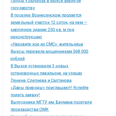
Пруды у рыбхоза в Выксе вернули
государству
В поселке Вознесенском продается
земельный участок 12 соток, на нем —
кирпичное здание 250 кв. м под
реконструкцию
«Назовите код из СМС»: жительница
Выксы перевела мошенникам 568 000
рублей
В Выксе установили 3 новых
остановочных павильона: на улицах
Ленина, Слепнева и Салтанова
«Дары природы» приглашают! Успейте
подать заявку!
Выпускники МГТУ им. Баумана посетили
производства ОМК