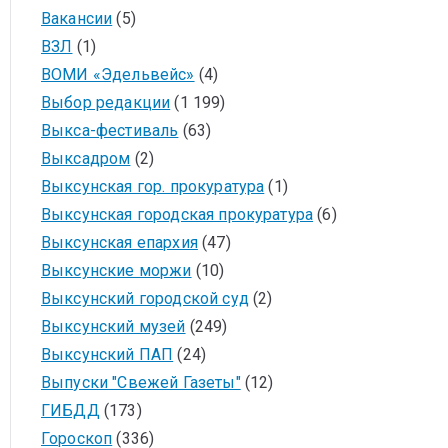
Вакансии
(5)
ВЗЛ
(1)
ВОМИ «Эдельвейс»
(4)
Выбор редакции
(1 199)
Выкса-фестиваль
(63)
Выксадром
(2)
Выксунская гор. прокуратура
(1)
Выксунская городская прокуратура
(6)
Выксунская епархия
(47)
Выксунские моржи
(10)
Выксунский городской суд
(2)
Выксунский музей
(249)
Выксунский ПАП
(24)
Выпуски "Свежей Газеты"
(12)
ГИБДД
(173)
Гороскоп
(336)