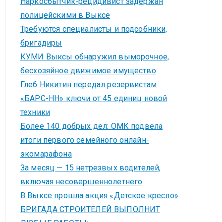
Наркосбытчик-рецидивист задержан
полицейскими в Выксе
Требуются специалисты и подсобники,
бригадиры
КУМИ Выксы обнаружил выморочное,
бесхозяйное движимое имущество
Глеб Никитин передал резервистам
«БАРС-НН» ключи от 45 единиц новой
техники
Более 140 добрых дел: ОМК подвела
итоги первого семейного онлайн-
экомарафона
За месяц — 15 нетрезвых водителей,
включая несовершеннолетнего
В Выксе прошла акция «Детское кресло»
БРИГАДА СТРОИТЕЛЕЙ ВЫПОЛНИТ