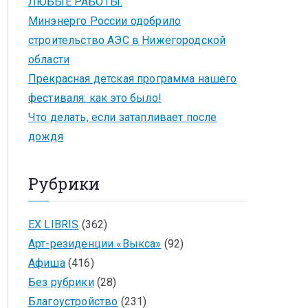
ЛЮБЫЕ РАБОТЫ:
Минэнерго России одобрило
строительство АЭС в Нижегородской
области
Прекрасная детская программа нашего
фестиваля: как это было!
Что делать, если затапливает после
дождя
Рубрики
EX LIBRIS
(362)
Арт-резиденции «Выкса»
(92)
Афиша
(416)
Без рубрики
(28)
Благоустройство
(231)