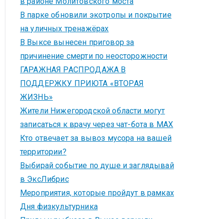
в районе Молитовского моста
В парке обновили экотропы и покрытие
на уличных тренажёрах
В Выксе вынесен приговор за
причинение смерти по неосторожности
ГАРАЖНАЯ РАСПРОДАЖА В
ПОДДЕРЖКУ ПРИЮТА «ВТОРАЯ
ЖИЗНЬ»
Жители Нижегородской области могут
записаться к врачу через чат-бота в MAX
Кто отвечает за вывоз мусора на вашей
территории?
Выбирай событие по душе и заглядывай
в ЭксЛибрис
Мероприятия, которые пройдут в рамках
Дня физкультурника