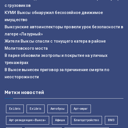
с грузовиков
КУМИ Выксы обнаружил бесхозяйное движимое
имущество
Выксунские автоинспекторы провели урок безопасности в
лагере «Лазурный»
Жителя Выксы спасли с тонущего катера в районе
Молитовского моста
В парке обновили экотропы и покрытие на уличных
тренажёрах
В Выксе вынесен приговор за причинение смерти по
неосторожности
Метки новостей
Ex Libris
Ex Libris
Автобусы
Арт-овраг
Арт-резиденция «Выкса»
Афиша
Благоустройство
ВМЗ