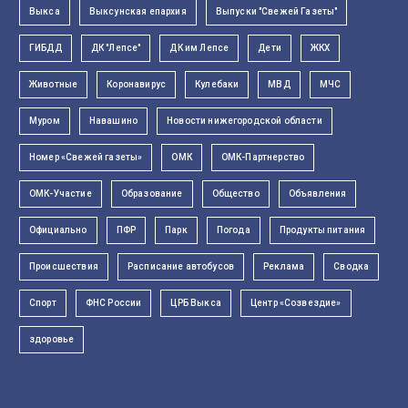
Выкса
Выксунская епархия
Выпуски "Свежей Газеты"
ГИБДД
ДК "Лепсе"
ДК им Лепсе
Дети
ЖКХ
Животные
Коронавирус
Кулебаки
МВД
МЧС
Муром
Навашино
Новости нижегородской области
Номер «Свежей газеты»
ОМК
ОМК-Партнерство
ОМК-Участие
Образование
Общество
Объявления
Официально
ПФР
Парк
Погода
Продукты питания
Происшествия
Расписание автобусов
Реклама
Сводка
Спорт
ФНС России
ЦРБ Выкса
Центр «Созвездие»
здоровье