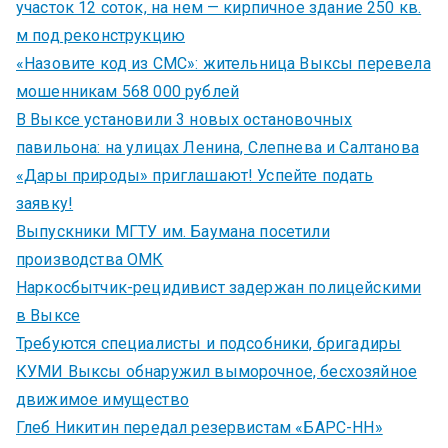
участок 12 соток, на нем — кирпичное здание 250 кв.
м под реконструкцию
«Назовите код из СМС»: жительница Выксы перевела
мошенникам 568 000 рублей
В Выксе установили 3 новых остановочных
павильона: на улицах Ленина, Слепнева и Салтанова
«Дары природы» приглашают! Успейте подать
заявку!
Выпускники МГТУ им. Баумана посетили
производства ОМК
Наркосбытчик-рецидивист задержан полицейскими
в Выксе
Требуются специалисты и подсобники, бригадиры
КУМИ Выксы обнаружил выморочное, бесхозяйное
движимое имущество
Глеб Никитин передал резервистам «БАРС-НН»