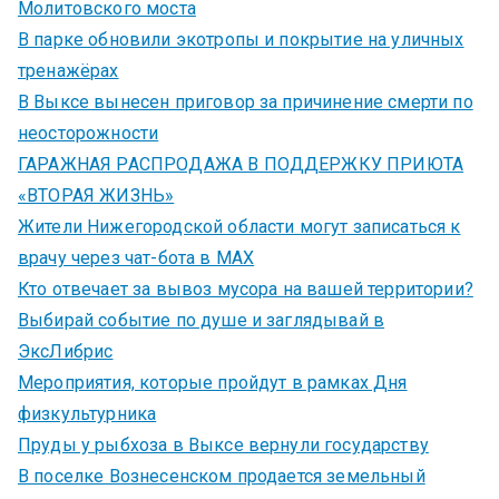
Молитовского моста
В парке обновили экотропы и покрытие на уличных
тренажёрах
В Выксе вынесен приговор за причинение смерти по
неосторожности
ГАРАЖНАЯ РАСПРОДАЖА В ПОДДЕРЖКУ ПРИЮТА
«ВТОРАЯ ЖИЗНЬ»
Жители Нижегородской области могут записаться к
врачу через чат-бота в MAX
Кто отвечает за вывоз мусора на вашей территории?
Выбирай событие по душе и заглядывай в
ЭксЛибрис
Мероприятия, которые пройдут в рамках Дня
физкультурника
Пруды у рыбхоза в Выксе вернули государству
В поселке Вознесенском продается земельный