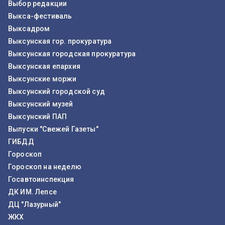
Выбор редакции
Выкса-фестиваль
Выксадром
Выксунская гор. прокуратура
Выксунская городская прокуратура
Выксунская епархия
Выксунские моржи
Выксунский городской суд
Выксунский музей
Выксунский ПАП
Выпуски "Свежей Газеты"
ГИБДД
Гороскоп
Гороскоп на неделю
Госавтоинспекция
ДК ИМ. Лепсе
ДЦ "Лазурный"
ЖКХ