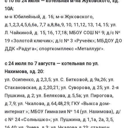
с 10 по 24 июля — котельная м-на Жуковского, зд.
10А:
м-н Юбилейный, д. 16; м-н Жуковского,
д.1,2,3,4,5,6,6а, 7,7 а,8,8а,9, 10, 11,12, 13, 14, 15; ул.
Л. Чайкиной, д. 15, 16, 17,18; МБОУ СОШ Nº 9; д/с Nº
19 «Золотой ключик»; д/с Nº 3 «Ручеёк»; МБДОУ ДО
ДДК «Радуга»; спорткомплекс «Металлург».
с 24 июля по 7 августа — котельная по ул.
Нахимова, зд. 20:
ул. Осипенко, д.2,3,5; ул. С. Битковой, д.9а,26; ул.
Стахановская, д.2,20,21; ул. Суворова, д.25; ул. 2-я
Пушкина, д.2; ул. Белякова, д.5,5а; ул. Пирогова,
д.7,9; ул. Чкалова, д.64,48,29; ГКУ «Выкса дом-
интернат »; МБОУ Гимназия Nº 14 (ул. Нахимова), д/
с Nº 24 «Солнышко»; ул. Пушкина, д.1,1а, 2а, 3,5,
16,40; ул. Зуева, д.3; ул. Чкалова д.23; стадион