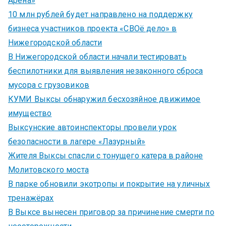
Арена»
10 млн рублей будет направлено на поддержку
бизнеса участников проекта «СВОё дело» в
Нижегородской области
В Нижегородской области начали тестировать
беспилотники для выявления незаконного сброса
мусора с грузовиков
КУМИ Выксы обнаружил бесхозяйное движимое
имущество
Выксунские автоинспекторы провели урок
безопасности в лагере «Лазурный»
Жителя Выксы спасли с тонущего катера в районе
Молитовского моста
В парке обновили экотропы и покрытие на уличных
тренажёрах
В Выксе вынесен приговор за причинение смерти по