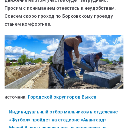
движение на этом участке будет затруднено.
Просим с пониманием отнестись к неудобствам.
Совсем скоро проход по Борковскому проезду
станем комфортнее.
источник:
Городской округ город Выкса
Индивидуальный отбор мальчиков в отделение
«Футбол» пройдет на стадионе «Авангард»
Музей Выксы приглашает на экскурсию на