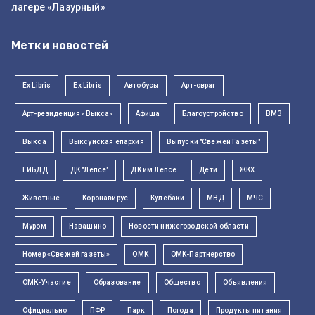
лагере «Лазурный»
Метки новостей
Ex Libris
Ex Libris
Автобусы
Арт-овраг
Арт-резиденция «Выкса»
Афиша
Благоустройство
ВМЗ
Выкса
Выксунская епархия
Выпуски "Свежей Газеты"
ГИБДД
ДК "Лепсе"
ДК им Лепсе
Дети
ЖКХ
Животные
Коронавирус
Кулебаки
МВД
МЧС
Муром
Навашино
Новости нижегородской области
Номер «Свежей газеты»
ОМК
ОМК-Партнерство
ОМК-Участие
Образование
Общество
Объявления
Официально
ПФР
Парк
Погода
Продукты питания