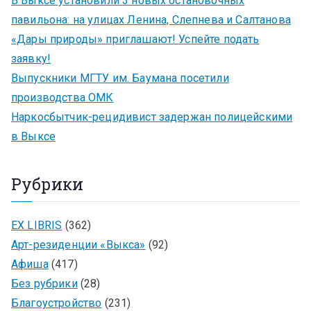
В Выксе установили 3 новых остановочных
павильона: на улицах Ленина, Слепнева и Салтанова
«Дары природы» приглашают! Успейте подать
заявку!
Выпускники МГТУ им. Баумана посетили
производства ОМК
Наркосбытчик-рецидивист задержан полицейскими
в Выксе
Рубрики
EX LIBRIS
(362)
Арт-резиденции «Выкса»
(92)
Афиша
(417)
Без рубрики
(28)
Благоустройство
(231)