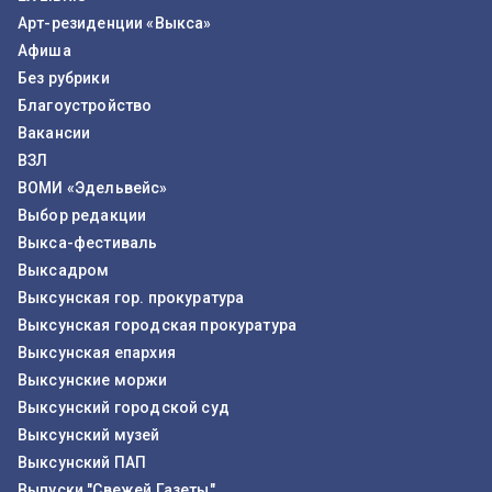
Арт-резиденции «Выкса»
Афиша
Без рубрики
Благоустройство
Вакансии
ВЗЛ
ВОМИ «Эдельвейс»
Выбор редакции
Выкса-фестиваль
Выксадром
Выксунская гор. прокуратура
Выксунская городская прокуратура
Выксунская епархия
Выксунские моржи
Выксунский городской суд
Выксунский музей
Выксунский ПАП
Выпуски "Свежей Газеты"