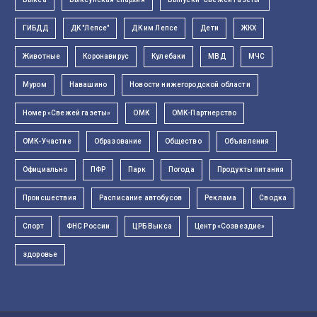
ГИБДД
ДК "Лепсе"
ДК им Лепсе
Дети
ЖКХ
Животные
Коронавирус
Кулебаки
МВД
МЧС
Муром
Навашино
Новости нижегородской области
Номер «Свежей газеты»
ОМК
ОМК-Партнерство
ОМК-Участие
Образование
Общество
Объявления
Официально
ПФР
Парк
Погода
Продукты питания
Происшествия
Расписание автобусов
Реклама
Сводка
Спорт
ФНС России
ЦРБ Выкса
Центр «Созвездие»
здоровье