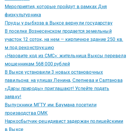
Мероприятия, которые пройдут в рамках Дня
физкультурника
Пруды у рыбхоза в Выксе вернули государству
В поселке Вознесенском продается земельный
участок 12 соток, на нем — кирпичное здание 250 кв.
м под реконструкцию
«Назовите код из СМС»: жительница Выксы перевела
мошенникам 568 000 рублей
В Выксе установили 3 новых остановочных
павильона: на улицах Ленина, Слепнева и Салтанова
«Дары природы» приглашают! Успейте подать
заявку!
Выпускники МГТУ им. Баумана посетили
производства ОМК
Наркосбытчик-рецидивист задержан полицейскими
в Выксе