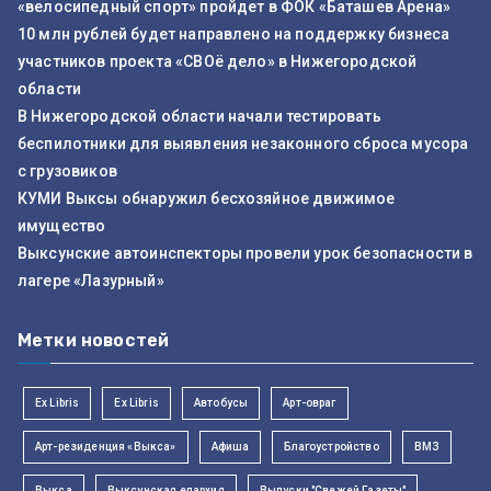
«велосипедный спорт» пройдет в ФОК «Баташев Арена»
10 млн рублей будет направлено на поддержку бизнеса
участников проекта «СВОё дело» в Нижегородской
области
В Нижегородской области начали тестировать
беспилотники для выявления незаконного сброса мусора
с грузовиков
КУМИ Выксы обнаружил бесхозяйное движимое
имущество
Выксунские автоинспекторы провели урок безопасности в
лагере «Лазурный»
Метки новостей
Ex Libris
Ex Libris
Автобусы
Арт-овраг
Арт-резиденция «Выкса»
Афиша
Благоустройство
ВМЗ
Выкса
Выксунская епархия
Выпуски "Свежей Газеты"