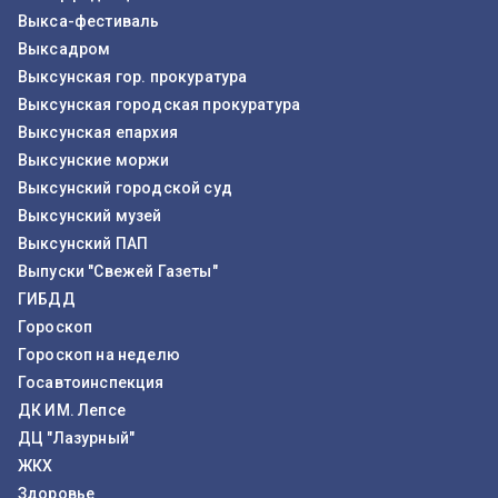
Выкса-фестиваль
Выксадром
Выксунская гор. прокуратура
Выксунская городская прокуратура
Выксунская епархия
Выксунские моржи
Выксунский городской суд
Выксунский музей
Выксунский ПАП
Выпуски "Свежей Газеты"
ГИБДД
Гороскоп
Гороскоп на неделю
Госавтоинспекция
ДК ИМ. Лепсе
ДЦ "Лазурный"
ЖКХ
Здоровье