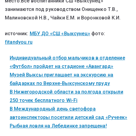
место.Все воспитанники СШ «Выксунец»
занимаются под руководством Онищенко Т.В.,
Малиновской Н.В., Чайки Е.М. и Воронковой К.И.
источник:
МБУ ДО «СШ «Выксунец»
фото:
fitandyou.ru
Индивидуальный отбор мальчиков в отделение
«Футбол» пройдет на стадионе «Авангард»
Музей Выксы приглашает на экскурсию на
байдарках по Верхне-Выксунскому пруду
В Нижегородской области за полгода открыли
250 точек бесплатного Wi-Fi
В Международный день светофора
автоинспекторы посетили детский сад «Ручеек»
Рыбная ловля на Лебединке запрещена!