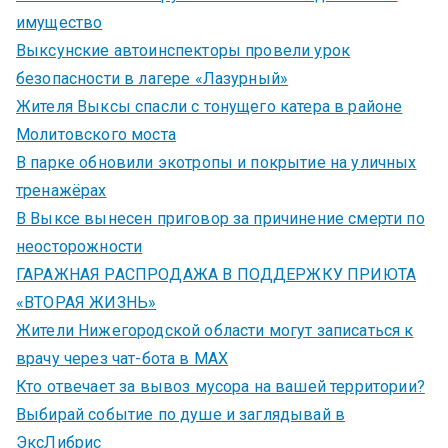
имущество
Выксунские автоинспекторы провели урок
безопасности в лагере «Лазурный»
Жителя Выксы спасли с тонущего катера в районе
Молитовского моста
В парке обновили экотропы и покрытие на уличных
тренажёрах
В Выксе вынесен приговор за причинение смерти по
неосторожности
ГАРАЖНАЯ РАСПРОДАЖА В ПОДДЕРЖКУ ПРИЮТА
«ВТОРАЯ ЖИЗНЬ»
Жители Нижегородской области могут записаться к
врачу через чат-бота в MAX
Кто отвечает за вывоз мусора на вашей территории?
Выбирай событие по душе и заглядывай в
ЭксЛибрис