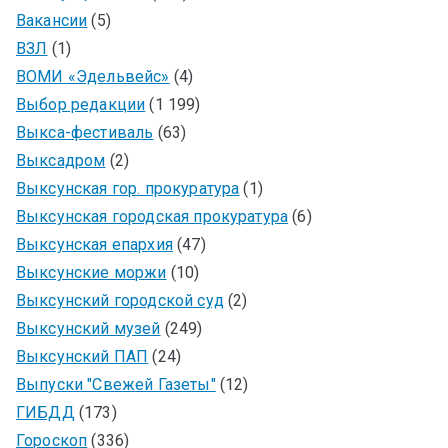
Вакансии
(5)
ВЗЛ
(1)
ВОМИ «Эдельвейс»
(4)
Выбор редакции
(1 199)
Выкса-фестиваль
(63)
Выксадром
(2)
Выксунская гор. прокуратура
(1)
Выксунская городская прокуратура
(6)
Выксунская епархия
(47)
Выксунские моржи
(10)
Выксунский городской суд
(2)
Выксунский музей
(249)
Выксунский ПАП
(24)
Выпуски "Свежей Газеты"
(12)
ГИБДД
(173)
Гороскоп
(336)