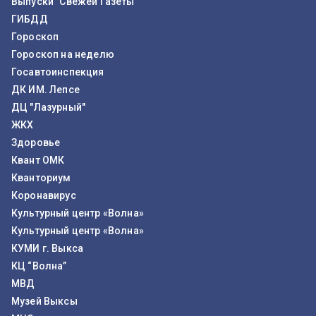
Выпуски "Свежей Газеты"
ГИБДД
Гороскоп
Гороскоп на неделю
Госавтоинспекция
ДК ИМ. Лепсе
ДЦ "Лазурный"
ЖКХ
Здоровье
Квант ОМК
Кванториум
Коронавирус
Культурный центр «Волна»
Культурный центр «Волна»
КУМИ г. Выкса
КЦ “Волна”
МВД
Музей Выксы