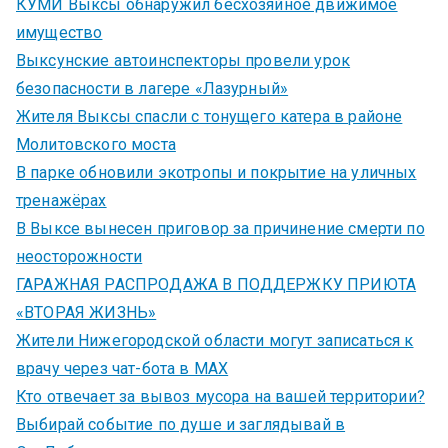
КУМИ Выксы обнаружил бесхозяйное движимое
имущество
Выксунские автоинспекторы провели урок
безопасности в лагере «Лазурный»
Жителя Выксы спасли с тонущего катера в районе
Молитовского моста
В парке обновили экотропы и покрытие на уличных
тренажёрах
В Выксе вынесен приговор за причинение смерти по
неосторожности
ГАРАЖНАЯ РАСПРОДАЖА В ПОДДЕРЖКУ ПРИЮТА
«ВТОРАЯ ЖИЗНЬ»
Жители Нижегородской области могут записаться к
врачу через чат-бота в MAX
Кто отвечает за вывоз мусора на вашей территории?
Выбирай событие по душе и заглядывай в