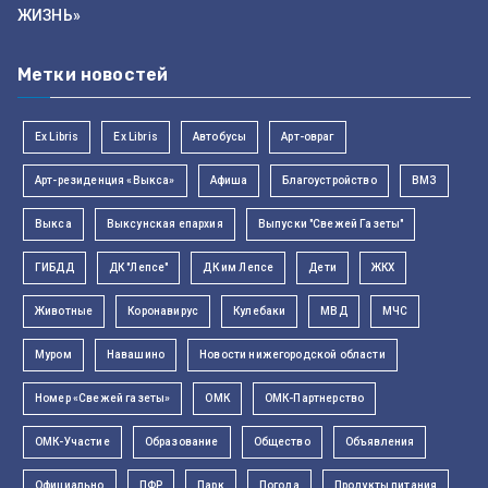
ЖИЗНЬ»
Метки новостей
Ex Libris
Ex Libris
Автобусы
Арт-овраг
Арт-резиденция «Выкса»
Афиша
Благоустройство
ВМЗ
Выкса
Выксунская епархия
Выпуски "Свежей Газеты"
ГИБДД
ДК "Лепсе"
ДК им Лепсе
Дети
ЖКХ
Животные
Коронавирус
Кулебаки
МВД
МЧС
Муром
Навашино
Новости нижегородской области
Номер «Свежей газеты»
ОМК
ОМК-Партнерство
ОМК-Участие
Образование
Общество
Объявления
Официально
ПФР
Парк
Погода
Продукты питания