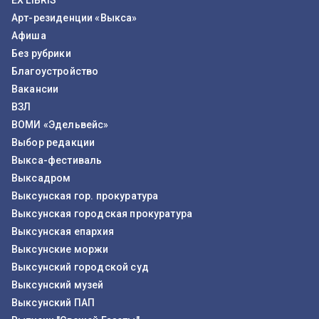
EX LIBRIS
Арт-резиденции «Выкса»
Афиша
Без рубрики
Благоустройство
Вакансии
ВЗЛ
ВОМИ «Эдельвейс»
Выбор редакции
Выкса-фестиваль
Выксадром
Выксунская гор. прокуратура
Выксунская городская прокуратура
Выксунская епархия
Выксунские моржи
Выксунский городской суд
Выксунский музей
Выксунский ПАП