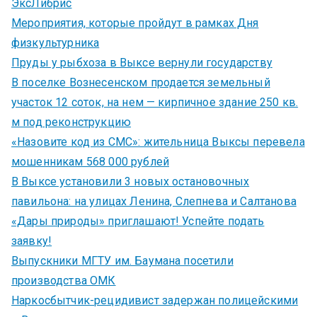
ЭксЛибрис
Мероприятия, которые пройдут в рамках Дня
физкультурника
Пруды у рыбхоза в Выксе вернули государству
В поселке Вознесенском продается земельный
участок 12 соток, на нем — кирпичное здание 250 кв.
м под реконструкцию
«Назовите код из СМС»: жительница Выксы перевела
мошенникам 568 000 рублей
В Выксе установили 3 новых остановочных
павильона: на улицах Ленина, Слепнева и Салтанова
«Дары природы» приглашают! Успейте подать
заявку!
Выпускники МГТУ им. Баумана посетили
производства ОМК
Наркосбытчик-рецидивист задержан полицейскими