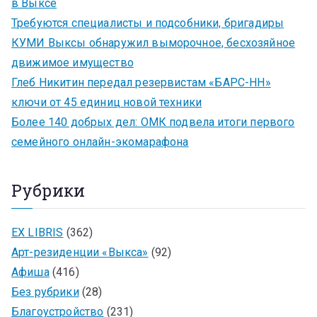
в Выксе
Требуются специалисты и подсобники, бригадиры
КУМИ Выксы обнаружил выморочное, бесхозяйное
движимое имущество
Глеб Никитин передал резервистам «БАРС-НН»
ключи от 45 единиц новой техники
Более 140 добрых дел: ОМК подвела итоги первого
семейного онлайн-экомарафона
Рубрики
EX LIBRIS
(362)
Арт-резиденции «Выкса»
(92)
Афиша
(416)
Без рубрики
(28)
Благоустройство
(231)