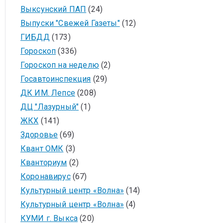
Выксунский ПАП
(24)
Выпуски "Свежей Газеты"
(12)
ГИБДД
(173)
Гороскоп
(336)
Гороскоп на неделю
(2)
Госавтоинспекция
(29)
ДК ИМ. Лепсе
(208)
ДЦ "Лазурный"
(1)
ЖКХ
(141)
Здоровье
(69)
Квант ОМК
(3)
Кванториум
(2)
Коронавирус
(67)
Культурный центр «Волна»
(14)
Культурный центр «Волна»
(4)
КУМИ г. Выкса
(20)