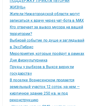
ПОДДЕРЖКУ ПРИЮТА «ВТОРАЯ
ЖИЗНЬ»
Жители Нижегородской области могут
записаться к врачу через чат-бота в MAX
Кто отвечает за вывоз мусора на вашей
территории?
Выбирай событие по душе и заглядывай
в ЭксЛибрис
Мероприятия, которые пройдут в рамках
Дня физкультурника
Пруды у рыбхоза в Выксе вернули
государству
В поселке Вознесенском продается
земельный участок 12 соток, на нем —
кирпичное здание 250 кв. м под
реконструкцию