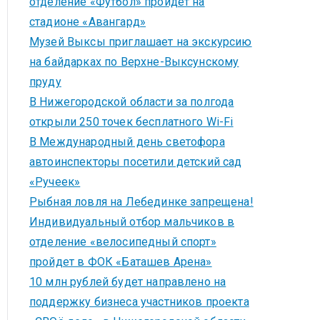
отделение «Футбол» пройдет на
стадионе «Авангард»
Музей Выксы приглашает на экскурсию
на байдарках по Верхне-Выксунскому
пруду
В Нижегородской области за полгода
открыли 250 точек бесплатного Wi-Fi
В Международный день светофора
автоинспекторы посетили детский сад
«Ручеек»
Рыбная ловля на Лебединке запрещена!
Индивидуальный отбор мальчиков в
отделение «велосипедный спорт»
пройдет в ФОК «Баташев Арена»
10 млн рублей будет направлено на
поддержку бизнеса участников проекта