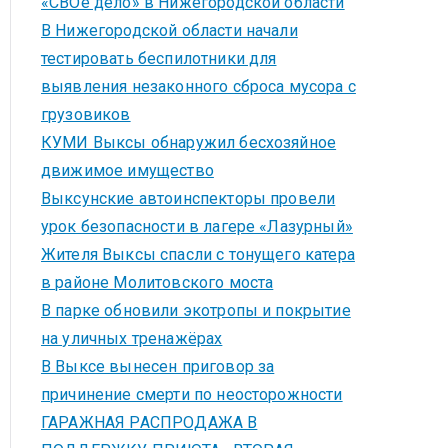
«СВОё дело» в Нижегородской области
В Нижегородской области начали
тестировать беспилотники для
выявления незаконного сброса мусора с
грузовиков
КУМИ Выксы обнаружил бесхозяйное
движимое имущество
Выксунские автоинспекторы провели
урок безопасности в лагере «Лазурный»
Жителя Выксы спасли с тонущего катера
в районе Молитовского моста
В парке обновили экотропы и покрытие
на уличных тренажёрах
В Выксе вынесен приговор за
причинение смерти по неосторожности
ГАРАЖНАЯ РАСПРОДАЖА В