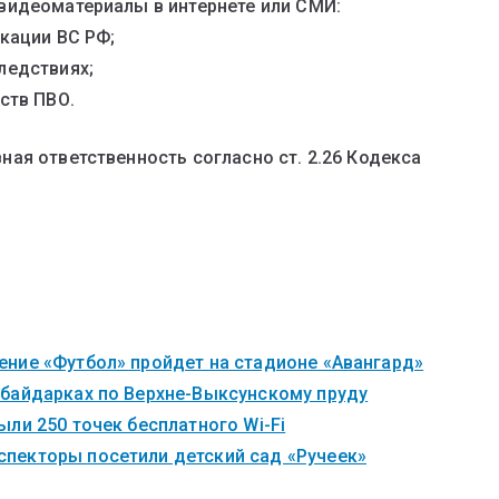
видеоматериалы в интернете или СМИ:
кации ВС РФ;
ледствиях;
ств ПВО.
ая ответственность согласно ст. 2.26 Кодекса
ние «Футбол» пройдет на стадионе «Авангард»
 байдарках по Верхне-Выксунскому пруду
ли 250 точек бесплатного Wi-Fi
пекторы посетили детский сад «Ручеек»