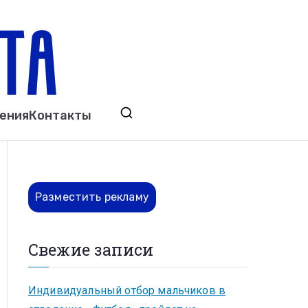
ета
явления. Выкса. Муром. Кулебаки. Навашино,
ения
Контакты
ово. Нижний Новгород.
Разместить рекламу
Свежие записи
Индивидуальный отбор мальчиков в