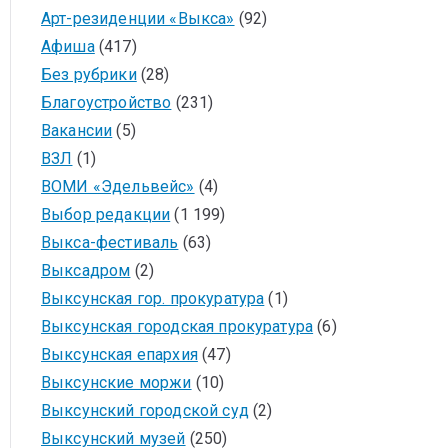
Арт-резиденции «Выкса»
(92)
Афиша
(417)
Без рубрики
(28)
Благоустройство
(231)
Вакансии
(5)
ВЗЛ
(1)
ВОМИ «Эдельвейс»
(4)
Выбор редакции
(1 199)
Выкса-фестиваль
(63)
Выксадром
(2)
Выксунская гор. прокуратура
(1)
Выксунская городская прокуратура
(6)
Выксунская епархия
(47)
Выксунские моржи
(10)
Выксунский городской суд
(2)
Выксунский музей
(250)