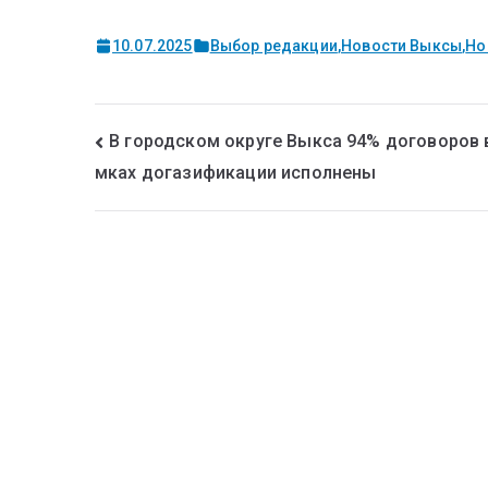
10.07.2025
Выбор редакции
,
Новости Выксы
,
Но
Навигация
В городском округе Выкса 94% договоров 
мках догазификации исполнены
по
записям