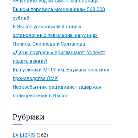
«Назовите код из СМС»: жительница
Выксы перевела мошенникам 568 000
рублей
В Выксе установили 3 новых
остановочных павильона: на улицах
Ленина, Слепнева и Салтанова
«Дары природы» приглашают! Успейте
подать заявку!
Выпускники МГТУ им. Баумана посетили
производства ОМК
Наркосбытчик-рецидивист задержан
полицейскими в Выксе
Рубрики
EX LIBRIS
(362)