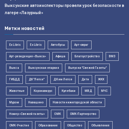
Выксунские автоинспекторы провели урок безопасности в
лагере «Лазурный»
Метки новостей
Ex Libris
Ex Libris
Автобусы
Арт-овраг
Арт-резиденция «Выкса»
Афиша
Благоустройство
ВМЗ
Выкса
Выксунская епархия
Выпуски "Свежей Газеты"
ГИБДД
ДК "Лепсе"
ДК им Лепсе
Дети
ЖКХ
Животные
Коронавирус
Кулебаки
МВД
МЧС
Муром
Навашино
Новости нижегородской области
Номер «Свежей газеты»
ОМК
ОМК-Партнерство
ОМК-Участие
Образование
Общество
Объявления