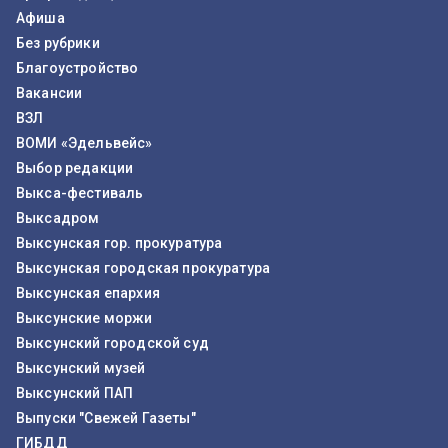
Афиша
Без рубрики
Благоустройство
Вакансии
ВЗЛ
ВОМИ «Эдельвейс»
Выбор редакции
Выкса-фестиваль
Выксадром
Выксунская гор. прокуратура
Выксунская городская прокуратура
Выксунская епархия
Выксунские моржи
Выксунский городской суд
Выксунский музей
Выксунский ПАП
Выпуски "Свежей Газеты"
ГИБДД