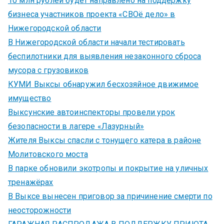
10 млн рублей будет направлено на поддержку
бизнеса участников проекта «СВОё дело» в
Нижегородской области
В Нижегородской области начали тестировать
беспилотники для выявления незаконного сброса
мусора с грузовиков
КУМИ Выксы обнаружил бесхозяйное движимое
имущество
Выксунские автоинспекторы провели урок
безопасности в лагере «Лазурный»
Жителя Выксы спасли с тонущего катера в районе
Молитовского моста
В парке обновили экотропы и покрытие на уличных
тренажёрах
В Выксе вынесен приговор за причинение смерти по
неосторожности