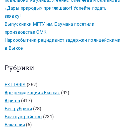
павильона: на улицах Ленина, Слепнева и Салтанова
«Дары природы» приглашают! Успейте подать
заявку!
Выпускники МГТУ им. Баумана посетили
производства ОМК
Наркосбытчик-рецидивист задержан полицейскими
в Выксе
Рубрики
EX LIBRIS
(362)
Арт-резиденции «Выкса»
(92)
Афиша
(417)
Без рубрики
(28)
Благоустройство
(231)
Вакансии
(5)