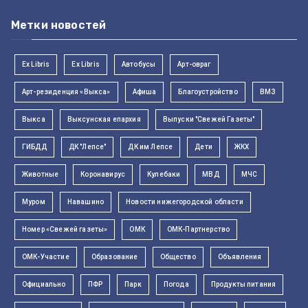
Метки новостей
Ex Libris
Ex Libris
Автобусы
Арт-овраг
Арт-резиденция «Выкса»
Афиша
Благоустройство
ВМЗ
Выкса
Выксунская епархия
Выпуски "Свежей Газеты"
ГИБДД
ДК "Лепсе"
ДК им Лепсе
Дети
ЖКХ
Животные
Коронавирус
Кулебаки
МВД
МЧС
Муром
Навашино
Новости нижегородской области
Номер «Свежей газеты»
ОМК
ОМК-Партнерство
ОМК-Участие
Образование
Общество
Объявления
Официально
ПФР
Парк
Погода
Продукты питания