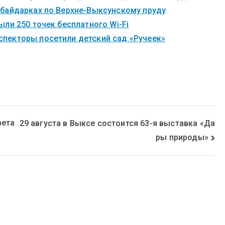
 байдарках по Верхне-Выксунскому пруду
ли 250 точек бесплатного Wi-Fi
пекторы посетили детский сад «Ручеек»
вета
29 августа в Выксе состоится 63-я выставка «Да
ры природы»