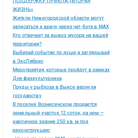
ПОДДЕРЖКУ ПРИЮТА «ВТОРАЯ
ЖИЗНЬ»
Жители Нижегородской области могут
записаться к врачу через чат-бота в MAX
Кто отвечает за вывоз мусора на вашей
территории?
Выбирай событие по душе и заглядывай
в ЭксЛибрис
Мероприятия, которые пройдут в рамках
Дня физкультурника
Пруды у рыбхоза в Выксе вернули
государству
В поселке Вознесенском продается
земельный участок 12 соток, на нем —
кирпичное здание 250 кв. м под
реконструкцию