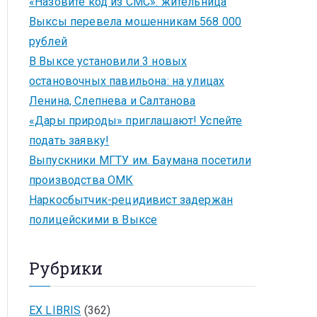
«Назовите код из СМС»: жительница
Выксы перевела мошенникам 568 000
рублей
В Выксе установили 3 новых
остановочных павильона: на улицах
Ленина, Слепнева и Салтанова
«Дары природы» приглашают! Успейте
подать заявку!
Выпускники МГТУ им. Баумана посетили
производства ОМК
Наркосбытчик-рецидивист задержан
полицейскими в Выксе
Рубрики
EX LIBRIS
(362)