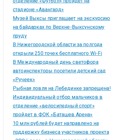
отделение «Футбол» пройдет на
стадионе «Авангард»
Музей Выксы приглашает на экскурсию
на байдарках по Верхне-Выксунскому
пруду
В Нижегородской области за полгода
открыли 250 точек бесплатного Wi-Fi
В Международный день светофора
автоинспекторы посетили детский сад
«Ручеек»
Рыбная ловля на Лебединке запрещена!
Индивидуальный отбор мальчиков в
отделение «велосипедный спорт»
пройдет в ФОК «Баташев Арена»
10 млн рублей будет направлено на
поддержку бизнеса участников проекта