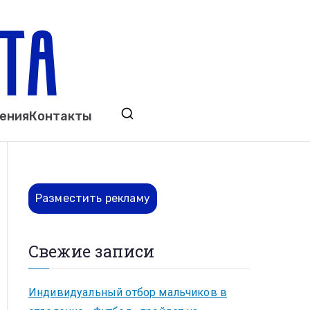
ета
явления. Выкса. Муром. Кулебаки. Навашино,
ения
Контакты
ово. Нижний Новгород.
Разместить рекламу
Свежие записи
Индивидуальный отбор мальчиков в