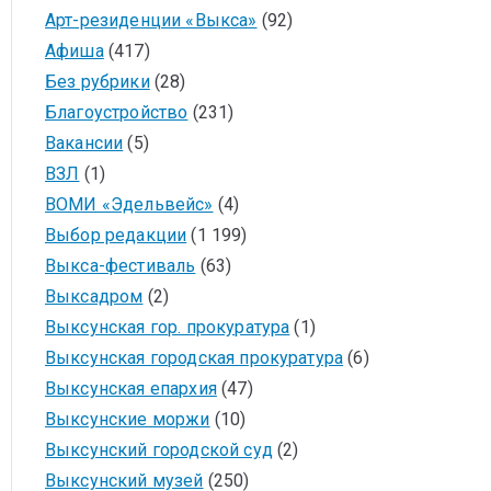
Арт-резиденции «Выкса»
(92)
Афиша
(417)
Без рубрики
(28)
Благоустройство
(231)
Вакансии
(5)
ВЗЛ
(1)
ВОМИ «Эдельвейс»
(4)
Выбор редакции
(1 199)
Выкса-фестиваль
(63)
Выксадром
(2)
Выксунская гор. прокуратура
(1)
Выксунская городская прокуратура
(6)
Выксунская епархия
(47)
Выксунские моржи
(10)
Выксунский городской суд
(2)
Выксунский музей
(250)