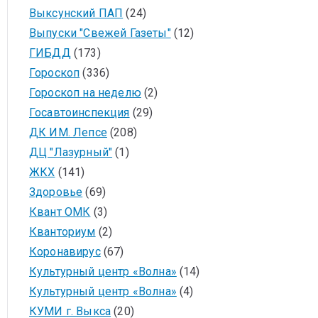
Выксунский ПАП
(24)
Выпуски "Свежей Газеты"
(12)
ГИБДД
(173)
Гороскоп
(336)
Гороскоп на неделю
(2)
Госавтоинспекция
(29)
ДК ИМ. Лепсе
(208)
ДЦ "Лазурный"
(1)
ЖКХ
(141)
Здоровье
(69)
Квант ОМК
(3)
Кванториум
(2)
Коронавирус
(67)
Культурный центр «Волна»
(14)
Культурный центр «Волна»
(4)
КУМИ г. Выкса
(20)