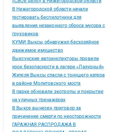
«СВОё дело» в Нижегородской области
В Нижегородской области начали
тестировать беспилотники для
выявления незаконного сброса мусора с
грузовиков
КУМИ Выксы обнаружил бесхозяйное
движимое имущество
Выксунские автоинспекторы провели
урок безопасности в лагере «Лазурный»
Жителя Выксы спасли с тонущего катера
в районе Молитовского моста
В парке обновили экотропы и покрытие
на уличных тренажёрах
В Выксе вынесен приговор за
причинение смерти по неосторожности
ГАРАЖНАЯ РАСПРОДАЖА В