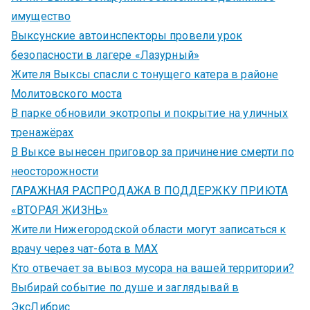
имущество
Выксунские автоинспекторы провели урок
безопасности в лагере «Лазурный»
Жителя Выксы спасли с тонущего катера в районе
Молитовского моста
В парке обновили экотропы и покрытие на уличных
тренажёрах
В Выксе вынесен приговор за причинение смерти по
неосторожности
ГАРАЖНАЯ РАСПРОДАЖА В ПОДДЕРЖКУ ПРИЮТА
«ВТОРАЯ ЖИЗНЬ»
Жители Нижегородской области могут записаться к
врачу через чат-бота в MAX
Кто отвечает за вывоз мусора на вашей территории?
Выбирай событие по душе и заглядывай в
ЭксЛибрис