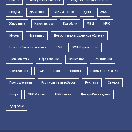
Выкса
Выксунская епархия
Выпуски "Свежей Газеты"
ГИБДД
ДК "Лепсе"
ДК им Лепсе
Дети
ЖКХ
Животные
Коронавирус
Кулебаки
МВД
МЧС
Муром
Навашино
Новости нижегородской области
Номер «Свежей газеты»
ОМК
ОМК-Партнерство
ОМК-Участие
Образование
Общество
Объявления
Официально
ПФР
Парк
Погода
Продукты питания
Происшествия
Расписание автобусов
Реклама
Сводка
Спорт
ФНС России
ЦРБ Выкса
Центр «Созвездие»
здоровье