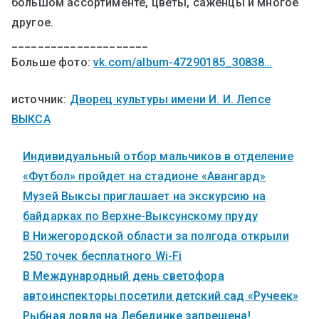
большом ассортименте, цветы, саженцы и многое
другое.
_____________________
Больше фото:
vk.com/album-47290185_30838…
источник:
Дворец культуры имени И. И. Лепсе
ВЫКСА
Индивидуальный отбор мальчиков в отделение
«Футбол» пройдет на стадионе «Авангард»
Музей Выксы приглашает на экскурсию на
байдарках по Верхне-Выксунскому пруду
В Нижегородской области за полгода открыли
250 точек бесплатного Wi-Fi
В Международный день светофора
автоинспекторы посетили детский сад «Ручеек»
Рыбная ловля на Лебединке запрещена!