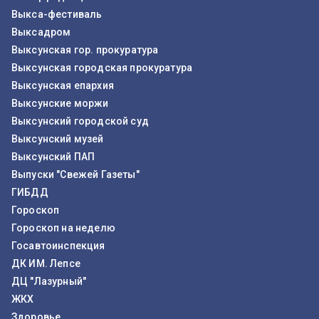
Выкса-фестиваль
Выксадром
Выксунская гор. прокуратура
Выксунская городская прокуратура
Выксунская епархия
Выксунские моржи
Выксунский городской суд
Выксунский музей
Выксунский ПАП
Выпуски "Свежей Газеты"
ГИБДД
Гороскоп
Гороскоп на неделю
Госавтоинспекция
ДК ИМ. Лепсе
ДЦ "Лазурный"
ЖКХ
Здоровье