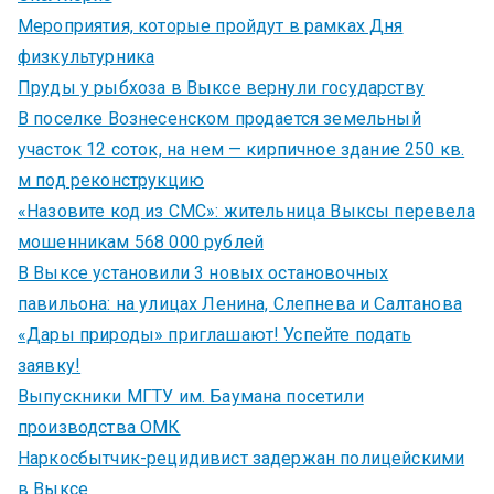
Мероприятия, которые пройдут в рамках Дня
физкультурника
Пруды у рыбхоза в Выксе вернули государству
В поселке Вознесенском продается земельный
участок 12 соток, на нем — кирпичное здание 250 кв.
м под реконструкцию
«Назовите код из СМС»: жительница Выксы перевела
мошенникам 568 000 рублей
В Выксе установили 3 новых остановочных
павильона: на улицах Ленина, Слепнева и Салтанова
«Дары природы» приглашают! Успейте подать
заявку!
Выпускники МГТУ им. Баумана посетили
производства ОМК
Наркосбытчик-рецидивист задержан полицейскими
в Выксе