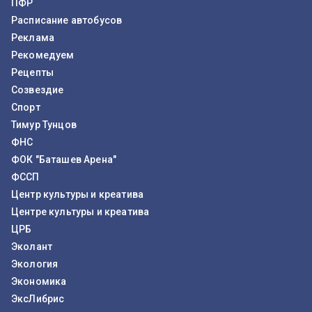
ПФР
Расписание автобусов
Реклама
Рекомедуем
Рецепты
Созвездие
Спорт
Тимур Тунцов
ФНС
ФОК "Баташев Арена"
ФССП
Центр культуры и креатива
Центре культуры и креатива
ЦРБ
Эколант
Экология
Экономика
ЭксЛибрис