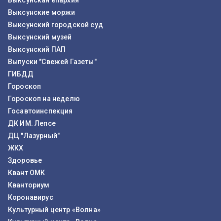
Выксунская епархия
Выксунские моржи
Выксунский городской суд
Выксунский музей
Выксунский ПАП
Выпуски "Свежей Газеты"
ГИБДД
Гороскоп
Гороскоп на неделю
Госавтоинспекция
ДК ИМ. Лепсе
ДЦ "Лазурный"
ЖКХ
Здоровье
Квант ОМК
Кванториум
Коронавирус
Культурный центр «Волна»