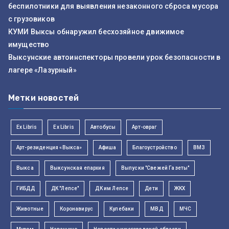
беспилотники для выявления незаконного сброса мусора
с грузовиков
КУМИ Выксы обнаружил бесхозяйное движимое
имущество
Выксунские автоинспекторы провели урок безопасности в
лагере «Лазурный»
Метки новостей
Ex Libris
Ex Libris
Автобусы
Арт-овраг
Арт-резиденция «Выкса»
Афиша
Благоустройство
ВМЗ
Выкса
Выксунская епархия
Выпуски "Свежей Газеты"
ГИБДД
ДК "Лепсе"
ДК им Лепсе
Дети
ЖКХ
Животные
Коронавирус
Кулебаки
МВД
МЧС