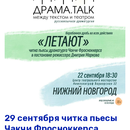
29 сентября читка пьесы
Чакчи Фросноккерса