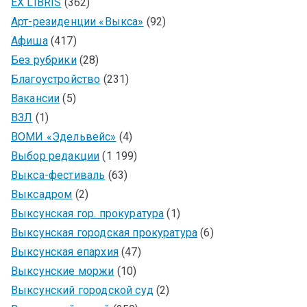
EX LIBRIS
(362)
Арт-резиденции «Выкса»
(92)
Афиша
(417)
Без рубрики
(28)
Благоустройство
(231)
Вакансии
(5)
ВЗЛ
(1)
ВОМИ «Эдельвейс»
(4)
Выбор редакции
(1 199)
Выкса-фестиваль
(63)
Выксадром
(2)
Выксунская гор. прокуратура
(1)
Выксунская городская прокуратура
(6)
Выксунская епархия
(47)
Выксунские моржи
(10)
Выксунский городской суд
(2)