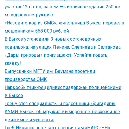
участок 12 соток, на нем — кирпичное здание 250 кв.
м под реконструкцию
«Назовите код из СМС»: жительница Выксы перевела
мошенникам 568 000 рублей
В Выксе установили 3 новых остановочных
павильона: на улицах Ленина, Слепнева и Салтанова
«Дары природы» приглашают! Успейте подать
заявку!
Выпускники МГТУ им. Баумана посетили
производства ОМК
Наркосбытчик-рецидивист задержан полицейскими
в Выксе
Требуются специалисты и подсобники, бригадиры
КУМИ Выксы обнаружил выморочное, бесхозяйное
движимое имущество
Глеб Никитин передал резервистам «БАРС-НН»