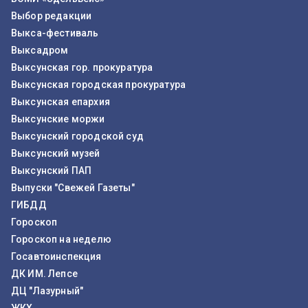
Выбор редакции
Выкса-фестиваль
Выксадром
Выксунская гор. прокуратура
Выксунская городская прокуратура
Выксунская епархия
Выксунские моржи
Выксунский городской суд
Выксунский музей
Выксунский ПАП
Выпуски "Свежей Газеты"
ГИБДД
Гороскоп
Гороскоп на неделю
Госавтоинспекция
ДК ИМ. Лепсе
ДЦ "Лазурный"