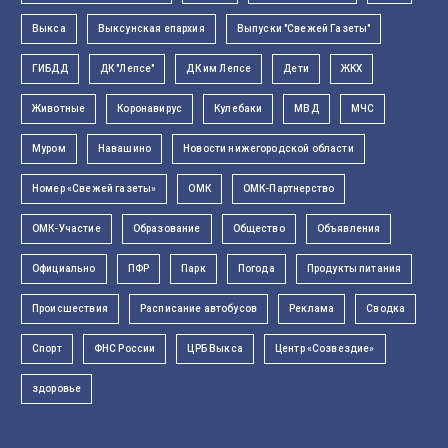
Выкса
Выксунская епархия
Выпуски "Свежей Газеты"
ГИБДД
ДК "Лепсе"
ДК им Лепсе
Дети
ЖКХ
Животные
Коронавирус
Кулебаки
МВД
МЧС
Муром
Навашино
Новости нижегородской области
Номер «Свежей газеты»
ОМК
ОМК-Партнерство
ОМК-Участие
Образование
Общество
Объявления
Официально
ПФР
Парк
Погода
Продукты питания
Происшествия
Расписание автобусов
Реклама
Сводка
Спорт
ФНС России
ЦРБ Выкса
Центр «Созвездие»
здоровье