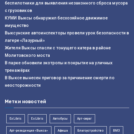
беспилотники для выявления незаконного сброса мусора
с грузовиков
КУМИ Выксы обнаружил бесхозяйное движимое
имущество
Выксунские автоинспекторы провели урок безопасности в
лагере «Лазурный»
Жителя Выксы спасли с тонущего катера в районе
Молитовского моста
В парке обновили экотропы и покрытие на уличных
тренажёрах
В Выксе вынесен приговор за причинение смерти по
неосторожности
Метки новостей
Ex Libris
Ex Libris
Автобусы
Арт-овраг
Арт-резиденция «Выкса»
Афиша
Благоустройство
ВМЗ