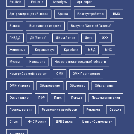
Ex Libris
Ex Libris
Автобусы
Арт-овраг
Арт-резиденция «Выкса»
Афиша
Благоустройство
ВМЗ
Выкса
Выксунская епархия
Выпуски "Свежей Газеты"
ГИБДД
ДК "Лепсе"
ДК им Лепсе
Дети
ЖКХ
Животные
Коронавирус
Кулебаки
МВД
МЧС
Муром
Навашино
Новости нижегородской области
Номер «Свежей газеты»
ОМК
ОМК-Партнерство
ОМК-Участие
Образование
Общество
Объявления
Официально
ПФР
Парк
Погода
Продукты питания
Происшествия
Расписание автобусов
Реклама
Сводка
Спорт
ФНС России
ЦРБ Выкса
Центр «Созвездие»
здоровье