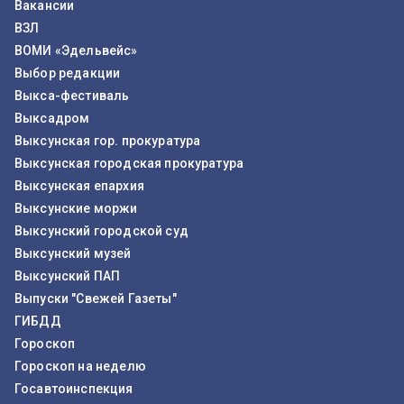
Вакансии
ВЗЛ
ВОМИ «Эдельвейс»
Выбор редакции
Выкса-фестиваль
Выксадром
Выксунская гор. прокуратура
Выксунская городская прокуратура
Выксунская епархия
Выксунские моржи
Выксунский городской суд
Выксунский музей
Выксунский ПАП
Выпуски "Свежей Газеты"
ГИБДД
Гороскоп
Гороскоп на неделю
Госавтоинспекция