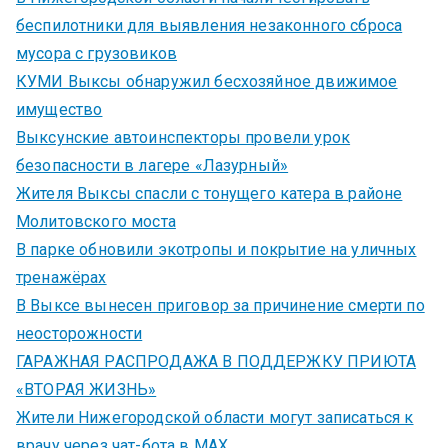
беспилотники для выявления незаконного сброса
мусора с грузовиков
КУМИ Выксы обнаружил бесхозяйное движимое
имущество
Выксунские автоинспекторы провели урок
безопасности в лагере «Лазурный»
Жителя Выксы спасли с тонущего катера в районе
Молитовского моста
В парке обновили экотропы и покрытие на уличных
тренажёрах
В Выксе вынесен приговор за причинение смерти по
неосторожности
ГАРАЖНАЯ РАСПРОДАЖА В ПОДДЕРЖКУ ПРИЮТА
«ВТОРАЯ ЖИЗНЬ»
Жители Нижегородской области могут записаться к
врачу через чат-бота в MAX