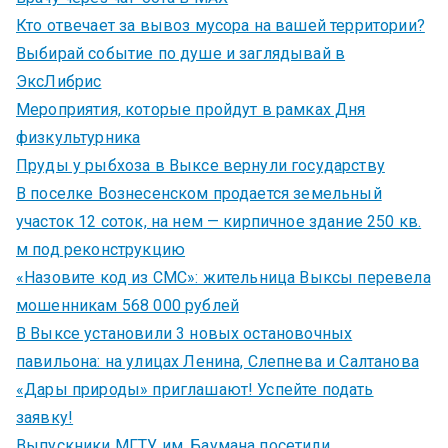
Кто отвечает за вывоз мусора на вашей территории?
Выбирай событие по душе и заглядывай в
ЭксЛибрис
Мероприятия, которые пройдут в рамках Дня
физкультурника
Пруды у рыбхоза в Выксе вернули государству
В поселке Вознесенском продается земельный
участок 12 соток, на нем — кирпичное здание 250 кв.
м под реконструкцию
«Назовите код из СМС»: жительница Выксы перевела
мошенникам 568 000 рублей
В Выксе установили 3 новых остановочных
павильона: на улицах Ленина, Слепнева и Салтанова
«Дары природы» приглашают! Успейте подать
заявку!
Выпускники МГТУ им. Баумана посетили