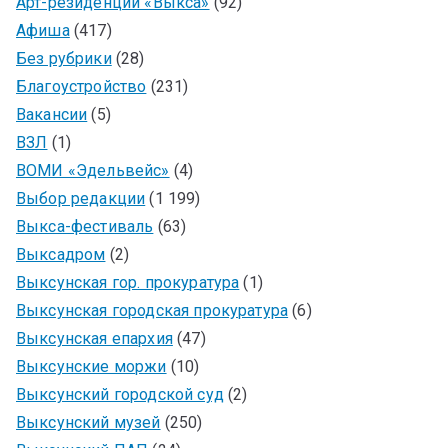
Арт-резиденции «Выкса»
(92)
Афиша
(417)
Без рубрики
(28)
Благоустройство
(231)
Вакансии
(5)
ВЗЛ
(1)
ВОМИ «Эдельвейс»
(4)
Выбор редакции
(1 199)
Выкса-фестиваль
(63)
Выксадром
(2)
Выксунская гор. прокуратура
(1)
Выксунская городская прокуратура
(6)
Выксунская епархия
(47)
Выксунские моржи
(10)
Выксунский городской суд
(2)
Выксунский музей
(250)