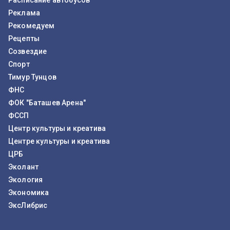
Расписание автобусов
Реклама
Рекомедуем
Рецепты
Созвездие
Спорт
Тимур Тунцов
ФНС
ФОК "Баташев Арена"
ФССП
Центр культуры и креатива
Центре культуры и креатива
ЦРБ
Эколант
Экология
Экономика
ЭксЛибрис