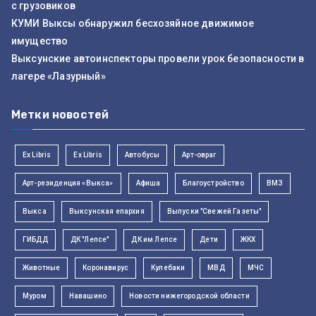
с грузовиков
КУМИ Выксы обнаружил бесхозяйное движимое
имущество
Выксунские автоинспекторы провели урок безопасности в
лагере «Лазурный»
Метки новостей
Ex Libris
Ex Libris
Автобусы
Арт-овраг
Арт-резиденция «Выкса»
Афиша
Благоустройство
ВМЗ
Выкса
Выксунская епархия
Выпуски "Свежей Газеты"
ГИБДД
ДК "Лепсе"
ДК им Лепсе
Дети
ЖКХ
Животные
Коронавирус
Кулебаки
МВД
МЧС
Муром
Навашино
Новости нижегородской области