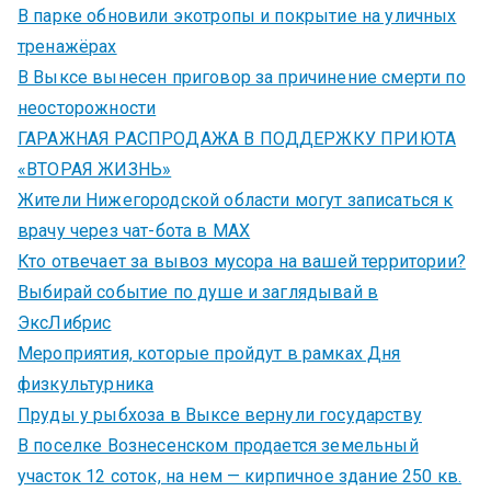
В парке обновили экотропы и покрытие на уличных
тренажёрах
В Выксе вынесен приговор за причинение смерти по
неосторожности
ГАРАЖНАЯ РАСПРОДАЖА В ПОДДЕРЖКУ ПРИЮТА
«ВТОРАЯ ЖИЗНЬ»
Жители Нижегородской области могут записаться к
врачу через чат-бота в MAX
Кто отвечает за вывоз мусора на вашей территории?
Выбирай событие по душе и заглядывай в
ЭксЛибрис
Мероприятия, которые пройдут в рамках Дня
физкультурника
Пруды у рыбхоза в Выксе вернули государству
В поселке Вознесенском продается земельный
участок 12 соток, на нем — кирпичное здание 250 кв.