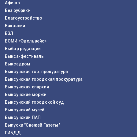
Афиша
Без рубрики
Благоустройство
Вакансии
ВЗЛ
ВОМИ «Эдельвейс»
Выбор редакции
Выкса-фестиваль
Выксадром
Выксунская гор. прокуратура
Выксунская городская прокуратура
Выксунская епархия
Выксунские моржи
Выксунский городской суд
Выксунский музей
Выксунский ПАП
Выпуски "Свежей Газеты"
ГИБДД