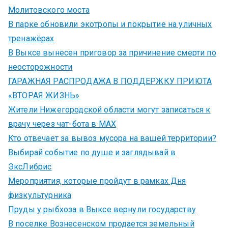
Молитовского моста
В парке обновили экотропы и покрытие на уличных
тренажёрах
В Выксе вынесен приговор за причинение смерти по
неосторожности
ГАРАЖНАЯ РАСПРОДАЖА В ПОДДЕРЖКУ ПРИЮТА
«ВТОРАЯ ЖИЗНЬ»
Жители Нижегородской области могут записаться к
врачу через чат-бота в MAX
Кто отвечает за вывоз мусора на вашей территории?
Выбирай событие по душе и заглядывай в
ЭксЛибрис
Мероприятия, которые пройдут в рамках Дня
физкультурника
Пруды у рыбхоза в Выксе вернули государству
В поселке Вознесенском продается земельный