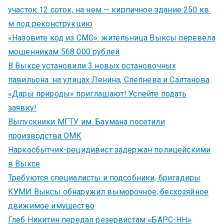
участок 12 соток, на нем — кирпичное здание 250 кв.
м под реконструкцию
«Назовите код из СМС»: жительница Выксы перевела
мошенникам 568 000 рублей
В Выксе установили 3 новых остановочных
павильона: на улицах Ленина, Слепнева и Салтанова
«Дары природы» приглашают! Успейте подать
заявку!
Выпускники МГТУ им. Баумана посетили
производства ОМК
Наркосбытчик-рецидивист задержан полицейскими
в Выксе
Требуются специалисты и подсобники, бригадиры
КУМИ Выксы обнаружил выморочное, бесхозяйное
движимое имущество
Глеб Никитин передал резервистам «БАРС-НН»