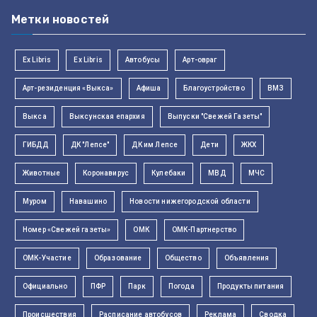
Метки новостей
Ex Libris
Ex Libris
Автобусы
Арт-овраг
Арт-резиденция «Выкса»
Афиша
Благоустройство
ВМЗ
Выкса
Выксунская епархия
Выпуски "Свежей Газеты"
ГИБДД
ДК "Лепсе"
ДК им Лепсе
Дети
ЖКХ
Животные
Коронавирус
Кулебаки
МВД
МЧС
Муром
Навашино
Новости нижегородской области
Номер «Свежей газеты»
ОМК
ОМК-Партнерство
ОМК-Участие
Образование
Общество
Объявления
Официально
ПФР
Парк
Погода
Продукты питания
Происшествия
Расписание автобусов
Реклама
Сводка